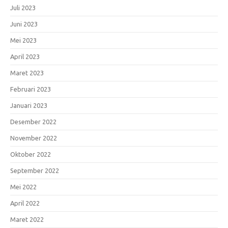
Juli 2023
Juni 2023
Mei 2023
April 2023
Maret 2023
Februari 2023
Januari 2023
Desember 2022
November 2022
Oktober 2022
September 2022
Mei 2022
April 2022
Maret 2022