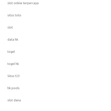
slot online terpercaya
situs toto
slot
data hk
togel
togel hk
Situs123
hk pools
slot dana