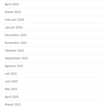
April 2026
Maret 2026
Februari 2026
Januari 2026
Desember 2025
November 2025
Oktober 2025
September 2025
Agustus 2025
Juli 2025
Juni 2025
Mei 2025
April 2025
Maret 2025