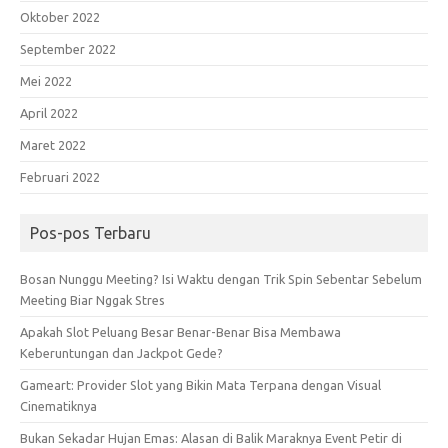
Oktober 2022
September 2022
Mei 2022
April 2022
Maret 2022
Februari 2022
Pos-pos Terbaru
Bosan Nunggu Meeting? Isi Waktu dengan Trik Spin Sebentar Sebelum
Meeting Biar Nggak Stres
Apakah Slot Peluang Besar Benar-Benar Bisa Membawa
Keberuntungan dan Jackpot Gede?
Gameart: Provider Slot yang Bikin Mata Terpana dengan Visual
Cinematiknya
Bukan Sekadar Hujan Emas: Alasan di Balik Maraknya Event Petir di