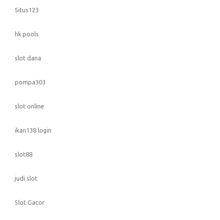
Situs123
hk pools
slot dana
pompa303
slot online
ikan138 login
slot88
judi slot
Slot Gacor