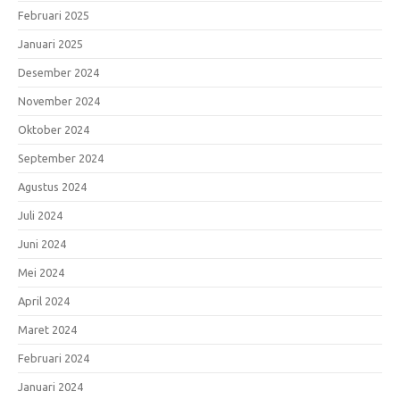
Februari 2025
Januari 2025
Desember 2024
November 2024
Oktober 2024
September 2024
Agustus 2024
Juli 2024
Juni 2024
Mei 2024
April 2024
Maret 2024
Februari 2024
Januari 2024