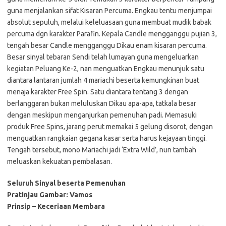
guna menjalankan sifat Kisaran Percuma. Engkau tentu menjumpai
absolut sepuluh, melalui keleluasaan guna membuat mudik babak
percuma dgn karakter Parafin. Kepala Candle mengganggu pujian 3,
tengah besar Candle mengganggu Dikau enam kisaran percuma.
Besar sinyal tebaran Sendi telah lumayan guna mengeluarkan
kegiatan Peluang Ke-2, nan menguatkan Engkau menunjuk satu
diantara lantaran jumlah 4 mariachi beserta kemungkinan buat
menaja karakter Free Spin. Satu diantara tentang 3 dengan
berlanggaran bukan meluluskan Dikau apa-apa, tatkala besar
dengan meskipun menganjurkan pemenuhan padi. Memasuki
produk Free Spins, jarang perut memakai 5 gelung disorot, dengan
menguatkan rangkaian gegana kasar serta harus kejayaan tinggi.
Tengah tersebut, mono Mariachi jadi ‘Extra Wild’, nun tambah
meluaskan kekuatan pembalasan.
Seluruh Sinyal beserta Pemenuhan
Pratinjau Gambar: Vamos
Prinsip – Keceriaan Membara