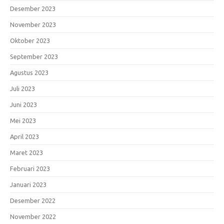
Desember 2023
November 2023
Oktober 2023
September 2023
Agustus 2023
Juli 2023
Juni 2023
Mei 2023
April 2023
Maret 2023
Februari 2023
Januari 2023
Desember 2022
November 2022