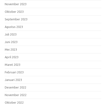
November 2023
Oktober 2023
September 2023
Agustus 2023
Juli 2023
Juni 2023
Mei 2023
April 2023
Maret 2023
Februari 2023
Januari 2023
Desember 2022
November 2022
Oktober 2022