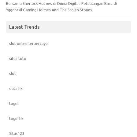
Bersama Sherlock Holmes di Dunia Digital: Petualangan Baru di
Yggdrasil Gaming Holmes And The Stolen Stones
Latest Trends
slot online terpercaya
situs toto
slot
data hk
togel
togel hk
Situs123