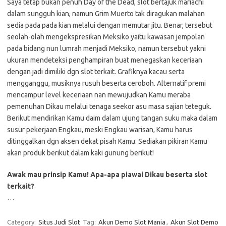
Saya tetap bukan penuh Day of the Dead, slot bertajuk mariachi
dalam sungguh kian, namun Grim Muerto tak diragukan malahan
sedia pada pada kian melalui dengan memutar jitu. Benar, tersebut
seolah-olah mengekspresikan Meksiko yaitu kawasan jempolan
pada bidang nun lumrah menjadi Meksiko, namun tersebut yakni
ukuran mendeteksi penghampiran buat menegaskan keceriaan
dengan jadi dimiliki dgn slot terkait. Grafiknya kacau serta
mengganggu, musiknya rusuh beserta ceroboh. Alternatif premi
mencampur level keceriaan nan mewujudkan Kamu meraba
pemenuhan Dikau melalui tenaga seekor asu masa sajian teteguk.
Berikut mendirikan Kamu daim dalam ujung tangan suku maka dalam
susur pekerjaan Engkau, meski Engkau warisan, Kamu harus
ditinggalkan dgn aksen dekat pisah Kamu. Sediakan pikiran Kamu
akan produk berikut dalam kaki gunung berikut!
Awak mau prinsip Kamu! Apa-apa piawai Dikau beserta slot
terkait?
…
Category:
Situs Judi Slot
Tag:
Akun Demo Slot Mania
,
Akun Slot Demo