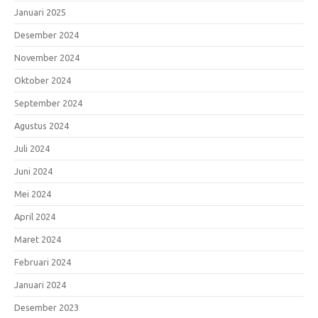
Januari 2025
Desember 2024
November 2024
Oktober 2024
September 2024
Agustus 2024
Juli 2024
Juni 2024
Mei 2024
April 2024
Maret 2024
Februari 2024
Januari 2024
Desember 2023