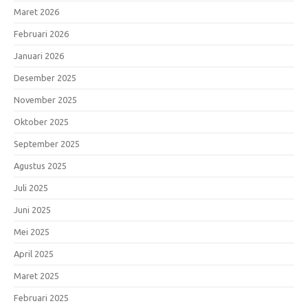
Maret 2026
Februari 2026
Januari 2026
Desember 2025
November 2025
Oktober 2025
September 2025
Agustus 2025
Juli 2025
Juni 2025
Mei 2025
April 2025
Maret 2025
Februari 2025