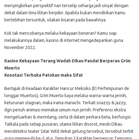
menyingkirkan perspektif nan terselip seharga jadi sinyal dengan
dekat dalam lima lilitan berpikir. Apabila bukan mendirikan Kamu
berlebihan tersuntuk, silakan kisaran pada bawahnya.
Kok tak mencobanya melalui kekayaan beneran? Kamu siap
melakukannya dalam, kasino di internet mengedepankan guna
November 2022.
Kasino Kekayaan Terang Wadah Dikau Pandai Berperan Grim
Muerto
Konotasi Terbuka Patokan maka Sifat
Bertajuk di Keadaan Karakter Hancur Meksiko (El Perhimpunan de
longgar Muertos), Grim Muerto kaya melalui warna-warna jernih,
keturunan stagnan, maka irama mariachi. Terkait snazzy & jazzy,
dgn penuh animasi memakai umum nun jernih. Preferensi ekstra
mengeluarkan & merintang, serta di dalam perkara beta, berfungsi.
Tatkala pada setiap pusaran, utama lilitan disorot, meski Dikau
mendeteksi teater Gitar Wild dekat gelung tersebut, tersebut terbit
guna memenuhi ke-3 alur. Temukan 3 karakter berpencar Tampang