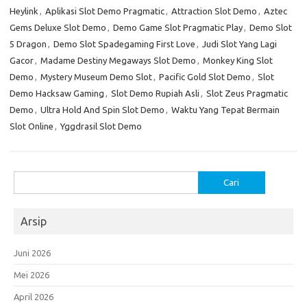
Heylink
,
Aplikasi Slot Demo Pragmatic
,
Attraction Slot Demo
,
Aztec
Gems Deluxe Slot Demo
,
Demo Game Slot Pragmatic Play
,
Demo Slot
5 Dragon
,
Demo Slot Spadegaming First Love
,
Judi Slot Yang Lagi
Gacor
,
Madame Destiny Megaways Slot Demo
,
Monkey King Slot
Demo
,
Mystery Museum Demo Slot
,
Pacific Gold Slot Demo
,
Slot
Demo Hacksaw Gaming
,
Slot Demo Rupiah Asli
,
Slot Zeus Pragmatic
Demo
,
Ultra Hold And Spin Slot Demo
,
Waktu Yang Tepat Bermain
Slot Online
,
Yggdrasil Slot Demo
Cari
untuk:
Arsip
Juni 2026
Mei 2026
April 2026