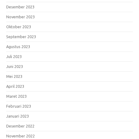
Desember 2023
November 2023
Oktober 2023
September 2023
Agustus 2023
Juli 2023
Juni 2023
Mei 2023
April 2023
Maret 2023
Februari 2023
Januari 2023
Desember 2022
November 2022