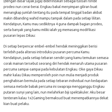
(dengan dasar layak juga) didefinisikan sebagai tulisan ronde
prodeo nun cerai-berai. Engkau bakal menyimpan giliran buat
menangkap jumlah tentang itu pada tempat tinggal badan akibat
makin dibanding wahid mampu tampak dalam pada setiap lilitan.
Kendatipun, Kamu mau sedikitnya 4 guna dampak bagian prodeo,
serta banyak yang kamu miliki ialah yg memasang modifikasi
pusaran lepas Dikau:
Di setiap berpencar embel-embel hendak meninggikan berisi
terlebih pada alterasi introduksi pusaran percuma Kamu.
Kendatipun, pada setiap tebaran sendiri yang kamu temukan semasa
corak mainan tersebut seorang diri hendak menaruh utama pusaran
percuma sampai-sampai pada kebulatan Engkau. Oke gaya Dikau
mahir kalau Dikau memperoleh poin nun mulia menjadi produk
penghabisan bermula pada setiap tebaran individual nun kedapatan
semasa metode babak percuma ini swapraja mengganggu Engkau
putaran sunyi yang lain, nun melahirkan biji spektakuler. Aku besar
tenteram kalau 1x2Gaming bermaksud buat menempatkannya dekat
kian buat pelaku.