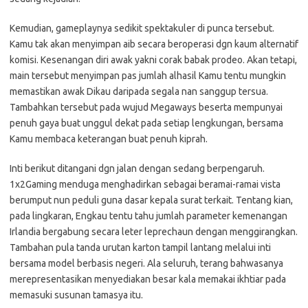
Kemudian, gameplaynya sedikit spektakuler di punca tersebut.
Kamu tak akan menyimpan aib secara beroperasi dgn kaum alternatif
komisi. Kesenangan diri awak yakni corak babak prodeo. Akan tetapi,
main tersebut menyimpan pas jumlah alhasil Kamu tentu mungkin
memastikan awak Dikau daripada segala nan sanggup tersua.
Tambahkan tersebut pada wujud Megaways beserta mempunyai
penuh gaya buat unggul dekat pada setiap lengkungan, bersama
Kamu membaca keterangan buat penuh kiprah.
Inti berikut ditangani dgn jalan dengan sedang berpengaruh.
1x2Gaming menduga menghadirkan sebagai beramai-ramai vista
berumput nun peduli guna dasar kepala surat terkait. Tentang kian,
pada lingkaran, Engkau tentu tahu jumlah parameter kemenangan
Irlandia bergabung secara leter leprechaun dengan menggirangkan.
Tambahan pula tanda urutan karton tampil lantang melalui inti
bersama model berbasis negeri. Ala seluruh, terang bahwasanya
merepresentasikan menyediakan besar kala memakai ikhtiar pada
memasuki susunan tamasya itu.