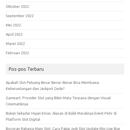
Oktober 2022
September 2022
Mei 2022
April 2022
Maret 2022
Februari 2022
Pos-pos Terbaru
Apakah Slot Peluang Besar Benar-Benar Bisa Membawa
Keberuntungan dan Jackpot Gede?
Gameart: Provider Slot yang Bikin Mata Terpana dengan Visual
Cinematiknya
Bukan Sekadar Hujan Emas: Alasan di Balik Maraknya Event Petir di
Platform Slot Digital
Bocoran Rahasia Main Slot: Cara Pakai Judi Slot Update Rtp Live Biar