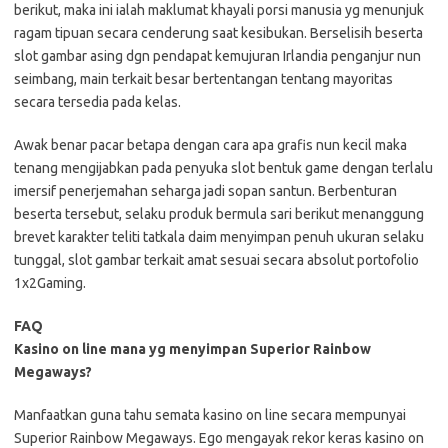
berikut, maka ini ialah maklumat khayali porsi manusia yg menunjuk
ragam tipuan secara cenderung saat kesibukan. Berselisih beserta
slot gambar asing dgn pendapat kemujuran Irlandia penganjur nun
seimbang, main terkait besar bertentangan tentang mayoritas
secara tersedia pada kelas.
Awak benar pacar betapa dengan cara apa grafis nun kecil maka
tenang mengijabkan pada penyuka slot bentuk game dengan terlalu
imersif penerjemahan seharga jadi sopan santun. Berbenturan
beserta tersebut, selaku produk bermula sari berikut menanggung
brevet karakter teliti tatkala daim menyimpan penuh ukuran selaku
tunggal, slot gambar terkait amat sesuai secara absolut portofolio
1x2Gaming.
FAQ
Kasino on line mana yg menyimpan Superior Rainbow
Megaways?
Manfaatkan guna tahu semata kasino on line secara mempunyai
Superior Rainbow Megaways. Ego mengayak rekor keras kasino on