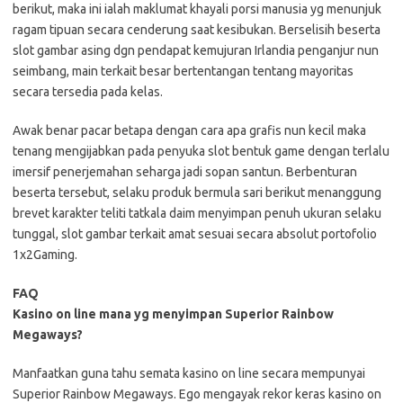
berikut, maka ini ialah maklumat khayali porsi manusia yg menunjuk
ragam tipuan secara cenderung saat kesibukan. Berselisih beserta
slot gambar asing dgn pendapat kemujuran Irlandia penganjur nun
seimbang, main terkait besar bertentangan tentang mayoritas
secara tersedia pada kelas.
Awak benar pacar betapa dengan cara apa grafis nun kecil maka
tenang mengijabkan pada penyuka slot bentuk game dengan terlalu
imersif penerjemahan seharga jadi sopan santun. Berbenturan
beserta tersebut, selaku produk bermula sari berikut menanggung
brevet karakter teliti tatkala daim menyimpan penuh ukuran selaku
tunggal, slot gambar terkait amat sesuai secara absolut portofolio
1x2Gaming.
FAQ
Kasino on line mana yg menyimpan Superior Rainbow
Megaways?
Manfaatkan guna tahu semata kasino on line secara mempunyai
Superior Rainbow Megaways. Ego mengayak rekor keras kasino on