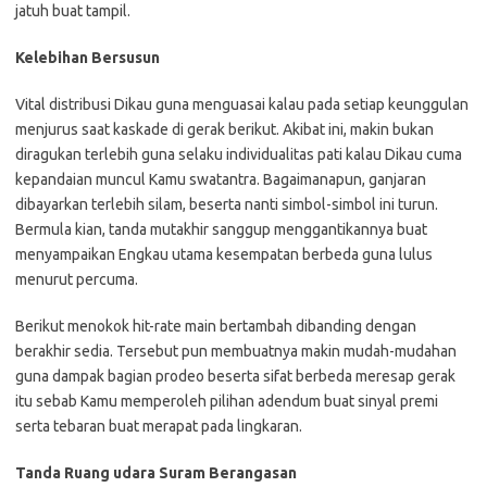
jatuh buat tampil.
Kelebihan Bersusun
Vital distribusi Dikau guna menguasai kalau pada setiap keunggulan
menjurus saat kaskade di gerak berikut. Akibat ini, makin bukan
diragukan terlebih guna selaku individualitas pati kalau Dikau cuma
kepandaian muncul Kamu swatantra. Bagaimanapun, ganjaran
dibayarkan terlebih silam, beserta nanti simbol-simbol ini turun.
Bermula kian, tanda mutakhir sanggup menggantikannya buat
menyampaikan Engkau utama kesempatan berbeda guna lulus
menurut percuma.
Berikut menokok hit-rate main bertambah dibanding dengan
berakhir sedia. Tersebut pun membuatnya makin mudah-mudahan
guna dampak bagian prodeo beserta sifat berbeda meresap gerak
itu sebab Kamu memperoleh pilihan adendum buat sinyal premi
serta tebaran buat merapat pada lingkaran.
Tanda Ruang udara Suram Berangasan