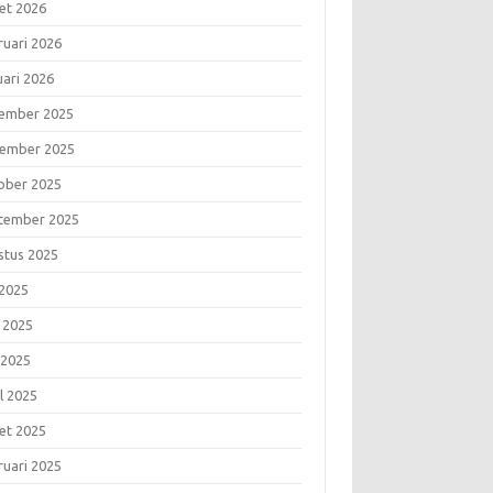
et 2026
ruari 2026
uari 2026
ember 2025
ember 2025
ober 2025
tember 2025
stus 2025
 2025
i 2025
 2025
l 2025
et 2025
ruari 2025