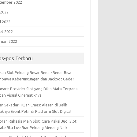
tember 2022
 2022
l 2022
et 2022
ruari 2022
os-pos Terbaru
kah Slot Peluang Besar Benar-Benar Bisa
bawa Keberuntungan dan Jackpot Gede?
eart: Provider Slot yang Bikin Mata Terpana
gan Visual Cinematiknya
an Sekadar Hujan Emas: Alasan di Balik
knya Event Petir di Platform Slot Digital
ran Rahasia Main Slot: Cara Pakai Judi Slot
ate Rtp Live Biar Peluang Menang Naik