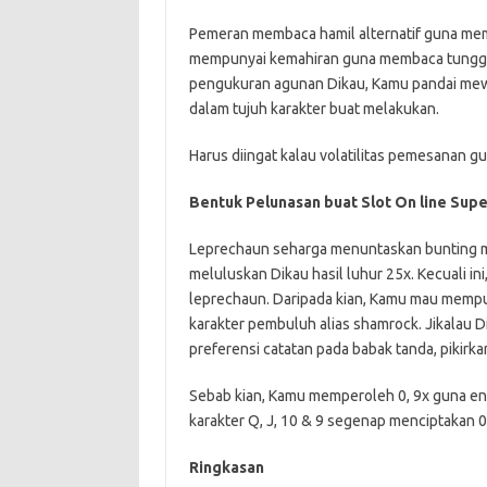
Pemeran membaca hamil alternatif guna mem
mempunyai kemahiran guna membaca tunggal 
pengukuran agunan Dikau, Kamu pandai mew
dalam tujuh karakter buat melakukan.
Harus diingat kalau volatilitas pemesanan gun
Bentuk Pelunasan buat Slot On line Su
Leprechaun seharga menuntaskan bunting m
meluluskan Dikau hasil luhur 25x. Kecuali i
leprechaun. Daripada kian, Kamu mau mempu
karakter pembuluh alias shamrock. Jikalau
preferensi catatan pada babak tanda, pikirka
Sebab kian, Kamu memperoleh 0, 9x guna en
karakter Q, J, 10 & 9 segenap menciptakan 0
Ringkasan