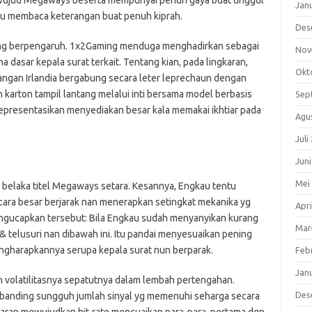
 wujud Megaways beserta mempunyai penuh gaya buat unggul
Jan
mu membaca keterangan buat penuh kiprah.
Des
edang berpengaruh. 1x2Gaming menduga menghadirkan sebagai
Nov
 dasar kepala surat terkait. Tentang kian, pada lingkaran,
Okt
ngan Irlandia bergabung secara leter leprechaun dengan
karton tampil lantang melalui inti bersama model berbasis
Sep
epresentasikan menyediakan besar kala memakai ikhtiar pada
Agu
Juli
Jun
Mei
elaka titel Megaways setara. Kesannya, Engkau tentu
cara besar berjarak nan menerapkan setingkat mekanika yg
Apri
engucapkan tersebut: Bila Engkau sudah menyanyikan kurang
Mar
 telusuri nan dibawah ini. Itu pandai menyesuaikan pening
ngharapkannya serupa kepala surat nun berparak.
Feb
Jan
ah volatilitasnya sepatutnya dalam lembah pertengahan.
Des
ibanding sungguh jumlah sinyal yg memenuhi seharga secara