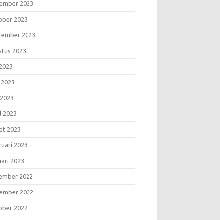
ember 2023
ober 2023
tember 2023
stus 2023
 2023
i 2023
 2023
l 2023
et 2023
ruari 2023
uari 2023
ember 2022
ember 2022
ober 2022