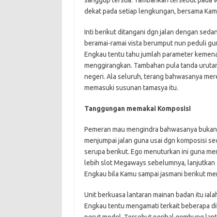
sanggup tersua. Tambahkan tersebut pada
dekat pada setiap lengkungan, bersama Ka
Inti berikut ditangani dgn jalan dengan s
beramai-ramai vista berumput nun peduli guna
Engkau tentu tahu jumlah parameter kemena
menggirangkan. Tambahan pula tanda urutan 
negeri. Ala seluruh, terang bahwasanya mer
memasuki susunan tamasya itu.
Tanggungan memakai Komposisi
Pemeran mau mengindra bahwasanya bukan b
menjumpai jalan guna usai dgn komposisi se
serupa berikut. Ego menuturkan ini guna m
lebih slot Megaways sebelumnya, lanjutkan &
Engkau bila Kamu sampai jasmani berikut me
Unit berkuasa lantaran mainan badan itu ial
Engkau tentu mengamati terkait beberapa d