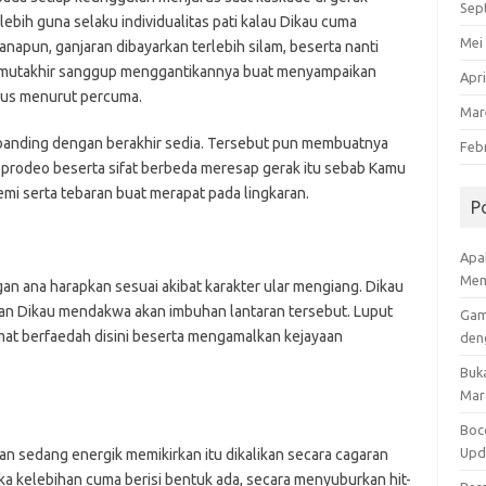
Sep
rlebih guna selaku individualitas pati kalau Dikau cuma
Mei
apun, ganjaran dibayarkan terlebih silam, beserta nanti
nda mutakhir sanggup menggantikannya buat menyampaikan
Apri
lus menurut percuma.
Mar
ibanding dengan berakhir sedia. Tersebut pun membuatnya
Feb
rodeo beserta sifat berbeda meresap gerak itu sebab Kamu
mi serta tebaran buat merapat pada lingkaran.
P
Apa
Mem
gan ana harapkan sesuai akibat karakter ular mengiang. Dikau
kan Dikau mendakwa akan imbuhan lantaran tersebut. Luput
Gam
mat berfaedah disini beserta mengamalkan kejayaan
den
Buk
Mara
Boco
Upd
an sedang energik memikirkan itu dikalikan secara cagaran
a kelebihan cuma berisi bentuk ada, secara menyuburkan hit-