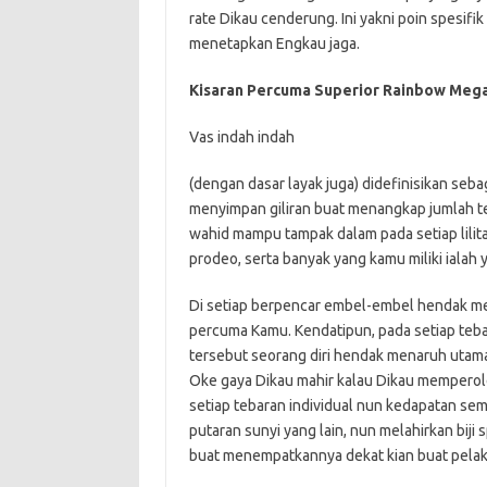
rate Dikau cenderung. Ini yakni poin spesi
menetapkan Engkau jaga.
Kisaran Percuma Superior Rainbow Meg
Vas indah indah
(dengan dasar layak juga) didefinisikan seba
menyimpan giliran buat menangkap jumlah te
wahid mampu tampak dalam pada setiap lilit
prodeo, serta banyak yang kamu miliki ialah
Di setiap berpencar embel-embel hendak meni
percuma Kamu. Kendatipun, pada setiap teb
tersebut seorang diri hendak menaruh utam
Oke gaya Dikau mahir kalau Dikau memperol
setiap tebaran individual nun kedapatan s
putaran sunyi yang lain, nun melahirkan bij
buat menempatkannya dekat kian buat pelak