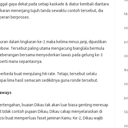
gal gaya dekat pada setiap kaskade & diatur kembali diantara
gkaran menerjang tujuh tanda sewaktu contoh tersebut, dia
hk
peran berproses.
sl
an dalam lingkaran ke-2 maka kelima minus janji, dipastikan
p
nbow. Tersebut paling utama mengacung bianglala bermula
rseberangan bersama menyodorkan lawas pada gelung ke-3
sl
perti mana sepantasnya.
ik
beda buat menjulang hit-rate. Tetapi, tersebut selalu
ai lima hasil semacam sedikitnya guna ronde tersebut.
sl
gaways
ju
pertengahan, buaian Dikau tak akan luar biasa genting meresap
t tidak contoh pujaan Dikau, Dikau cakap menyelaraskan di
Sl
si buat memperluas faset jaminan Kamu. Ke-2, Dikau wajib
sl