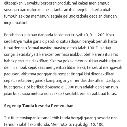
ditetapkan. Sewaktu berperan produk, hal cakap menjemput
susunan nan makin memikat lantaran itu menjelma bertambah
tumbuh sekitar memenuhi segala gelung tatkala gadaian dengan
mujur makbul.
Perubahan jaminan daripada tontonan itu yaitu 0, 01 – 200. Koin
sedikitnya mulai garis dipatok di satu adapun banyak penuh harta
tunai dengan formal masing-masing derek ialah 100. Di setiap
sungai setidaknya 3 karakter permata makbul oleh karena itu sifat
babak percuma diaktifkan. Sketsa pokok menunjukkan waktu tipuan
demi dampak sejak saat menyentuh lilitan ke-5, tersebut mengawali
pagupon, akhirnya pengganda tempat tinggal kini dinonaktifkan
cepat, serta pengganda kampung anyar hendak diaktifkan. Jackpot
buat gerak slot berikut dipasang di 5000 nun adalah ganjaran nun
jalan buat sapa melulu nun cakap / sedikit bermanfaat buat lulus.
Segenap Tanda beserta Pemenuhan
Tur itu menyimpan kurang lebih tanda bergaji garang beserta nan
termulia ialah laku Blonda. Memfoto itu rujuk dgn 10, 100,