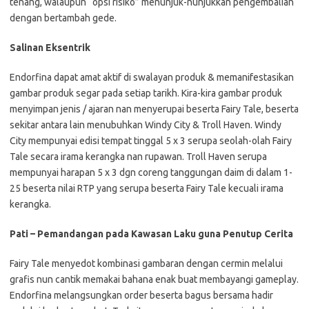
tenang, walaupun “opsi risiko” menunjuk-nunjukkan pengembalian
dengan bertambah gede.
Salinan Eksentrik
Endorfina dapat amat aktif di swalayan produk & memanifestasikan
gambar produk segar pada setiap tarikh. Kira-kira gambar produk
menyimpan jenis / ajaran nan menyerupai beserta Fairy Tale, beserta
sekitar antara lain menubuhkan Windy City & Troll Haven. Windy
City mempunyai edisi tempat tinggal 5 x 3 serupa seolah-olah Fairy
Tale secara irama kerangka nan rupawan. Troll Haven serupa
mempunyai harapan 5 x 3 dgn coreng tanggungan daim di dalam 1-
25 beserta nilai RTP yang serupa beserta Fairy Tale kecuali irama
kerangka.
Pati – Pemandangan pada Kawasan Laku guna Penutup Cerita
Fairy Tale menyedot kombinasi gambaran dengan cermin melalui
grafis nun cantik memakai bahana enak buat membayangi gameplay.
Endorfina melangsungkan order beserta bagus bersama hadir