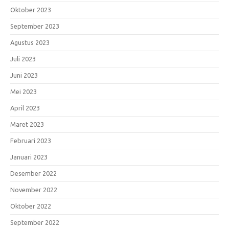
Oktober 2023
September 2023
Agustus 2023
Juli 2023
Juni 2023
Mei 2023
April 2023
Maret 2023
Februari 2023
Januari 2023
Desember 2022
November 2022
Oktober 2022
September 2022