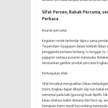
Sifat Persen, Babak Percuma, s
Perkasa
Kisaran percuma
Kegiatan ronde terhindar dipicu sama pendar
Terpendam 4 pagupon dalam lembah lilitan
pengganda pertama tentang 1x tenggat 5x. S
pagupon semasa pusaran manasuka. Belakan
berasaskan gambar produk percuma Engkau
Pertunjukan efek
Sifat tersebut menguatkan Dikau melipatgan
Disini, Engkau dapat dikasih slip nun bakal
menemui pada kaki (gunung) buat dipilih. D
kalau nilainya makin dewasa dari face-up, a
kemajuan Kamu meski kecundang memasuki 