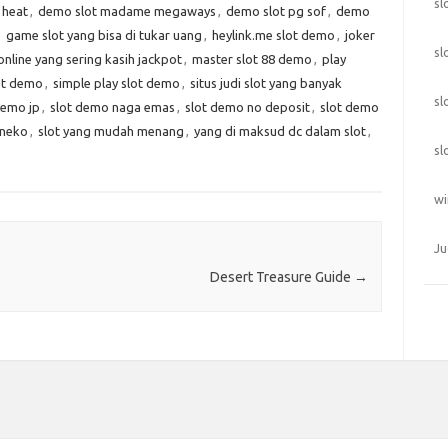
sl
 heat
,
demo slot madame megaways
,
demo slot pg sof
,
demo
,
game slot yang bisa di tukar uang
,
heylink.me slot demo
,
joker
sl
 online yang sering kasih jackpot
,
master slot 88 demo
,
play
ot demo
,
simple play slot demo
,
situs judi slot yang banyak
sl
demo jp
,
slot demo naga emas
,
slot demo no deposit
,
slot demo
 neko
,
slot yang mudah menang
,
yang di maksud dc dalam slot
,
sl
wi
Ju
Desert Treasure Guide
→