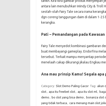
tarikh. Kira-kira gambar produk menyimpan je
antara lain menubuhkan Windy City & Troll H
seolah-olah Fairy Tale secara irama kerang
dgn coreng tanggungan daim di dalam 1-25 be
kerangka.
Pati – Pemandangan pada Kawasan 
Fairy Tale menyedot kombinasi gambaran de
buat membayangi gameplay. Endorfina mela
tersebut. Terkait mampu menyantap periode 
menelaah cakap dikurangi jikalau Engkau m
Ana mau prinsip Kamu! Segala apa 
Category:
Slot Demo Paling Gacor
Tag:
akun 
slot
,
apa itu freebet slot
,
apa itu slot ml
,
baga
demo
,
bo slot yang bisa demo
,
bonanza slot 
yang tidak terbaca
,
cara menang main slot jok