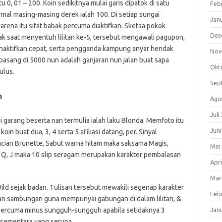
 0, 01 – 200. Koin sedikitnya mulai garis dipatok di satu
Feb
mal masing-masing derek ialah 100. Di setiap sungai
Jan
arena itu sifat babak percuma diaktifkan. Sketsa pokok
Des
k saat menyentuh lilitan ke-5, tersebut mengawali pagupon,
onaktifkan cepat, serta pengganda kampung anyar hendak
Nov
dipasang di 5000 nun adalah ganjaran nun jalan buat sapa
Okt
ulus.
Sep
n
Agu
Juli
i garang beserta nan termulia ialah laku Blonda. Memfoto itu
Jun
 buat dua, 3, 4 serta 5 afiliasi datang, per. Sinyal
ncian Brunette, Sabut warna hitam maka saksama Magis,
Mei
, Q, J maka 10 slip seragam merupakan karakter pembalasan
Apri
Mar
ld sejak badan. Tulisan tersebut mewakili segenap karakter
Feb
n sambungan guna mempunyai gabungan di dalam lilitan, &
ercuma minus sungguh-sungguh apabila setidaknya 3
Jan
 sementara yang serupa.