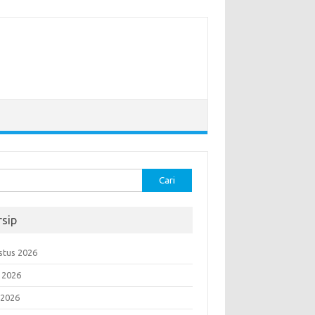
k:
rsip
stus 2026
i 2026
 2026