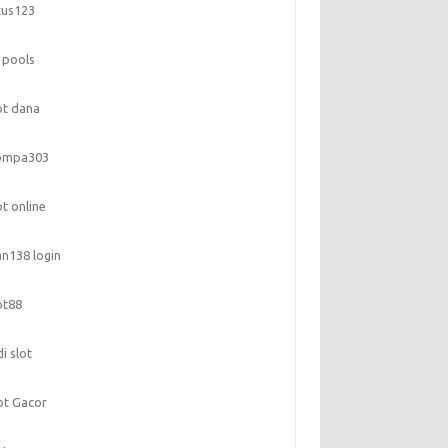
tus123
 pools
ot dana
ompa303
ot online
an138 login
ot88
di slot
ot Gacor