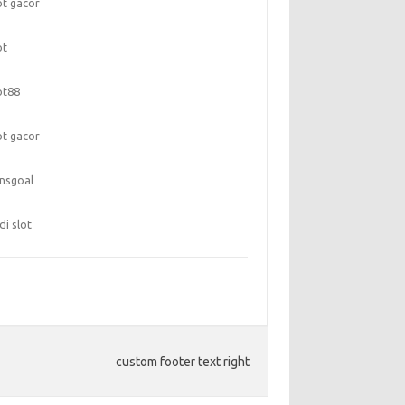
ot gacor
ot
ot88
ot gacor
nsgoal
di slot
custom footer text right