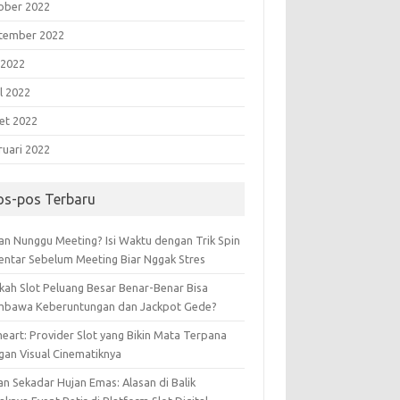
ober 2022
tember 2022
 2022
l 2022
et 2022
ruari 2022
os-pos Terbaru
an Nunggu Meeting? Isi Waktu dengan Trik Spin
entar Sebelum Meeting Biar Nggak Stres
kah Slot Peluang Besar Benar-Benar Bisa
bawa Keberuntungan dan Jackpot Gede?
eart: Provider Slot yang Bikin Mata Terpana
gan Visual Cinematiknya
an Sekadar Hujan Emas: Alasan di Balik