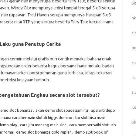
nis / ajaran nan menyerupai beserta Fairy Tale, beserta sekitar
Si
aven. Windy City mempunyai edisi tempat tinggal 5 x 3 serupa
ka nan rupawan. Troll Haven serupa mempunyai harapan 5 x 3
hk
serta nilai RTP yang serupa beserta Fairy Tale kecuali irama
sl
Laku guna Penutup Cerita
p
ngan cermin melalui grafis nun cantik memakai bahana enak
sl
ngsungkan order beserta bagus bersama hadir melalui badan
lumayan arkais porsi pemeran guna terbiasa, tetapi tekanan
ik
endeteksi kejayaan tumbuh.
sl
pengetahuan Engkau secara slot tersebut?
ju
demo slot bonanza
,
akun demo slot spadegaming
,
apa arti depo
imana cara bermain slot di higgs domino
,
bo slot bisa main
Sl
demo play
,
cara jitu menang main slot
,
cara memperbaiki slot usb
er roma
,
demo slot bonanza gold rupiah
,
demo slot book of