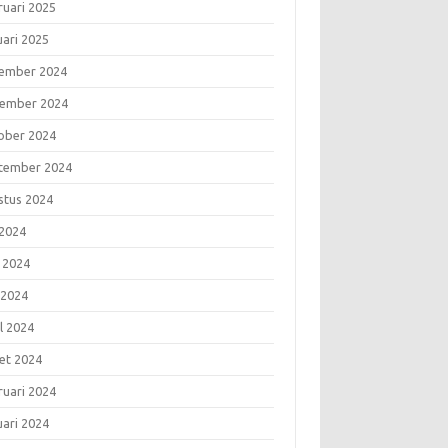
ruari 2025
uari 2025
ember 2024
ember 2024
ober 2024
tember 2024
stus 2024
 2024
i 2024
 2024
l 2024
et 2024
ruari 2024
uari 2024