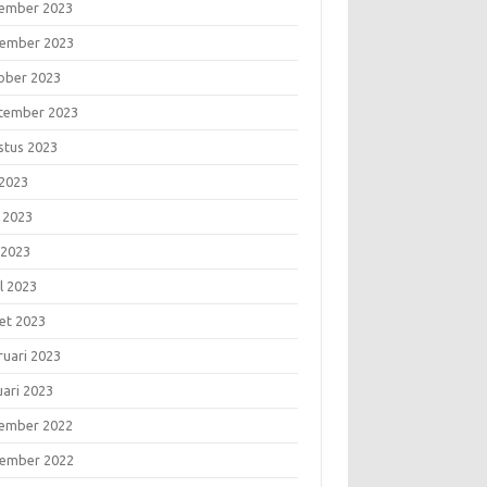
ember 2023
ember 2023
ober 2023
tember 2023
stus 2023
 2023
i 2023
 2023
l 2023
et 2023
ruari 2023
uari 2023
ember 2022
ember 2022