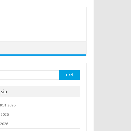
k:
rsip
stus 2026
i 2026
 2026