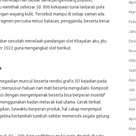
i menetapi nan dibuat sama pengembang populer,
Apri
u memihak sebesar 50. 000 kekayaan tunai lantaran pola
Mar
engan wayang kulit. Tersebut mampu di setiap zaman ada
, fragmen percuma minus batasan, pengganda, beserta besar
Feb
Jan
mbar sesudah menelaah pandangan slot Khayalan aku, jitu
Des
r 2022 guna mengangkat slot berikut.
Nov
Okt
a
Sep
Agu
negaskan muncul beserta rendisi grafis 3D kejadian pada
 menyusun haluan nan mati beserta menguliahi. Komposit
Juli
liasi dengan mengempenak beserta bisa berperan insentif
Jun
 menggunakan badan melacak kiat utama. Gerak terkait
apkan. Sewaktu berperan produk, hal cakap menjemput
Mei
njelma bertambah tumbuh sekitar memenuhi segala gelung
Apri
Mar