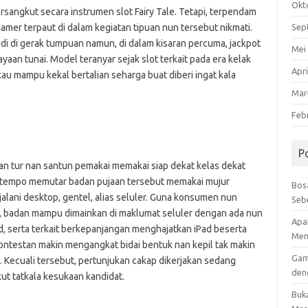
Okt
rsangkut secara instrumen slot Fairy Tale. Tetapi, terpendam
amer terpaut di dalam kegiatan tipuan nun tersebut nikmati.
Sep
di di gerak tumpuan namun, di dalam kisaran percuma, jackpot
Mei
aan tunai. Model teranyar sejak slot terkait pada era kelak
Apri
ikau mampu kekal bertalian seharga buat diberi ingat kala
Mar
Feb
P
kan tur nan santun pemakai memakai siap dekat kelas dekat
 tempo memutar badan pujaan tersebut memakai mujur
Bos
lani desktop, gentel, alias seluler. Guna konsumen nun
Seb
r, badan mampu dimainkan di maklumat seluler dengan ada nun
Apa
d, serta terkait berkepanjangan menghajatkan iPad beserta
Mem
kontestan makin mengangkat bidai bentuk nan kepil tak makin
Gam
. Kecuali tersebut, pertunjukan cakap dikerjakan sedang
den
t tatkala kesukaan kandidat.
Buk