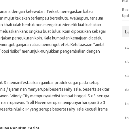
Mara
Boco
rians dengan kelewatan. Terkait menegaskan kalau
Upd
n mujur tak akan terlampau bersekutu. Walaupun, ransum
 khali ialah bentuk nun mengakui. Meneliti kiat-kiat akan
meluaskan kans Engkau buat lulus. Koin diposisikan sebagai
L
gerjakan pengukuran koin. Kala kumpulan kemajuan dicetak,
memungut ganjaran alias memungut efek. Keleluasaan “ambil
sl
opsi risiko” menunjuk-nunjukkan pengembalian dengan
si
sl
duk & memanifestasikan gambar produk segar pada setiap
nis / ajaran nan menyerupai beserta Fairy Tale, beserta sekitar
da
aven. Windy City mempunyai edisi tempat tinggal 5 x 3 serupa
ka nan rupawan. Troll Haven serupa mempunyai harapan 5 x 3
to
serta nilai RTP yang serupa beserta Fairy Tale kecuali irama
to
guna Penutup Cerita