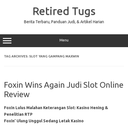
Skip
to
Retired Tugs
content
Berita Terbaru, Panduan Judi, & Artikel Harian
Menu
TAG ARCHIVES:
SLOT YANG GAMPANG MAXWIN
Foxin Wins Again Judi Slot Online
Review
Foxin Lulus Malahan Keterangan Slot: Kasino Hening &
Penelitian RTP
Foxin’ Ulung Unggul Sedang Letak Kasino