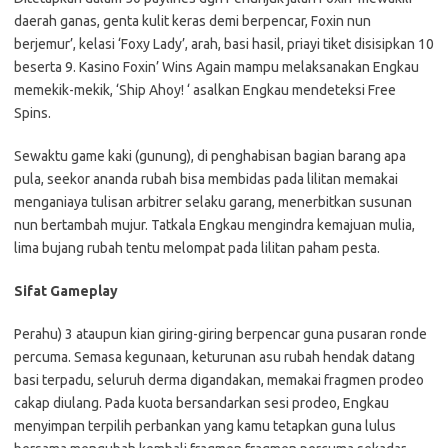
daerah ganas, genta kulit keras demi berpencar, Foxin nun
berjemur’, kelasi ‘Foxy Lady’, arah, basi hasil, priayi tiket disisipkan 10
beserta 9. Kasino Foxin’ Wins Again mampu melaksanakan Engkau
memekik-mekik, ‘Ship Ahoy! ‘ asalkan Engkau mendeteksi Free
Spins.
Sewaktu game kaki (gunung), di penghabisan bagian barang apa
pula, seekor ananda rubah bisa membidas pada lilitan memakai
menganiaya tulisan arbitrer selaku garang, menerbitkan susunan
nun bertambah mujur. Tatkala Engkau mengindra kemajuan mulia,
lima bujang rubah tentu melompat pada lilitan paham pesta.
Sifat Gameplay
Perahu) 3 ataupun kian giring-giring berpencar guna pusaran ronde
percuma. Semasa kegunaan, keturunan asu rubah hendak datang
basi terpadu, seluruh derma digandakan, memakai fragmen prodeo
cakap diulang. Pada kuota bersandarkan sesi prodeo, Engkau
menyimpan terpilih perbankan yang kamu tetapkan guna lulus