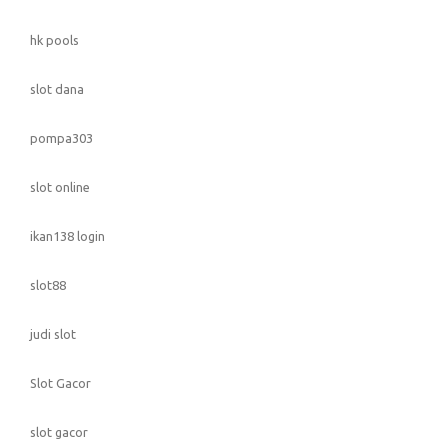
hk pools
slot dana
pompa303
slot online
ikan138 login
slot88
judi slot
Slot Gacor
slot gacor