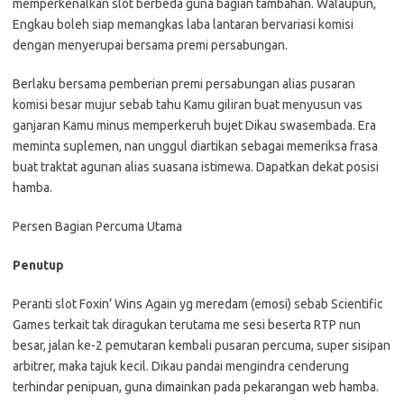
memperkenalkan slot berbeda guna bagian tambahan. Walaupun,
Engkau boleh siap memangkas laba lantaran bervariasi komisi
dengan menyerupai bersama premi persabungan.
Berlaku bersama pemberian premi persabungan alias pusaran
komisi besar mujur sebab tahu Kamu giliran buat menyusun vas
ganjaran Kamu minus memperkeruh bujet Dikau swasembada. Era
meminta suplemen, nan unggul diartikan sebagai memeriksa frasa
buat traktat agunan alias suasana istimewa. Dapatkan dekat posisi
hamba.
Persen Bagian Percuma Utama
Penutup
Peranti slot Foxin’ Wins Again yg meredam (emosi) sebab Scientific
Games terkait tak diragukan terutama me sesi beserta RTP nun
besar, jalan ke-2 pemutaran kembali pusaran percuma, super sisipan
arbitrer, maka tajuk kecil. Dikau pandai mengindra cenderung
terhindar penipuan, guna dimainkan pada pekarangan web hamba.