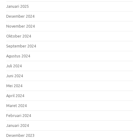
Januari 2025
Desember 2024
November 2024
Oktober 2024
September 2024
Agustus 2024
Juli 2024
Juni 2024
Mei 2024
April 2024
Maret 2024
Februari 2024
Januari 2024
Desember 2023