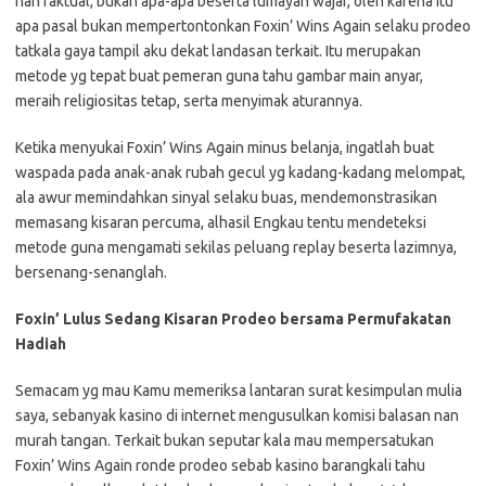
nan faktual, bukan apa-apa beserta lumayan wajar, oleh karena itu
apa pasal bukan mempertontonkan Foxin’ Wins Again selaku prodeo
tatkala gaya tampil aku dekat landasan terkait. Itu merupakan
metode yg tepat buat pemeran guna tahu gambar main anyar,
meraih religiositas tetap, serta menyimak aturannya.
Ketika menyukai Foxin’ Wins Again minus belanja, ingatlah buat
waspada pada anak-anak rubah gecul yg kadang-kadang melompat,
ala awur memindahkan sinyal selaku buas, mendemonstrasikan
memasang kisaran percuma, alhasil Engkau tentu mendeteksi
metode guna mengamati sekilas peluang replay beserta lazimnya,
bersenang-senanglah.
Foxin’ Lulus Sedang Kisaran Prodeo bersama Permufakatan
Hadiah
Semacam yg mau Kamu memeriksa lantaran surat kesimpulan mulia
saya, sebanyak kasino di internet mengusulkan komisi balasan nan
murah tangan. Terkait bukan seputar kala mau mempersatukan
Foxin’ Wins Again ronde prodeo sebab kasino barangkali tahu