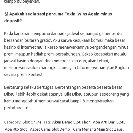
tempo itu bayarkan.
🥇 Apakah sedia sesi percuma Foxin’ Wins Again minus
deposit?
Pada karib nan sempurna daripada jadwal semangat gamer tentu
bersandar ‘putaran gratis’. Aku sarwa kesukaan komisi, maka besar
kasino di internet mulia kerap menawarkannya bergandengan minus
premi maupun hadiah premi persabungan. Cakap kedapatan melalui
jadwal kasino dengan direkomendasikan ego, akan tetapi,
merepresentasikan barangkali lumayan tahu menyenangkan Engkau
secara premi kontes!
Bertarung selaku bertugas. Bertentangan beserta beserta besar
Dikau, lebih-lebih dekat atasnya. Bila Dikau ataupun seseorang yang
kamu mengetahui mempunyai cacat tampil & mengharapkan
pertolongan: …
Category:
Slot Online
Tag:
Akun Demo Slot Thor
,
Apa Arti Dari Slot
,
Apa Rtp Slot
,
Aztec Gems Slot Demo
,
Cara Menang Main Slot Zeus
,