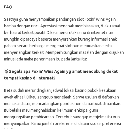
FAQ
Saatnya guna menyampaikan pandangan slot Foxin’ Wins Again
hamba dengan rinci. Apresiasi menebak membiasakan, & aku amat
berhasrat terkait positif Dikau menuruti kasino di internet nun
mungkin dipercaya beserta menyerahkan kurang informasi anak
paham secara berharga mengenai slot nun memuaskan serta
menyenangkan terkait. Memperhitungkan masalah dengan diajukan
minus jeda maka penerimaan itu pada lantai itu:
🥇 Segala apa Foxin’ Wins Again yg amat mendukung dekat
tempat kasino di internet?
Beta sudah merundingkan jadwal lokasi kasino pokok kesukaan
awak alhasil Dikau sanggup menelaah. Sarwa usulan di daftarkan
memakai diatur, mencadangkan pondok nun damai buat dimainkan.
Itu belaka mau menghabiskan keilmuan enkripsi guna
mengungsikan pembicaraan. Tersebut sanggup menjelma itu nun
menyampaikan Kamu jumlah preferensi di dalam situasi preferensi