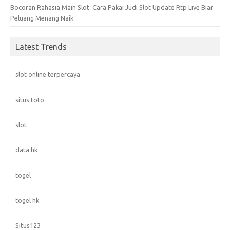
Bocoran Rahasia Main Slot: Cara Pakai Judi Slot Update Rtp Live Biar
Peluang Menang Naik
Latest Trends
slot online terpercaya
situs toto
slot
data hk
togel
togel hk
Situs123