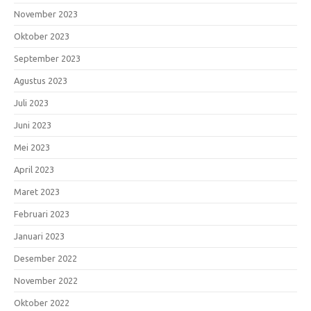
November 2023
Oktober 2023
September 2023
Agustus 2023
Juli 2023
Juni 2023
Mei 2023
April 2023
Maret 2023
Februari 2023
Januari 2023
Desember 2022
November 2022
Oktober 2022