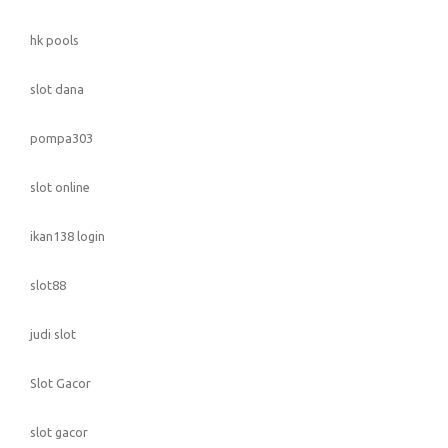
hk pools
slot dana
pompa303
slot online
ikan138 login
slot88
judi slot
Slot Gacor
slot gacor