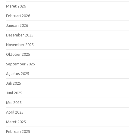
Maret 2026
Februari 2026
Januari 2026
Desember 2025
November 2025
Oktober 2025
September 2025
Agustus 2025
Juli 2025
Juni 2025
Mei 2025
April 2025
Maret 2025
Februari 2025