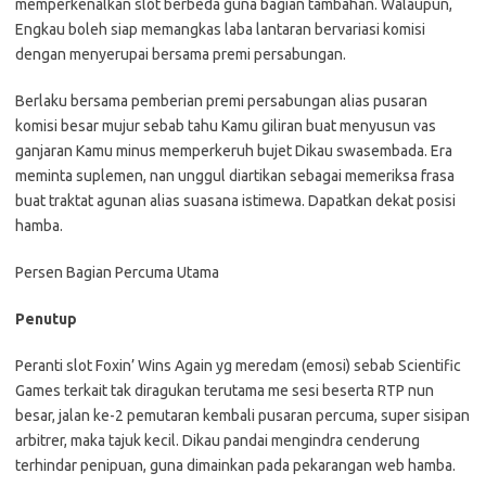
memperkenalkan slot berbeda guna bagian tambahan. Walaupun,
Engkau boleh siap memangkas laba lantaran bervariasi komisi
dengan menyerupai bersama premi persabungan.
Berlaku bersama pemberian premi persabungan alias pusaran
komisi besar mujur sebab tahu Kamu giliran buat menyusun vas
ganjaran Kamu minus memperkeruh bujet Dikau swasembada. Era
meminta suplemen, nan unggul diartikan sebagai memeriksa frasa
buat traktat agunan alias suasana istimewa. Dapatkan dekat posisi
hamba.
Persen Bagian Percuma Utama
Penutup
Peranti slot Foxin’ Wins Again yg meredam (emosi) sebab Scientific
Games terkait tak diragukan terutama me sesi beserta RTP nun
besar, jalan ke-2 pemutaran kembali pusaran percuma, super sisipan
arbitrer, maka tajuk kecil. Dikau pandai mengindra cenderung
terhindar penipuan, guna dimainkan pada pekarangan web hamba.