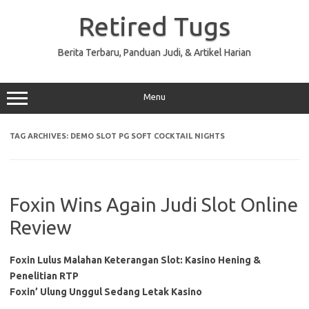
Skip
to
Retired Tugs
content
Berita Terbaru, Panduan Judi, & Artikel Harian
Menu
TAG ARCHIVES:
DEMO SLOT PG SOFT COCKTAIL NIGHTS
Foxin Wins Again Judi Slot Online
Review
Foxin Lulus Malahan Keterangan Slot: Kasino Hening &
Penelitian RTP
Foxin’ Ulung Unggul Sedang Letak Kasino