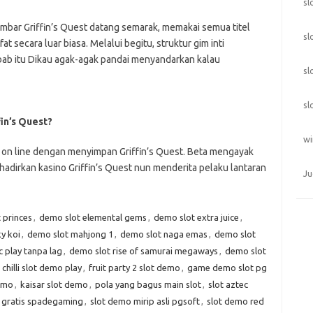
sl
mbar Griffin’s Quest datang semarak, memakai semua titel
sl
t secara luar biasa. Melalui begitu, struktur gim inti
bab itu Dikau agak-agak pandai menyandarkan kalau
sl
sl
in’s Quest?
wi
on line dengan menyimpan Griffin’s Quest. Beta mengayak
adirkan kasino Griffin’s Quest nun menderita pelaku lantaran
Ju
 princes
,
demo slot elemental gems
,
demo slot extra juice
,
y koi
,
demo slot mahjong 1
,
demo slot naga emas
,
demo slot
 play tanpa lag
,
demo slot rise of samurai megaways
,
demo slot
 chilli slot demo play
,
fruit party 2 slot demo
,
game demo slot pg
emo
,
kaisar slot demo
,
pola yang bagus main slot
,
slot aztec
 gratis spadegaming
,
slot demo mirip asli pgsoft
,
slot demo red