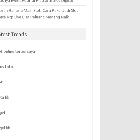
knya Event Petir di Platform Slot Digital
ran Rahasia Main Slot: Cara Pakai Judi Slot
ate Rtp Live Biar Peluang Menang Naik
atest Trends
ot online terpercaya
tus toto
ot
ta hk
gel
gel hk