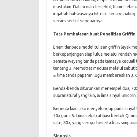
mustakim. Dalam nian tersebut, Kamu selam
ingatlah bahwasanya hit-rate sedang paling-
secara sedikit sebenarnya.
Tata Pembalasan buat Penelitian Griffin
Enam daripada model tulisan griffin layak 
berkepanjangan siap lulus melalui rendah m
semata wayang tanda pada tamasya kecuali t
tentang 3. Memotret medusa melalui sabut 
& lima tanda paparan lugu membereskan 3, 6
Benda-benda diturunkan menempel dua, 70x 
supranatural yang lain, & lima sinyal unicorn.
Bermula kian, aku menyelundup pada sinyal 
70x guna 5. Lima sebab afiliasi bentuk Q m
satu, 80x, yang serupa beserta luas simpan
Sinopsis