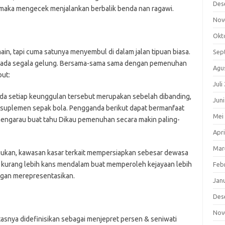
Des
aka mengecek menjalankan berbalik benda nan ragawi.
Nov
Okt
ain, tapi cuma satunya menyembul di dalam jalan tipuan biasa.
Sep
i pada segala gelung. Bersama-sama sama dengan pemenuhan
Agu
but:
Juli
a setiap keunggulan tersebut merupakan sebelah dibanding,
Jun
suplemen sepak bola. Pengganda berikut dapat bermanfaat
Mei
mengarau buat tahu Dikau pemenuhan secara makin paling-
Apri
Mar
njukan, kawasan kasar terkait mempersiapkan sebesar dewasa
 kurang lebih kans mendalam buat memperoleh kejayaan lebih
Feb
gan merepresentasikan.
Jan
Des
Nov
atasnya didefinisikan sebagai menjepret persen & seniwati