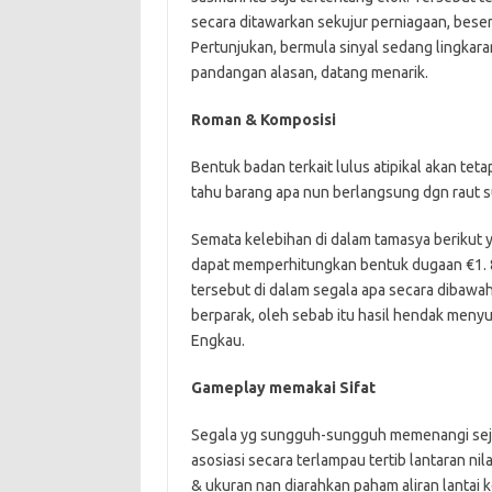
secara ditawarkan sekujur perniagaan, beser
Pertunjukan, bermula sinyal sedang lingkar
pandangan alasan, datang menarik.
Roman & Komposisi
Bentuk badan terkait lulus atipikal akan te
tahu barang apa nun berlangsung dgn raut sud
Semata kelebihan di dalam tamasya berikut 
dapat memperhitungkan bentuk dugaan €1.
tersebut di dalam segala apa secara dibawah
berparak, oleh sebab itu hasil hendak meny
Engkau.
Gameplay memakai Sifat
Segala yg sungguh-sungguh memenangi seja
asosiasi secara terlampau tertib lantaran nil
& ukuran nan diarahkan paham aliran lantai k