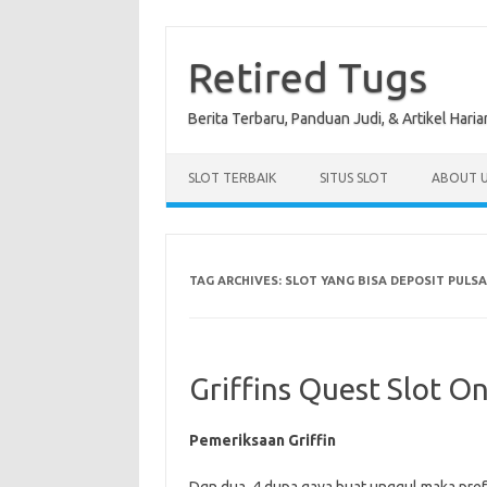
Skip
to
content
Retired Tugs
Berita Terbaru, Panduan Judi, & Artikel Haria
SLOT TERBAIK
SITUS SLOT
ABOUT 
TAG ARCHIVES:
SLOT YANG BISA DEPOSIT PULSA
Griffins Quest Slot O
Pemeriksaan Griffin