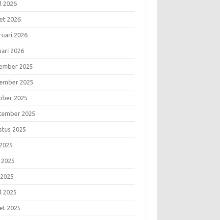
l 2026
et 2026
ruari 2026
uari 2026
ember 2025
ember 2025
ober 2025
tember 2025
stus 2025
 2025
i 2025
 2025
l 2025
et 2025