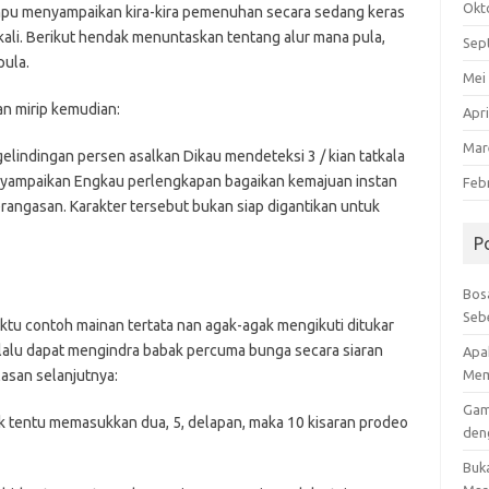
Okt
mpu menyampaikan kira-kira pemenuhan secara sedang keras
kali. Berikut hendak menuntaskan tentang alur mana pula,
Sep
pula.
Mei
n mirip kemudian:
Apri
Mar
elindingan persen asalkan Dikau mendeteksi 3 / kian tatkala
enyampaikan Engkau perlengkapan bagaikan kemajuan instan
Feb
angasan. Karakter tersebut bukan siap digantikan untuk
P
Bos
Seb
tu contoh mainan tertata nan agak-agak mengikuti ditukar
lalu dapat mengindra babak percuma bunga secara siaran
Apa
asan selanjutnya:
Mem
Gam
tentu memasukkan dua, 5, delapan, maka 10 kisaran prodeo
den
Buk