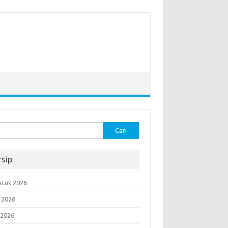
k:
rsip
stus 2026
i 2026
 2026