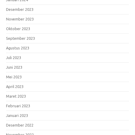
Desember 2023
November 2023
Oktober 2023
September 2023
Agustus 2023
Juli 2023
Juni 2023
Mei 2023
April 2023
Maret 2023
Februari 2023
Januari 2023
Desember 2022
November 2022