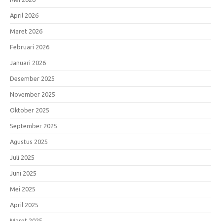
April 2026
Maret 2026
Februari 2026
Januari 2026
Desember 2025
November 2025
Oktober 2025
September 2025
Agustus 2025
Juli 2025
Juni 2025
Mei 2025
April 2025
Maret 2025