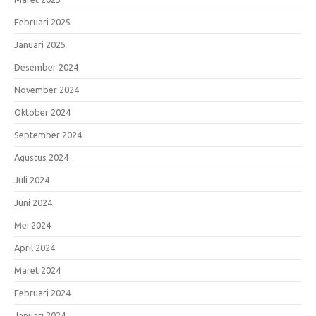
Februari 2025
Januari 2025
Desember 2024
November 2024
Oktober 2024
September 2024
Agustus 2024
Juli 2024
Juni 2024
Mei 2024
April 2024
Maret 2024
Februari 2024
Januari 2024