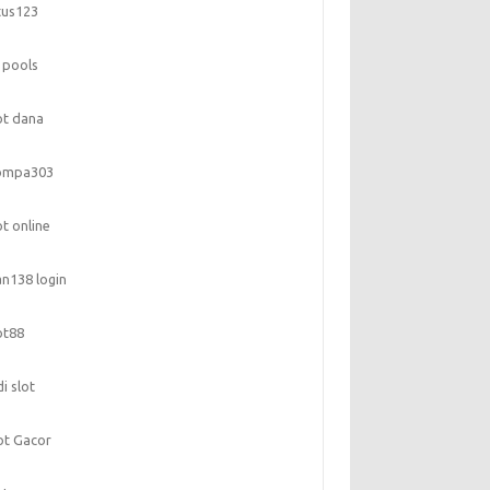
tus123
 pools
ot dana
ompa303
ot online
an138 login
ot88
di slot
ot Gacor