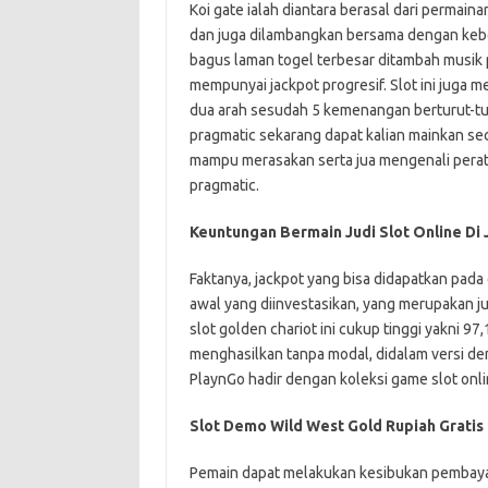
Koi gate ialah diantara berasal dari permai
dan juga dilambangkan bersama dengan keb
bagus laman togel terbesar ditambah musik 
mempunyai jackpot progresif. Slot ini juga m
dua arah sesudah 5 kemenangan berturut-tur
pragmatic sekarang dapat kalian mainkan se
mampu merasakan serta jua mengenali peratu
pragmatic.
Keuntungan Bermain Judi Slot Online Di 
Faktanya, jackpot yang bisa didapatkan pada g
awal yang diinvestasikan, yang merupakan j
slot golden chariot ini cukup tinggi yakni 
menghasilkan tanpa modal, didalam versi demo
PlaynGo hadir dengan koleksi game slot on
Slot Demo Wild West Gold Rupiah Gratis
Pemain dapat melakukan kesibukan pembay