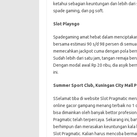
ketahui sebagian keuntungan dan lebih dari s
spade gaming, dan pg soft.
Slot Playngo
Spadegaming amat hebat dalam menciptakan g
bersama estimasi 90 s/d 98 persen di semua 
memecahkan jackpot cuma dengan pola bermai
Sudah lebih dari satu jam, tangan remaja ber
Dengan modal awal Rp 20 ribu, dia asyik be
ini.
Summer Sport Club, Kuningan City Mall P
SSelamat tiba di website Slot Pragmatic mer
online gacor gampang menang terbaik no 1 da
bisa dimainkan oleh banyak bettor profesiona
Pragmatic telah terpercaya. Sekarang ini, ban
berhimpun dan merasakan keuntungan kala be
Slot Pragmatic. Kalian harus mencoba bermain