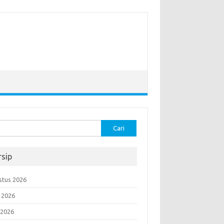
k:
rsip
stus 2026
i 2026
 2026