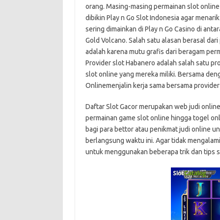
orang. Masing-masing permainan slot online
dibikin Play n Go Slot Indonesia agar menari
sering dimainkan di Play n Go Casino di ant
Gold Volcano. Salah satu alasan berasal dari
adalah karena mutu grafis dari beragam perm
Provider slot Habanero adalah salah satu pr
slot online yang mereka miliki. Bersama deng
Onlinemenjalin kerja sama bersama provider j
Daftar Slot Gacor merupakan web judi onlin
permainan game slot online hingga togel onl
bagi para bettor atau penikmat judi onlin
berlangsung waktu ini. Agar tidak mengala
untuk menggunakan beberapa trik dan tips s