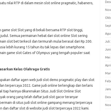
Des
atu nilai RTP di dalam mesin slot online pragmatic, habanero,
Nov
Okt
Sep
ame slot Slot yang di bekali bersama RTP slot tinggi,
Agu
judul. Semua permainan hebat dari slot online Slot sering
n slot bet terkecil dan termurah mulai berasal dari Rp 200.
Juli
usia lebih kurang 15 tahun itu tak lepas dari smartphone.
Jun
rmain game slot Gates of Olympus yang tengah populer saat
Mei
Apri
asarkan Kelas Olahraga Gratis
Mar
upakan daftar agen web judi slot demo pragmatic play dan slot
Feb
n terpercaya 2022. Game judi online terlengkap dan terlaris
Jan
l tiap harinya dikarenakan Situs Judi Slot Online Slot
yak orang yang telah daftar judi slot gacor teranyar
Des
rmain di situs judi slot online gampang menang terpercaya
Nov
 dan daftar slot di website judi slot terpercaya 2022 kami.