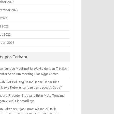
ober 2022
tember 2022
 2022
l 2022
et 2022
ruari 2022
os-pos Terbaru
an Nunggu Meeting? Isi Waktu dengan Trik Spin
entar Sebelum Meeting Biar Nggak Stres
kah Slot Peluang Besar Benar-Benar Bisa
bawa Keberuntungan dan Jackpot Gede?
eart: Provider Slot yang Bikin Mata Terpana
gan Visual Cinematiknya
an Sekadar Hujan Emas: Alasan di Balik