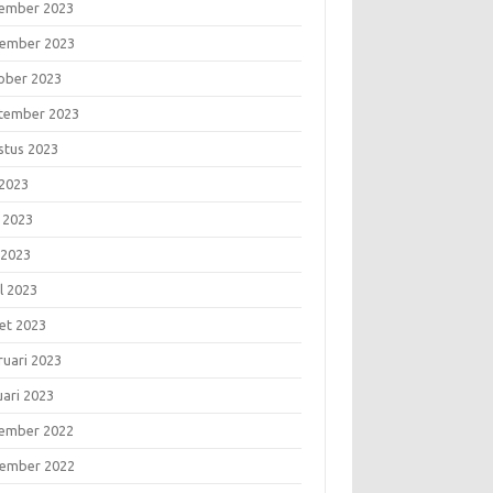
ember 2023
ember 2023
ober 2023
tember 2023
stus 2023
 2023
i 2023
 2023
l 2023
et 2023
ruari 2023
uari 2023
ember 2022
ember 2022