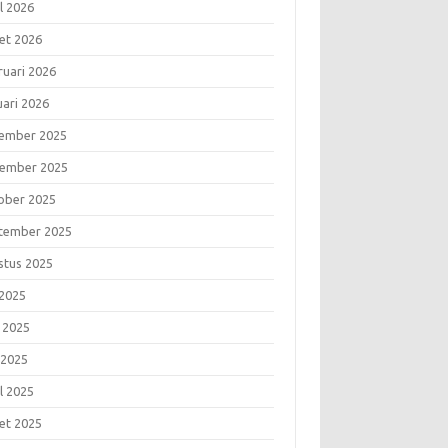
l 2026
et 2026
ruari 2026
uari 2026
ember 2025
ember 2025
ober 2025
tember 2025
stus 2025
 2025
i 2025
 2025
l 2025
et 2025