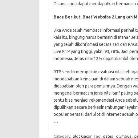
Disana anda dapat mendapatkan bermacam var
Baca Berikut, Buat Website 2 Langkah 
Jika Anda telah membaca informasi perihal t
kala itu, bingung harus bermain di mana? Jel
yang telah dikonfirmasi secara sah dari PAG
Live RTP yang tinggi, yakni 93,78%. Jadi perm
Indonesia. Jelas nilai 12% dapat diambil ol
RTP sendiri merupakan evaluasi nilai sebag
mendapatkan kemajuan di dalam sebuah mesin 
didapatkan oleh para pemainnya. Dengan we
mengenai bermacam jenis nilai tarif paling ba
tentu bisa menjadi rekomendasi Anda sebelum
dipulihkan secara berkesinambungan layakny
populer berasal dari Slot di internet adalah 
…
Category:
Slot Gacor
Tag:
gates
,
olympus
,
p