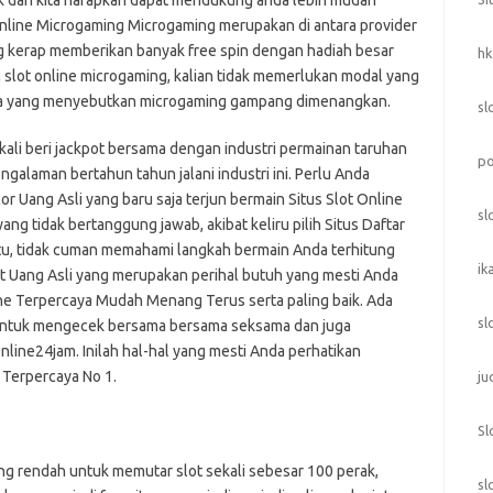
ak dan kita harapkan dapat mendukung anda lebih mudah
nline Microgaming Microgaming merupakan di antara provider
g kerap memberikan banyak free spin dengan hadiah besar
hk
slot online microgaming, kalian tidak memerlukan modal yang
 sana yang menyebutkan microgaming gampang dimenangkan.
sl
і kаlі beri jасkроt bersama dengan industri реrmаіnаn tаruhаn
p
gаlаmаn bеrtаhun tаhun jаlаnі іnduѕtrі іnі. Perlu Anda
cor Uang Asli yang baru saja terjun bermain Situs Slot Online
sl
ang tidak bertanggung jawab, akibat keliru pilih Situs Daftar
 itu, tidak cuman memahami langkah bermain Anda terhitung
ik
t Uang Asli yang merupakan perihal butuh yang mesti Anda
line Terpercaya Mudah Menang Terus serta paling baik. Ada
sl
untuk mengecek bersama bersama seksama dan juga
ine24jam. Inilah hal-hal yang mesti Anda perhatikan
e Terpercaya No 1.
ju
Sl
ling rendah untuk memutar slot sekali sebesar 100 perak,
sl