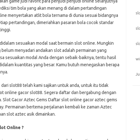
pakan game judi favorit para penjudi penjudi online selanjutnya
ediksi tim bola yang akan menang di dalam pertandingan
sl
ine menyertakan atlit bola ternama di dunia sesuai bidangnya
 setiap pertandingan, dimeriahkan pasaran bola cocok standar
sl
inggi.
 didalam sesuaikan modal saat bermain slot online. Mungkin
sl
ng belum menyadari andaikan slot adalah permainan yang
isa sesuaikan modal Anda dengan sebaik-baiknya, tentu hasil
wi
 didalam kuantitas yang besar. Kamu butuh menegaskan berapa
inya.
Ju
ari slot88 telah kami sajikan untuk anda, untuk itu tidak
lot online gacor slot88. Segera daftar dan bergabung dengan
a. Slot Gacor Aztec Gems Daftar slot online gacor aztec gems
play. Permainan bertema perjalanan kembali ke zaman Aztec
n slot aztec asik dimainkan.
ot Online ?