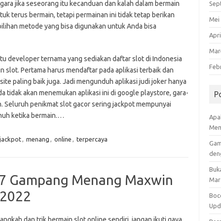
gara jika seseorang itu kecanduan dan kalah dalam bermain
Sep
k terus bermain, tetapi permainan ini tidak tetap berikan
Mei
ilihan metode yang bisa digunakan untuk Anda bisa
Apri
Mar
u developer ternama yang sediakan daftar slot di Indonesia
Feb
n slot. Pertama harus mendaftar pada aplikasi terbaik dan
bsite paling baik juga. Jadi mengunduh aplikasi judi joker hanya
da tidak akan menemukan aplikasi ini di google playstore, gara-
P
n. Seluruh penikmat slot gacor sering jackpot mempunyai
enuh ketika bermain.…
Apa
Mem
jackpot
,
menang
,
online
,
terpercaya
Gam
den
Buk
777 Gampang Menang Maxwin
Mara
 2022
Boco
Upd
gkah dan trik bermain slot online sendiri, jangan ikuti gaya