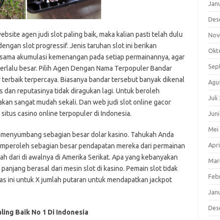
Jan
Des
bsite agen judi slot paling baik, maka kalian pasti telah dulu
Nov
an slot progressif. Jenis taruhan slot ini berikan
Okt
rsama akumulasi kemenangan pada setiap permainannya, agar
Sep
erlalu besar. Pilih Agen Dengan Nama Terpopuler Bandar
terbaik terpercaya. Biasanya bandar tersebut banyak dikenal
Agu
 dan reputasinya tidak diragukan lagi. Untuk beroleh
Juli
kan sangat mudah sekali. Dan web judi slot online gacor
situs casino online terpopuler di Indonesia.
Jun
Mei
ya menyumbang sebagian besar dolar kasino. Tahukah Anda
Apri
emperoleh sebagian besar pendapatan mereka dari permainan
ah dari di awalnya di Amerika Serikat. Apa yang kebanyakan
Mar
panjang berasal dari mesin slot di kasino. Pemain slot tidak
Feb
as ini untuk X jumlah putaran untuk mendapatkan jackpot
Jan
Des
ling Baik No 1 Di Indonesia