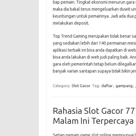
tiap pemain. Tingkat ekonomi menurun gara-
maka dia bakal terus mengeluarkan duwit untu
keuntungan untuk pemainnya. Jadi ada dua p
melakukan deposit.
Top Trend Gaming merupakan tidak benar sat
yang sediakan lebih dari 140 permainan mesi
aplikasi terbaik ini bisa anda dapatkan di we
bisa anda lakukan di web judi paling baik. An
gara oleh pemerintah tetap belum dilegalka
banyak varian santapan supaya tidak bikin j
Category:
Slot Gacor
Tag:
daftar
,
gampang
,
Rahasia Slot Gacor 
Malam Ini Terpercaya
Setiap pemain game slot online mempunyai lan