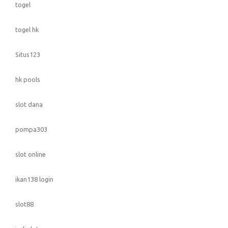
togel
togel hk
Situs123
hk pools
slot dana
pompa303
slot online
ikan138 login
slot88