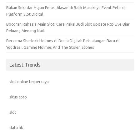
Bukan Sekadar Hujan Emas: Alasan di Balik Maraknya Event Petir di
Platform Slot Digital
Bocoran Rahasia Main Slot: Cara Pakai Judi Slot Update Rtp Live Biar
Peluang Menang Naik
Bersama Sherlock Holmes di Dunia Digital: Petualangan Baru di
Yggdrasil Gaming Holmes And The Stolen Stones
Latest Trends
slot online terpercaya
situs toto
slot
data hk