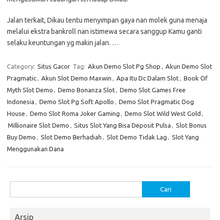
Jalan terkait, Dikau tentu menyimpan gaya nan molek guna menaja
melalui ekstra bankroll nan istimewa secara sanggup Kamu ganti
selaku keuntungan yg makin jalan. …
Category:
Situs Gacor
Tag:
Akun Demo Slot Pg Shop
,
Akun Demo Slot
Pragmatic
,
Akun Slot Demo Maxwin
,
Apa Itu Dc Dalam Slot
,
Book Of
Myth Slot Demo
,
Demo Bonanza Slot
,
Demo Slot Games Free
Indonesia
,
Demo Slot Pg Soft Apollo
,
Demo Slot Pragmatic Dog
House
,
Demo Slot Roma Joker Gaming
,
Demo Slot Wild West Gold
,
Millionaire Slot Demo
,
Situs Slot Yang Bisa Deposit Pulsa
,
Slot Bonus
Buy Demo
,
Slot Demo Berhadiah
,
Slot Demo Tidak Lag
,
Slot Yang
Menggunakan Dana
Cari
untuk:
Arsip