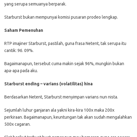
yang serupa semuanya berparak.
Starburst bukan mempunyai komisi pusaran prodeo lengkap.
Saham Pemenuhan
RTP imajiner Starburst, pastilah, guna frasa Netent, tak serupa itu
cantik: 96. 09%.
Bagaimanapun, tersebut cuma makin sejak 96%, mungkin bukan
apa-apa pada aku.
Starburst ending – varians (volatilitas) hina
Berdasarkan Netent, Starburst menyimpan varians nun nista.
Sejumlah luhur ganjaran ala yakni kira-kira 100x maka 200x
perkiraan. Bagaimanapun, keuntungan tak akan sudah mengalahkan
500x cagaran.