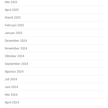
Mei 2025
April 2025
Maret 2025
Februari 2025
Januari 2025
Desember 2024
November 2024
Oktober 2024
September 2024
Agustus 2024
Juli 2024
Juni 2024
Mei 2024
April 2024