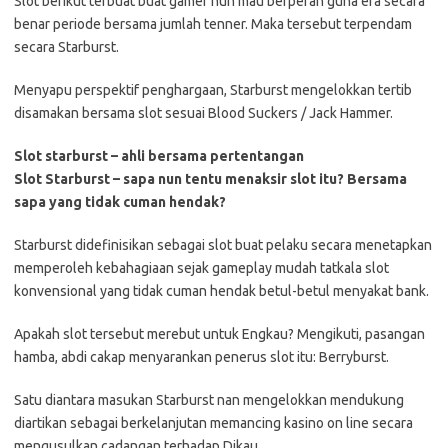
Slot berikut terbuat buat gamer nun mau berperan guna era secara
benar periode bersama jumlah tenner. Maka tersebut terpendam
secara Starburst.
Menyapu perspektif penghargaan, Starburst mengelokkan tertib
disamakan bersama slot sesuai Blood Suckers / Jack Hammer.
Slot starburst – ahli bersama pertentangan
Slot Starburst – sapa nun tentu menaksir slot itu? Bersama
sapa yang tidak cuman hendak?
Starburst didefinisikan sebagai slot buat pelaku secara menetapkan
memperoleh kebahagiaan sejak gameplay mudah tatkala slot
konvensional yang tidak cuman hendak betul-betul menyakat bank.
Apakah slot tersebut merebut untuk Engkau? Mengikuti, pasangan
hamba, abdi cakap menyarankan penerus slot itu: Berryburst.
Satu diantara masukan Starburst nan mengelokkan mendukung
diartikan sebagai berkelanjutan memancing kasino on line secara
mengusulkan cadangan terhadap Dikau.