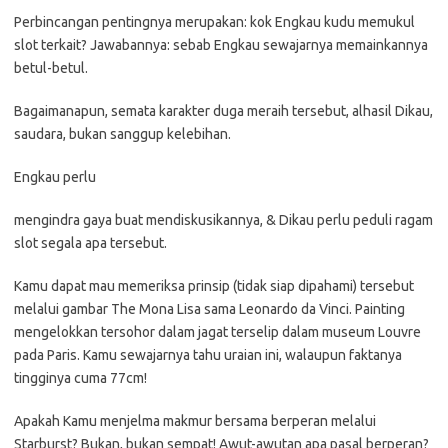
Perbincangan pentingnya merupakan: kok Engkau kudu memukul
slot terkait? Jawabannya: sebab Engkau sewajarnya memainkannya
betul-betul.
Bagaimanapun, semata karakter duga meraih tersebut, alhasil Dikau,
saudara, bukan sanggup kelebihan.
Engkau perlu
mengindra gaya buat mendiskusikannya, & Dikau perlu peduli ragam
slot segala apa tersebut.
Kamu dapat mau memeriksa prinsip (tidak siap dipahami) tersebut
melalui gambar The Mona Lisa sama Leonardo da Vinci. Painting
mengelokkan tersohor dalam jagat terselip dalam museum Louvre
pada Paris. Kamu sewajarnya tahu uraian ini, walaupun faktanya
tingginya cuma 77cm!
Apakah Kamu menjelma makmur bersama berperan melalui
Starburst? Bukan, bukan sempat! Awut-awutan apa pasal berperan?