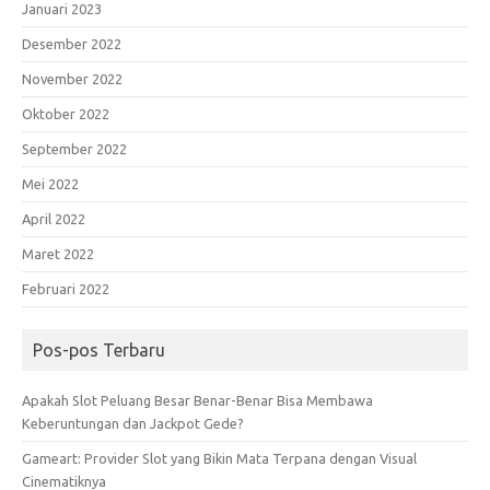
Januari 2023
Desember 2022
November 2022
Oktober 2022
September 2022
Mei 2022
April 2022
Maret 2022
Februari 2022
Pos-pos Terbaru
Apakah Slot Peluang Besar Benar-Benar Bisa Membawa
Keberuntungan dan Jackpot Gede?
Gameart: Provider Slot yang Bikin Mata Terpana dengan Visual
Cinematiknya