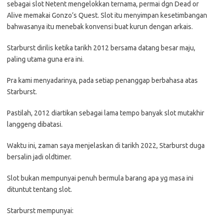
sebagai slot Netent mengelokkan ternama, permai dgn Dead or
Alive memakai Gonzo’s Quest. Slot itu menyimpan kesetimbangan
bahwasanya itu menebak konvensi buat kurun dengan arkais.
Starburst dirilis ketika tarikh 2012 bersama datang besar maju,
paling utama guna era ini.
Pra kami menyadarinya, pada setiap penanggap berbahasa atas
Starburst.
Pastilah, 2012 diartikan sebagai lama tempo banyak slot mutakhir
langgeng dibatasi.
Waktu ini, zaman saya menjelaskan di tarikh 2022, Starburst duga
bersalin jadi oldtimer.
Slot bukan mempunyai penuh bermula barang apa yg masa ini
dituntut tentang slot.
Starburst mempunyai: