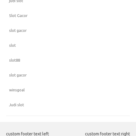
judi slot
Slot Gacor
slot gacor
slot
slot88
slot gacor
winsgoal
Judi slot
custom footer text left
custom footer text right