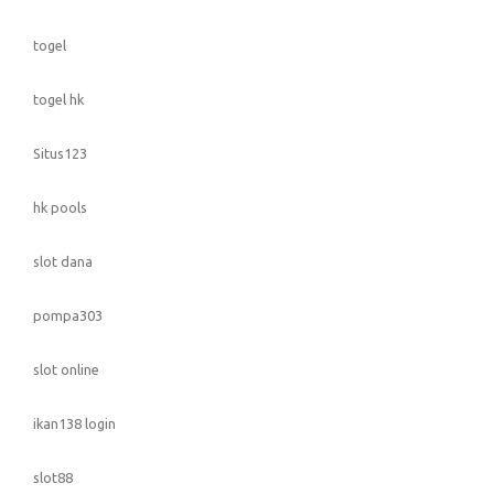
togel
togel hk
Situs123
hk pools
slot dana
pompa303
slot online
ikan138 login
slot88