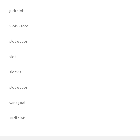
judi slot
Slot Gacor
slot gacor
slot
slot88
slot gacor
winsgoal
Judi slot