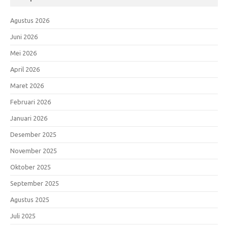
Agustus 2026
Juni 2026
Mei 2026
April 2026
Maret 2026
Februari 2026
Januari 2026
Desember 2025
November 2025
Oktober 2025
September 2025
Agustus 2025
Juli 2025