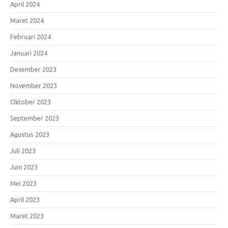
April 2024
Maret 2024
Februari 2024
Januari 2024
Desember 2023
November 2023
Oktober 2023
September 2023
Agustus 2023
Juli 2023
Juni 2023
Mei 2023
April 2023
Maret 2023