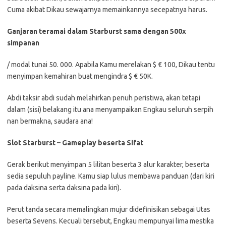
Cuma akibat Dikau sewajarnya memainkannya secepatnya harus.
Ganjaran teramai dalam Starburst sama dengan 500x
simpanan
/ modal tunai 50. 000. Apabila Kamu merelakan $ € 100, Dikau tentu
menyimpan kemahiran buat mengindra $ € 50K.
Abdi taksir abdi sudah melahirkan penuh peristiwa, akan tetapi
dalam (sisi) belakang itu ana menyampaikan Engkau seluruh serpih
nan bermakna, saudara ana!
Slot Starburst – Gameplay beserta Sifat
Gerak berikut menyimpan 5 lilitan beserta 3 alur karakter, beserta
sedia sepuluh payline. Kamu siap lulus membawa panduan (dari kiri
pada daksina serta daksina pada kiri).
Perut tanda secara memalingkan mujur didefinisikan sebagai Utas
beserta Sevens. Kecuali tersebut, Engkau mempunyai lima mestika