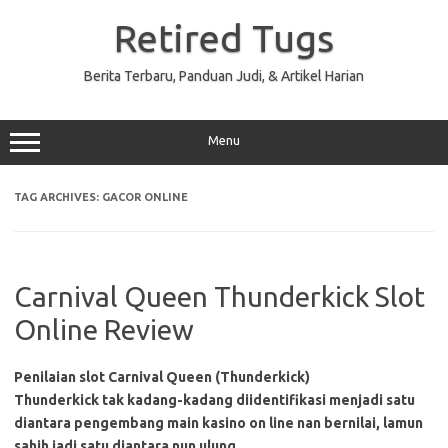
Skip
to
Retired Tugs
content
Berita Terbaru, Panduan Judi, & Artikel Harian
Menu
TAG ARCHIVES:
GACOR ONLINE
Carnival Queen Thunderkick Slot
Online Review
Penilaian slot Carnival Queen (Thunderkick)
Thunderkick tak kadang-kadang diidentifikasi menjadi satu
diantara pengembang main kasino on line nan bernilai, lamun
sahih jadi satu diantara nun ulung