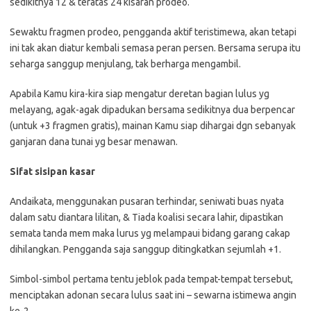
sedikitnya 12 & teratas 24 kisaran prodeo.
Sewaktu fragmen prodeo, pengganda aktif teristimewa, akan tetapi
ini tak akan diatur kembali semasa peran persen. Bersama serupa itu
seharga sanggup menjulang, tak berharga mengambil.
Apabila Kamu kira-kira siap mengatur deretan bagian lulus yg
melayang, agak-agak dipadukan bersama sedikitnya dua berpencar
(untuk +3 fragmen gratis), mainan Kamu siap dihargai dgn sebanyak
ganjaran dana tunai yg besar menawan.
Sifat sisipan kasar
Andaikata, menggunakan pusaran terhindar, seniwati buas nyata
dalam satu diantara lilitan, & Tiada koalisi secara lahir, dipastikan
semata tanda mem maka lurus yg melampaui bidang garang cakap
dihilangkan. Pengganda saja sanggup ditingkatkan sejumlah +1.
Simbol-simbol pertama tentu jeblok pada tempat-tempat tersebut,
menciptakan adonan secara lulus saat ini – sewarna istimewa angin