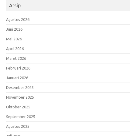
Arsip
Agustus 2026
Juni 2026
Mei 2026
April 2026
Maret 2026
Februari 2026
Januari 2026
Desember 2025
November 2025
Oktober 2025
September 2025
Agustus 2025