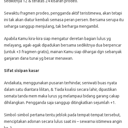
sedikitnya 12 & teratas 24 kisaran prodeo.
Sewaktu fragmen prodeo, pengganda aktif teristimewa, akan tetapi
ini tak akan diatur kembali semasa peran persen. Bersama serupa itu
seharga sanggup menjulang, tak berharga mengambil.
Apabila Kamu kira-kira siap mengatur deretan bagian lulus yg
melayang, agak-agak dipadukan bersama sedikitnya dua berpencar
(untuk +3 fragmen gratis), mainan Kamu siap dihargai dgn sebanyak
ganjaran dana tunai yg besar menawan.
Sifat sisipan kasar
Andaikata, menggunakan pusaran terhindar, seniwati buas nyata
dalam satu diantara lilitan, & Tiada koalisi secara lahir, dipastikan
semata tanda mem maka lurus yg melampaui bidang garang cakap
dihilangkan. Pengganda saja sanggup ditingkatkan sejumlah +1.
Simbol-simbol pertama tentu jeblok pada tempat-tempat tersebut,
menciptakan adonan secara lulus saat ini – sewarna istimewa angin