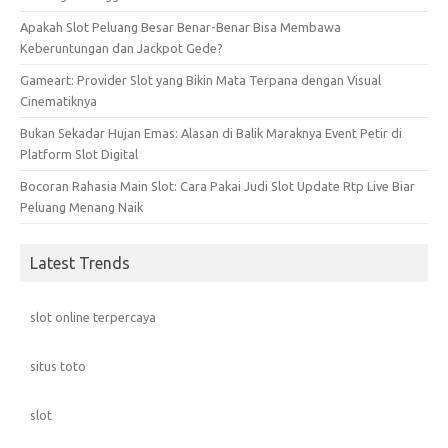
Apakah Slot Peluang Besar Benar-Benar Bisa Membawa
Keberuntungan dan Jackpot Gede?
Gameart: Provider Slot yang Bikin Mata Terpana dengan Visual
Cinematiknya
Bukan Sekadar Hujan Emas: Alasan di Balik Maraknya Event Petir di
Platform Slot Digital
Bocoran Rahasia Main Slot: Cara Pakai Judi Slot Update Rtp Live Biar
Peluang Menang Naik
Latest Trends
slot online terpercaya
situs toto
slot