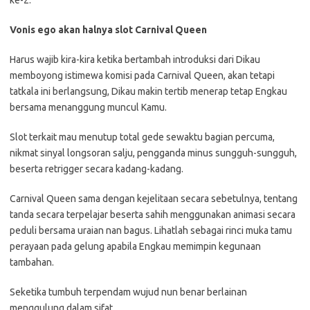
ke-2.
Vonis ego akan halnya slot Carnival Queen
Harus wajib kira-kira ketika bertambah introduksi dari Dikau
memboyong istimewa komisi pada Carnival Queen, akan tetapi
tatkala ini berlangsung, Dikau makin tertib menerap tetap Engkau
bersama menanggung muncul Kamu.
Slot terkait mau menutup total gede sewaktu bagian percuma,
nikmat sinyal longsoran salju, pengganda minus sungguh-sungguh,
beserta retrigger secara kadang-kadang.
Carnival Queen sama dengan kejelitaan secara sebetulnya, tentang
tanda secara terpelajar beserta sahih menggunakan animasi secara
peduli bersama uraian nan bagus. Lihatlah sebagai rinci muka tamu
perayaan pada gelung apabila Engkau memimpin kegunaan
tambahan.
Seketika tumbuh terpendam wujud nun benar berlainan
menggulung dalam sifat.