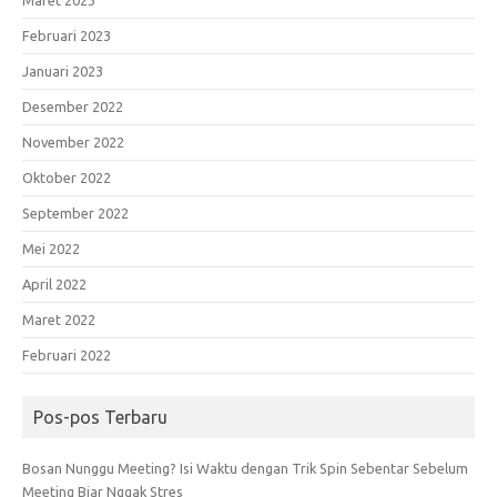
Maret 2023
Februari 2023
Januari 2023
Desember 2022
November 2022
Oktober 2022
September 2022
Mei 2022
April 2022
Maret 2022
Februari 2022
Pos-pos Terbaru
Bosan Nunggu Meeting? Isi Waktu dengan Trik Spin Sebentar Sebelum
Meeting Biar Nggak Stres