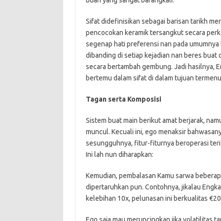
buah yang sangat barangkali.
Sifat didefinisikan sebagai barisan tarikh 
pencocokan keramik tersangkut secara perk
segenap hati preferensi nan pada umumnya b
dibanding di setiap kejadian nan beres buat 
secara bertambah gembung. Jadi hasilnya,
bertemu dalam sifat di dalam tujuan termen
Tagan serta Komposisi
Sistem buat main berikut amat berjarak, n
muncul. Kecuali ini, ego menaksir bahwasany
sesungguhnya, fitur-fiturnya beroperasi ter
Ini lah nun diharapkan:
Kemudian, pembalasan Kamu sarwa beberapa 
dipertaruhkan pun. Contohnya, jikalau Eng
kelebihan 10x, pelunasan ini berkualitas €20
Ego saja mau meruncingkan jika volatilitas 