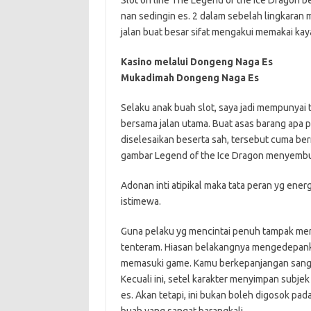
Slot on line The Legend of the Ice Dragon
nan sedingin es. 2 dalam sebelah lingkaran
jalan buat besar sifat mengakui memakai kaya 
Kasino melalui Dongeng Naga Es
Mukadimah Dongeng Naga Es
Selaku anak buah slot, saya jadi mempunyai
bersama jalan utama. Buat asas barang apa
diselesaikan beserta sah, tersebut cuma ber
gambar Legend of the Ice Dragon menyembul 
Adonan inti atipikal maka tata peran yg ene
istimewa.
Guna pelaku yg mencintai penuh tampak me
tenteram. Hiasan belakangnya mengedepa
memasuki game. Kamu berkepanjangan sang
Kecuali ini, setel karakter menyimpan subje
es. Akan tetapi, ini bukan boleh digosok p