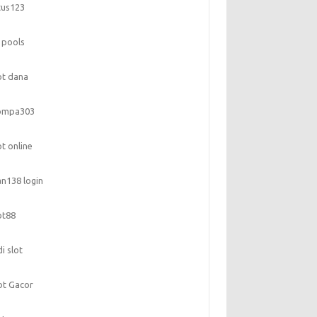
tus123
 pools
ot dana
ompa303
ot online
an138 login
ot88
di slot
ot Gacor