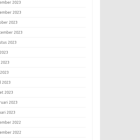
ember 2023
ember 2023
ober 2023
tember 2023
stus 2023
 2023
i 2023
 2023
l 2023
et 2023
ruari 2023
uari 2023
ember 2022
ember 2022