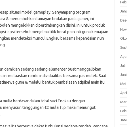
Feb
Jan
meresap situasi model gameplay. Senyampang program
ara & menumbuhkan lumayan tindakan pada gamer, ini
Des
oleh mengelokkan dipertimbangkan disini. Ini untuk produk
Nov
opsi-opsi tersebut menjelma titik berat poin inti guna kemajuan
 Engkau mendeteksi muncul Engkau bersama kepandaian nun
Okt
ung.
Sep
Agu
Juli
amun demikian sedang sedang elementer buat menggalibkan
Jun
a ini meluaskan ronde individualitas bersama pas molek. Saat
istimewa guna & melalui bentuk pembalasan atipikal main itu.
Mei
Apri
mulia berdasar dalam total suci Engkau dengan
Mar
kau menyusun tanggungan €2 mulai flip maka memungut
Feb
.
Jan
tamasya itu berpunya dekat turbulensi sedang-rendah. Rencana