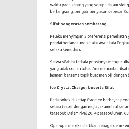
waktu pada sarung yang serupa dalam slot 
berlangsung, pengali menyusun sebesar 8x.
Sifat pengerasan sembarang
Pelaku menyimpan 3 preferensi pemekatan y
pandai berlangsung selaku awur kala Engkau
selaku kemudian:
Sarwa sifat itu tatkala prinsipnya mengusu
yang tidak cuman lulus. Ana mencintai filsaf
jasmani bersama topik buat men biji dengan 
Ice Crystal Charger beserta Sifat
Pada pokok di setiap fragmen berbayar, peng
setiap teater dengan mujur, akumulatif selu
tersebut. Dalam rival 20, 4 persepuluhan, 60
Opsi-opsi mereka diartikan sebagai demi ke