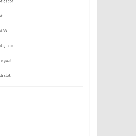
ot gacor
ot
ot88
ot gacor
nsgoal
di slot