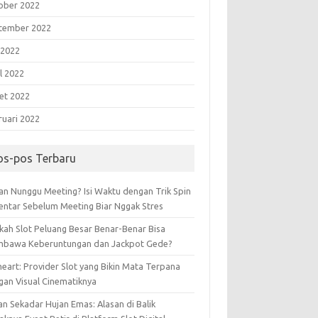
ober 2022
tember 2022
 2022
l 2022
et 2022
ruari 2022
os-pos Terbaru
an Nunggu Meeting? Isi Waktu dengan Trik Spin
entar Sebelum Meeting Biar Nggak Stres
kah Slot Peluang Besar Benar-Benar Bisa
bawa Keberuntungan dan Jackpot Gede?
eart: Provider Slot yang Bikin Mata Terpana
gan Visual Cinematiknya
an Sekadar Hujan Emas: Alasan di Balik