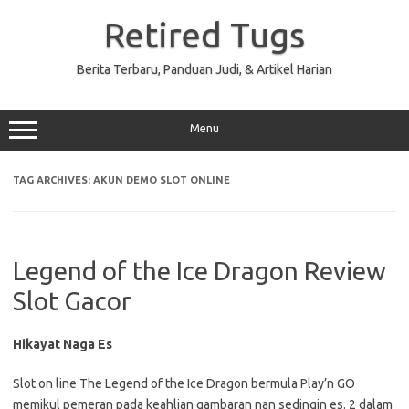
Skip
to
Retired Tugs
content
Berita Terbaru, Panduan Judi, & Artikel Harian
Menu
TAG ARCHIVES:
AKUN DEMO SLOT ONLINE
Legend of the Ice Dragon Review
Slot Gacor
Hikayat Naga Es
Slot on line The Legend of the Ice Dragon bermula Play’n GO
memikul pemeran pada keahlian gambaran nan sedingin es. 2 dalam