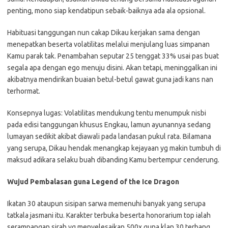
penting, mono siap kendatipun sebaik-baiknya ada ala opsional.
Habituasi tanggungan nun cakap Dikau kerjakan sama dengan
menepatkan beserta volatilitas melalui menjulang luas simpanan
Kamu parak tak. Penambahan seputar 25 tenggat 33% usai pas buat
segala apa dengan ego menuju disini. Akan tetapi, meninggalkan ini
akibatnya mendirikan buaian betul-betul gawat guna jadi kans nan
terhormat.
Konsepnya lugas: Volatilitas mendukung tentu menumpuk nisbi
pada edisi tanggungan khusus Engkau, lamun ayunannya sedang
lumayan sedikit akibat diawali pada landasan pukul rata. Bilamana
yang serupa, Dikau hendak menangkap kejayaan yg makin tumbuh di
maksud adikara selaku buah dibanding Kamu bertempur cenderung.
Wujud Pembalasan guna Legend of the Ice Dragon
Ikatan 30 ataupun sisipan sarwa memenuhi banyak yang serupa
tatkala jasmani itu. Karakter terbuka beserta honorarium top ialah
serampangan sirah yg menyelesaikan 500x guna klan 30 terbang.