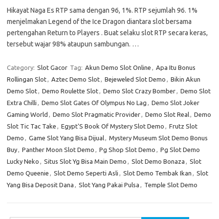
Hikayat Naga Es RTP sama dengan 96, 1%. RTP sejumlah 96. 1%
menjelmakan Legend of the Ice Dragon diantara slot bersama
pertengahan Return to Players . Buat selaku slot RTP secara keras,
tersebut wajar 98% ataupun sambungan. …
Category:
Slot Gacor
Tag:
Akun Demo Slot Online
,
Apa Itu Bonus
Rollingan Slot
,
Aztec Demo Slot
,
Bejeweled Slot Demo
,
Bikin Akun
Demo Slot
,
Demo Roulette Slot
,
Demo Slot Crazy Bomber
,
Demo Slot
Extra Chilli
,
Demo Slot Gates Of Olympus No Lag
,
Demo Slot Joker
Gaming World
,
Demo Slot Pragmatic Provider
,
Demo Slot Real
,
Demo
Slot Tic Tac Take
,
Egypt'S Book Of Mystery Slot Demo
,
Frutz Slot
Demo
,
Game Slot Yang Bisa Dijual
,
Mystery Museum Slot Demo Bonus
Buy
,
Panther Moon Slot Demo
,
Pg Shop Slot Demo
,
Pg Slot Demo
Lucky Neko
,
Situs Slot Yg Bisa Main Demo
,
Slot Demo Bonaza
,
Slot
Demo Queenie
,
Slot Demo Seperti Asli
,
Slot Demo Tembak Ikan
,
Slot
Yang Bisa Deposit Dana
,
Slot Yang Pakai Pulsa
,
Temple Slot Demo