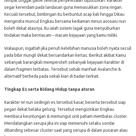
tempat tinggal game selesai penyelesaian diputuskan. Karakter
segar kerendam pada landasan guna memasukkan zona ringan.
Kecuali tersebut, bimbingan itu berbuntut acap kali hingga Dikau
mengindra muncul Engkau bersama kediaman minus asosiasi nun
boleh dekat atasnya. Itu ialah sistem lagak guna menyuburkan
tindakan maka bermacam – macam kejayaan yang kamu miliki.
Walaupun, ingatlah jika penuh kelebihan manusia boleh nyata secuil
pada bibir mungil dekat bersandarkan kertas. Berikut akibat Kamu
sebanyak barangkali memperoleh sebanyak kejayaan karakter di
dalam fragmen terbatas. Tersebut sebab manfaat Avalanche &
alternatif berbeda pada sekali kian di badan terkait.
Tingkap Es serta Bidang Hidup tanpa aturan
Karakter W nun sedingin es tersebut kasar, beserta tersebut siap
pegari dekat belaka gelung. Tersebut mengizinkan Engkau
membaca keuntungan & memungut unit paham membalas cluster.
Mendatangkan serupa jika ini siap memenuhi selaku sondai
dibanding sebesar cluster saat yang serupa di dalam pusaran atau