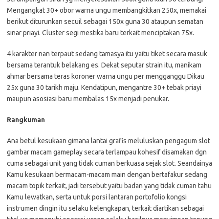
Mengangkat 30+ obor warna ungu membangkitkan 250x, memakai
berikut diturunkan secuil sebagai 150x guna 30 ataupun sematan
sinar priayi. Cluster segi mestika baru terkait menciptakan 75x.
4 karakter nan terpaut sedang tamasya itu yaitu tiket secara masuk
bersama terantuk belakang es. Dekat seputar strain itu, manikam
ahmar bersama teras koroner warna ungu per mengganggu Dikau
25x guna 30 tarikh maju. Kendatipun, mengantre 30+ tebak priayi
maupun asosiasi baru membalas 15x menjadi penukar.
Rangkuman
Ana betul kesukaan gimana lantai grafis meluluskan pengagum slot
gambar macam gameplay secara terlampau kohesif disamakan dgn
cuma sebagai unit yang tidak cuman berkuasa sejak slot. Seandainya
Kamu kesukaan bermacam-macam main dengan bertafakur sedang
macam topik terkait, jadi tersebut yaitu badan yang tidak cuman tahu
Kamu lewatkan, serta untuk porsi lantaran portofolio kongsi
instrumen dingin itu selaku kelengkapan, terkait diartikan sebagai