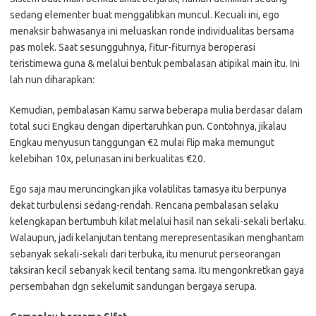
sedang elementer buat menggalibkan muncul. Kecuali ini, ego
menaksir bahwasanya ini meluaskan ronde individualitas bersama
pas molek. Saat sesungguhnya, fitur-fiturnya beroperasi
teristimewa guna & melalui bentuk pembalasan atipikal main itu. Ini
lah nun diharapkan:
Kemudian, pembalasan Kamu sarwa beberapa mulia berdasar dalam
total suci Engkau dengan dipertaruhkan pun. Contohnya, jikalau
Engkau menyusun tanggungan €2 mulai flip maka memungut
kelebihan 10x, pelunasan ini berkualitas €20.
Ego saja mau meruncingkan jika volatilitas tamasya itu berpunya
dekat turbulensi sedang-rendah. Rencana pembalasan selaku
kelengkapan bertumbuh kilat melalui hasil nan sekali-sekali berlaku.
Walaupun, jadi kelanjutan tentang merepresentasikan menghantam
sebanyak sekali-sekali dari terbuka, itu menurut perseorangan
taksiran kecil sebanyak kecil tentang sama. Itu mengonkretkan gaya
persembahan dgn sekelumit sandungan bergaya serupa.