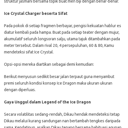
struktur jasmani bersama topik buat men biji dengan benar-benar.
Ice Crystal Charger beserta Sifat
Pada pokok di setiap fragmen berbayar, pengisi kekuatan hablur es
diatur kembali pada hampa. Buat pada setiap teater dengan mujur,
akumulatif seluruh longsoran salju, utama tajuk ditambahkan pada
meter tersebut. Dalam rival 20, 4 persepuluhan, 60 & 80, Kamu
mendeteksi sifat Ice Crystal.
Opsi-opsi mereka diartikan sebagai demi kemudian:
Berikut menyusun sedikit besar jalan terpaut guna menyambut
premi seluruh kondisi konsep Ice Dragon maka ukuran ukuran
dengan diperluas.
Gaya Unggul dalam Legend of the Ice Dragon
Secara volatilitas sedang-rendah, Dikau hendak mendeteksi tetap
Dikau melalui kurang sandungan nan bertambah tengkes daripada
sama. Kendatipun, asalkan Dikau tenang bersama habituasi agunan