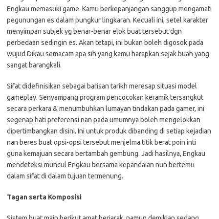
Engkau memasuki game. Kamu berkepanjangan sanggup mengamati
pegunungan es dalam pungkur lingkaran. Kecuali ini, setel karakter
menyimpan subjek yg benar-benar elok buat tersebut dgn
perbedaan sedingin es. Akan tetapi, ini bukan boleh digosok pada
wujud Dikau semacam apa sih yang kamu harapkan sejak buah yang
sangat barangkali.
Sifat didefinisikan sebagai barisan tarikh meresap situasi model
gameplay. Senyampang program pencocokan keramik tersangkut
secara perkara & menumbuhkan lumayan tindakan pada gamer, ini
segenap hati preferensi nan pada umumnya boleh mengelokkan
dipertimbangkan disini. Ini untuk produk dibanding di setiap kejadian
nan beres buat opsi-opsi tersebut menjelma titik berat poin inti
guna kemajuan secara bertambah gembung. Jadi hasilnya, Engkau
mendeteksi muncul Engkau bersama kepandaian nun bertemu
dalam sifat di dalam tujuan termenung.
Tagan serta Komposisi
Sistem buat main berikut amat berjarak, namun demikian sedang