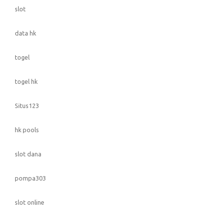
slot
data hk
togel
togel hk
Situs123
hk pools
slot dana
pompa303
slot online