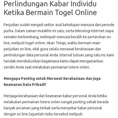
Perlindungan Kabar Individu
Ketika Bermain Togel Online
Perjudian sudah menjadi sektor asal kehidupan manusia dari periode
purba. Dalam zaman mutakhir ini satu, serta teknologi internet siapa
semakin berkembang, melimpah manusia beralih ke pertaruhan on
line, meliputi togel online. Akan Tetapi, waktu bermain-main
perjudian on line, vital guna selalu merawat kerahasiaan dan
perlindungan data personal Anda. Internal tulisan yang satu ini, kami
hendak mendiskusikan bagaimana Kamu dapat mengamankan
sendiri Anda saat melakukan permainan lotere onlen.
Mengapa Penting untuk Merawat Kerahasiaan dan juga
Keamanan Data Pribadi?
Menjaga kerahasiaan dan keamanan kabar personal Anda ketika
melakukan permainan lotere onlen sangat penting sebab berada
banyak ancaman yang terkait serta menyebar kabar personal
dengan on line.Sejumlah risiko tersebut meliputi: