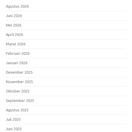
Agustus 2026
Juni 2026
Mei 2026
April 2026
Maret 2026
Februari 2026
Januari 2026
Desember 2025
November 2025
Oktober 2025
September 2025
Agustus 2025
Juli 2025
Juni 2025