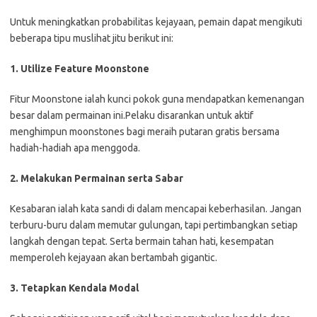
Untuk meningkatkan probabilitas kejayaan, pemain dapat mengikuti
beberapa tipu muslihat jitu berikut ini:
1. Utilize Feature Moonstone
Fitur Moonstone ialah kunci pokok guna mendapatkan kemenangan
besar dalam permainan ini.Pelaku disarankan untuk aktif
menghimpun moonstones bagi meraih putaran gratis bersama
hadiah-hadiah apa menggoda.
2. Melakukan Permainan serta Sabar
Kesabaran ialah kata sandi di dalam mencapai keberhasilan. Jangan
terburu-buru dalam memutar gulungan, tapi pertimbangkan setiap
langkah dengan tepat. Serta bermain tahan hati, kesempatan
memperoleh kejayaan akan bertambah gigantic.
3. Tetapkan Kendala Modal