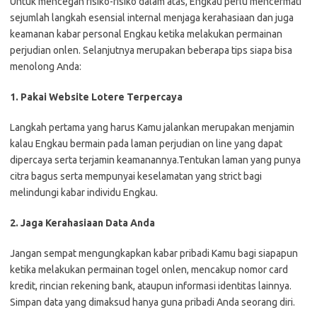
Untuk mencegah risiko-risiko dalam atas, Engkau perlu mencermati
sejumlah langkah esensial internal menjaga kerahasiaan dan juga
keamanan kabar personal Engkau ketika melakukan permainan
perjudian onlen. Selanjutnya merupakan beberapa tips siapa bisa
menolong Anda:
1. Pakai Website Lotere Terpercaya
Langkah pertama yang harus Kamu jalankan merupakan menjamin
kalau Engkau bermain pada laman perjudian on line yang dapat
dipercaya serta terjamin keamanannya.Tentukan laman yang punya
citra bagus serta mempunyai keselamatan yang strict bagi
melindungi kabar individu Engkau.
2. Jaga Kerahasiaan Data Anda
Jangan sempat mengungkapkan kabar pribadi Kamu bagi siapapun
ketika melakukan permainan togel onlen, mencakup nomor card
kredit, rincian rekening bank, ataupun informasi identitas lainnya.
Simpan data yang dimaksud hanya guna pribadi Anda seorang diri.