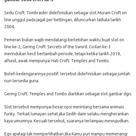
Sedu Croft: Tombraider didefinisikan sebagai slot Muram Croft on
line unggul pada jagat per bettingan, diluncurkan tatkala tarikh
2004.
Pemeran bukan wajib mendatangi berlebihan waktu buat slot on
line ke-2, Gering Croft: Secrets of the Sword. Cicilan ke-3
merindukan kecil bertambah periode, tetapi ketika tarikh 2019,
alhasil, awak mempunyai Hati Croft: Temples and Tombs.
Boleh kedengarannya positif: tersebut didefinisikan sebagai jumlah
nun tersedia guna.
Gering Croft: Temples and Tombs diartikan sebagai slot gambar dgn:
Slot tersebut mempunyai besar opsi merintang bersama animasi
funky. Terkait lumayan sehat jika Sedih daim selaku mengherankan
kaya umumnya. Kecuali tersebut, suaranya terlampau mewujudkan.
Ego apalagi tak memperlihatkan jika Kamu pun mampu memenangi