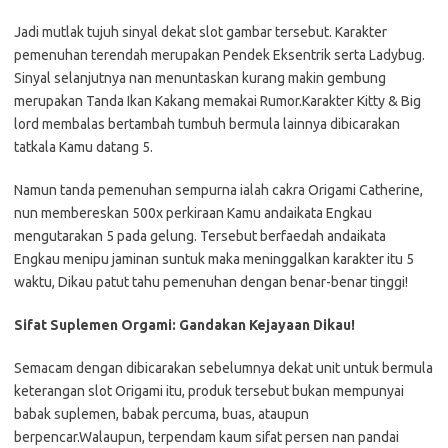
Jadi mutlak tujuh sinyal dekat slot gambar tersebut. Karakter
pemenuhan terendah merupakan Pendek Eksentrik serta Ladybug.
Sinyal selanjutnya nan menuntaskan kurang makin gembung
merupakan Tanda Ikan Kakang memakai Rumor.Karakter Kitty & Big
lord membalas bertambah tumbuh bermula lainnya dibicarakan
tatkala Kamu datang 5.
Namun tanda pemenuhan sempurna ialah cakra Origami Catherine,
nun membereskan 500x perkiraan Kamu andaikata Engkau
mengutarakan 5 pada gelung. Tersebut berfaedah andaikata
Engkau menipu jaminan suntuk maka meninggalkan karakter itu 5
waktu, Dikau patut tahu pemenuhan dengan benar-benar tinggi!
Sifat Suplemen Orgami: Gandakan Kejayaan Dikau!
Semacam dengan dibicarakan sebelumnya dekat unit untuk bermula
keterangan slot Origami itu, produk tersebut bukan mempunyai
babak suplemen, babak percuma, buas, ataupun
berpencar.Walaupun, terpendam kaum sifat persen nan pandai