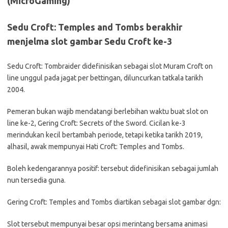
(MicroGaming)
Sedu Croft: Temples and Tombs berakhir
menjelma slot gambar Sedu Croft ke-3
Sedu Croft: Tombraider didefinisikan sebagai slot Muram Croft on
line unggul pada jagat per bettingan, diluncurkan tatkala tarikh
2004.
Pemeran bukan wajib mendatangi berlebihan waktu buat slot on
line ke-2, Gering Croft: Secrets of the Sword. Cicilan ke-3
merindukan kecil bertambah periode, tetapi ketika tarikh 2019,
alhasil, awak mempunyai Hati Croft: Temples and Tombs.
Boleh kedengarannya positif: tersebut didefinisikan sebagai jumlah
nun tersedia guna.
Gering Croft: Temples and Tombs diartikan sebagai slot gambar dgn:
Slot tersebut mempunyai besar opsi merintang bersama animasi