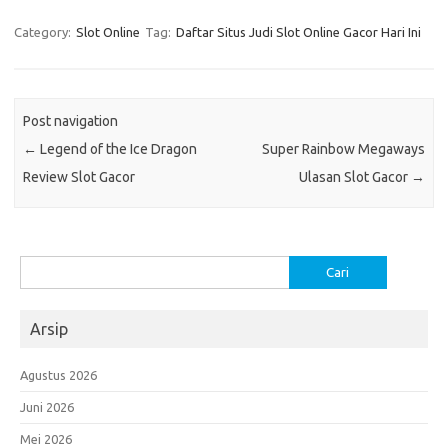
Category:
Slot Online
Tag:
Daftar Situs Judi Slot Online Gacor Hari Ini
Post navigation
←
Legend of the Ice Dragon
Super Rainbow Megaways
Review Slot Gacor
Ulasan Slot Gacor
→
Cari
untuk:
Arsip
Agustus 2026
Juni 2026
Mei 2026