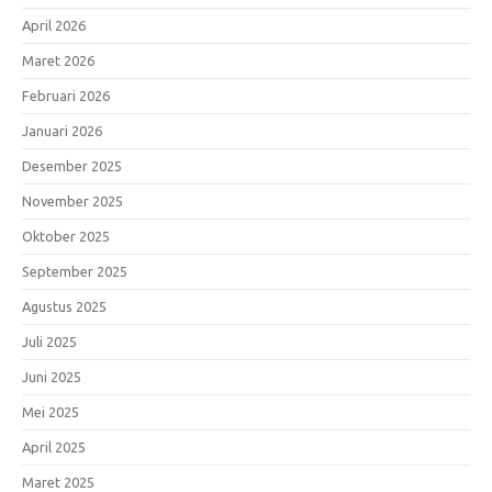
April 2026
Maret 2026
Februari 2026
Januari 2026
Desember 2025
November 2025
Oktober 2025
September 2025
Agustus 2025
Juli 2025
Juni 2025
Mei 2025
April 2025
Maret 2025