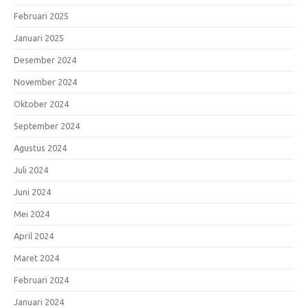
Februari 2025
Januari 2025
Desember 2024
November 2024
Oktober 2024
September 2024
Agustus 2024
Juli 2024
Juni 2024
Mei 2024
April 2024
Maret 2024
Februari 2024
Januari 2024