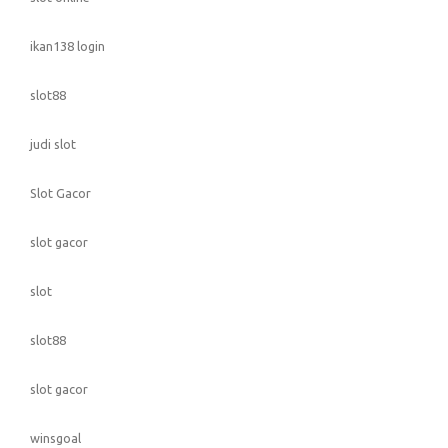
ikan138 login
slot88
judi slot
Slot Gacor
slot gacor
slot
slot88
slot gacor
winsgoal