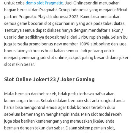
untuk coba
demo slot Pragmatic
. Judi Onlinesendiri merupakan
bagian berasal dari Pragmatic Group Indonesia yang menjadi official
partner Pragmatic Play di Indonesia 2022. Kamu bisa memainkan
semua game bocoran slot gacor hari ini yang ada pada tabel diatas.
Tentunya semua dapat diakses hanya dengan mendaftar 1 akun /
user id dan sedikitnya deposit mulai dari 5 ribu rupiah saja. Selain itu
juga tersedia promo bonus new member 100% slot online dan juga
bonus lainnya khusus buat kalian semua. Jadi peluang untuk
menjadi pemenang judi slot online jackpot paling besar di dana joker
slot makin besar.
Slot Online Joker123 / Joker Gaming
Mulai bermain dari bet receh, tidak perlu terbawa nafsu akan
kemenangan besar. Sebab didalam bermain slot anti rungkad anda
harus bisa mengontrol emosi agar tidak boncos terlebih dulu
sebelum kemenangan menghampiri anda. Main slot modal receh
juga bisa berikan kemenangan yang memuaskan jikalau anda
bermain dengan tekun dan sabar. Dalam sistem permain slot,