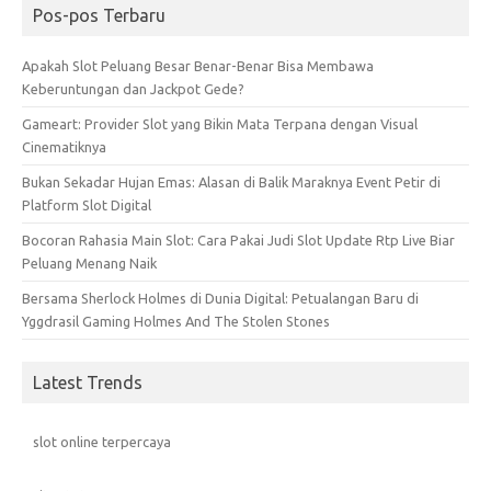
Pos-pos Terbaru
Apakah Slot Peluang Besar Benar-Benar Bisa Membawa
Keberuntungan dan Jackpot Gede?
Gameart: Provider Slot yang Bikin Mata Terpana dengan Visual
Cinematiknya
Bukan Sekadar Hujan Emas: Alasan di Balik Maraknya Event Petir di
Platform Slot Digital
Bocoran Rahasia Main Slot: Cara Pakai Judi Slot Update Rtp Live Biar
Peluang Menang Naik
Bersama Sherlock Holmes di Dunia Digital: Petualangan Baru di
Yggdrasil Gaming Holmes And The Stolen Stones
Latest Trends
slot online terpercaya