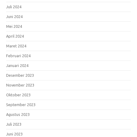
Juli 2024
Juni 2024
Mei 2024
April 2024
Maret 2024
Februari 2024
Januari 2024
Desember 2023
November 2023
Oktober 2023
September 2023
Agustus 2023
Juli 2023
Juni 2023