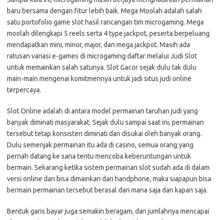
baru bersama dengan fitur lebih baik. Mega Moolah adalah salah
satu portofolio game slot hasil rancangan tim microgaming. Mega
moolah dilengkapi 5 reels serta 4 type jackpot, peserta berpeluang
mendapatkan mini, minor, major, dan mega jackpot. Masih ada
ratusan variasi e-games di microgaming daftar melalui Judi Slot
untuk memainkan salah satunya. Slot Gacor sejak dulu tak dulu
main-main mengenai komitmennya untuk jadi situs judi online
terpercaya.
Slot Online adalah di antara model permainan taruhan judi yang
banyak diminati masyarakat. Sejak dulu sampai saat ini, permainan
tersebut tetap konsisten diminati dan disukai oleh banyak orang.
Dulu semenjak permainan itu ada di casino, semua orang yang
pernah datang ke sana tentu mencoba keberuntungan untuk
bermain. Sekarang ketika sistem permainan slot sudah ada di dalam
versi online dan bisa dimainkan dari handphone, maka siapapun bisa
bermain permainan tersebut berasal dari mana saja dan kapan saja.
Bentuk garis bayar juga semakin beragam, dan jumlahnya mencapai