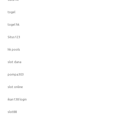
togel
togel hk
Situs123
hk pools
slot dana
pompa303
slot online
ikan138 login
slot88