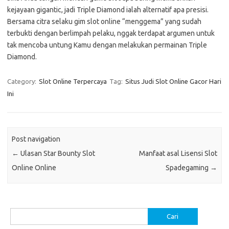
kejayaan gigantic, jadi Triple Diamond ialah alternatif apa presisi.
Bersama citra selaku gim slot online “menggema” yang sudah
terbukti dengan berlimpah pelaku, nggak terdapat argumen untuk
tak mencoba untung Kamu dengan melakukan permainan Triple
Diamond.
Category:
Slot Online Terpercaya
Tag:
Situs Judi Slot Online Gacor Hari
Ini
Post navigation
←
Ulasan Star Bounty Slot
Manfaat asal Lisensi Slot
Online Online
Spadegaming
→
Cari
untuk: