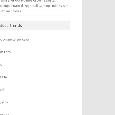
sama Sherlock Holmes di Dunia Digital:
ualangan Baru di Yggdrasil Gaming Holmes And
 Stolen Stones
atest Trends
ot online terpercaya
tus toto
ot
ta hk
gel
gel hk
tus123