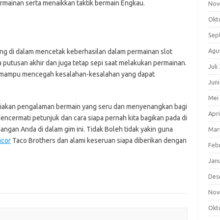
rmainan serta menaikkan taktik bermain Engkau.
Nov
Okt
Sep
Agu
ing di dalam mencetak keberhasilan dalam permainan slot
 putusan akhir dan juga tetap sepi saat melakukan permainan.
Juli
 mampu mencegah kesalahan-kesalahan yang dapat
Jun
Mei
diakan pengalaman bermain yang seru dan menyenangkan bagi
Apri
ncermati petunjuk dan cara siapa pernah kita bagikan pada di
ngan Anda di dalam gim ini. Tidak Boleh tidak yakin guna
Mar
acor
Taco Brothers dan alami keseruan siapa diberikan dengan
Feb
Jan
Des
Nov
Okt