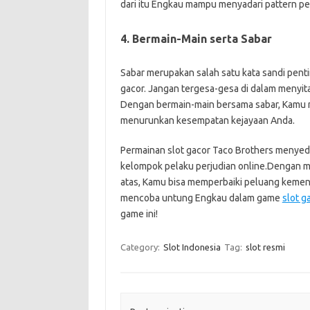
dari itu Engkau mampu menyadari pattern pe
4. Bermain-Main serta Sabar
Sabar merupakan salah satu kata sandi pent
gacor. Jangan tergesa-gesa di dalam menyita
Dengan bermain-main bersama sabar, Kamu
menurunkan kesempatan kejayaan Anda.
Permainan slot gacor Taco Brothers menye
kelompok pelaku perjudian online.Dengan me
atas, Kamu bisa memperbaiki peluang kemena
mencoba untung Engkau dalam game
slot g
game ini!
Category:
Slot Indonesia
Tag:
slot resmi