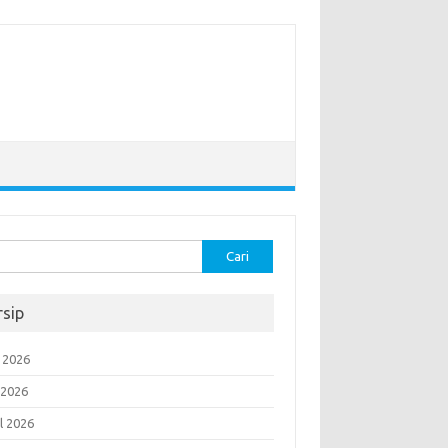
k:
rsip
i 2026
 2026
l 2026