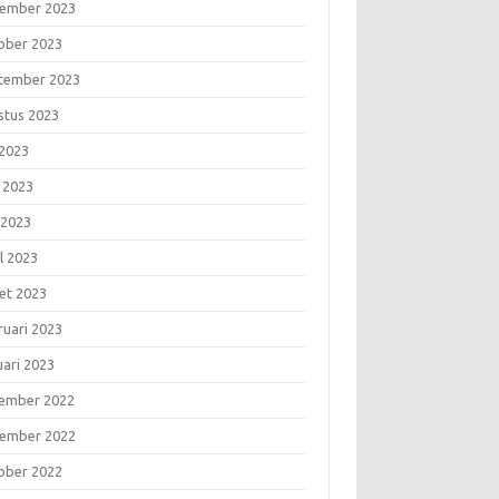
ember 2023
ober 2023
tember 2023
stus 2023
 2023
i 2023
 2023
l 2023
et 2023
ruari 2023
uari 2023
ember 2022
ember 2022
ober 2022