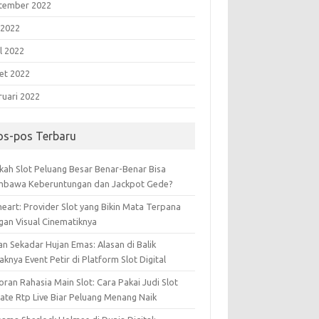
tember 2022
 2022
l 2022
et 2022
ruari 2022
os-pos Terbaru
kah Slot Peluang Besar Benar-Benar Bisa
bawa Keberuntungan dan Jackpot Gede?
eart: Provider Slot yang Bikin Mata Terpana
gan Visual Cinematiknya
an Sekadar Hujan Emas: Alasan di Balik
knya Event Petir di Platform Slot Digital
ran Rahasia Main Slot: Cara Pakai Judi Slot
ate Rtp Live Biar Peluang Menang Naik