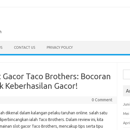
n
US
CONTACT US
PRIVACY POLICY
Cari
t Gacor Taco Brothers: Bocoran
untu
k Keberhasilan Gacor!
A
0 Comment
Jun
h dikenal dalam kalangan pelaku taruhan online. salah satu
Mei
iperbincangkan ialah Taco Brothers. Dalam review ini, kita
Apri
mainan slot gacor Taco Brothers, mencakup tips serta tipu