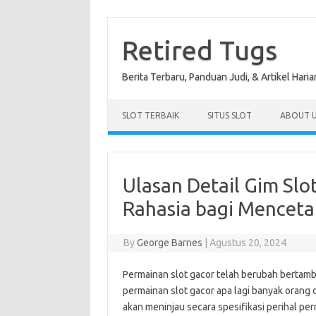
Skip
to
content
Retired Tugs
Berita Terbaru, Panduan Judi, & Artikel Haria
SLOT TERBAIK
SITUS SLOT
ABOUT 
Ulasan Detail Gim Slo
Rahasia bagi Menceta
By
George Barnes
|
Agustus 20, 2024
Permainan slot gacor telah berubah bertamba
permainan slot gacor apa lagi banyak orang d
akan meninjau secara spesifikasi perihal per