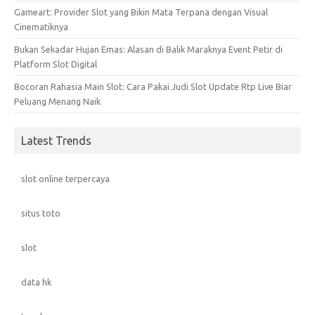
Gameart: Provider Slot yang Bikin Mata Terpana dengan Visual
Cinematiknya
Bukan Sekadar Hujan Emas: Alasan di Balik Maraknya Event Petir di
Platform Slot Digital
Bocoran Rahasia Main Slot: Cara Pakai Judi Slot Update Rtp Live Biar
Peluang Menang Naik
Latest Trends
slot online terpercaya
situs toto
slot
data hk