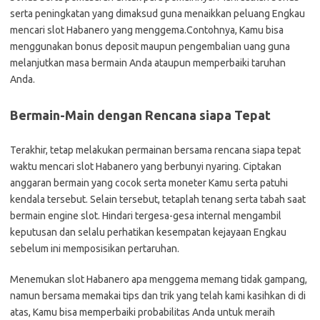
serta peningkatan yang dimaksud guna menaikkan peluang Engkau
mencari slot Habanero yang menggema.Contohnya, Kamu bisa
menggunakan bonus deposit maupun pengembalian uang guna
melanjutkan masa bermain Anda ataupun memperbaiki taruhan
Anda.
Bermain-Main dengan Rencana siapa Tepat
Terakhir, tetap melakukan permainan bersama rencana siapa tepat
waktu mencari slot Habanero yang berbunyi nyaring. Ciptakan
anggaran bermain yang cocok serta moneter Kamu serta patuhi
kendala tersebut. Selain tersebut, tetaplah tenang serta tabah saat
bermain engine slot. Hindari tergesa-gesa internal mengambil
keputusan dan selalu perhatikan kesempatan kejayaan Engkau
sebelum ini memposisikan pertaruhan.
Menemukan slot Habanero apa menggema memang tidak gampang,
namun bersama memakai tips dan trik yang telah kami kasihkan di di
atas, Kamu bisa memperbaiki probabilitas Anda untuk meraih