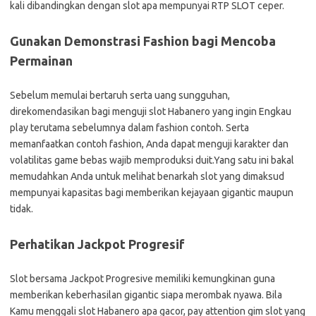
kali dibandingkan dengan slot apa mempunyai RTP SLOT ceper.
Gunakan Demonstrasi Fashion bagi Mencoba
Permainan
Sebelum memulai bertaruh serta uang sungguhan,
direkomendasikan bagi menguji slot Habanero yang ingin Engkau
play terutama sebelumnya dalam fashion contoh. Serta
memanfaatkan contoh fashion, Anda dapat menguji karakter dan
volatilitas game bebas wajib memproduksi duit.Yang satu ini bakal
memudahkan Anda untuk melihat benarkah slot yang dimaksud
mempunyai kapasitas bagi memberikan kejayaan gigantic maupun
tidak.
Perhatikan Jackpot Progresif
Slot bersama Jackpot Progresive memiliki kemungkinan guna
memberikan keberhasilan gigantic siapa merombak nyawa. Bila
Kamu menggali slot Habanero apa gacor, pay attention gim slot yang