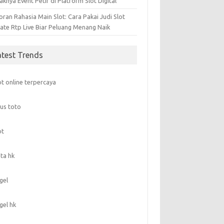
knya Event Petir di Platform Slot Digital
ran Rahasia Main Slot: Cara Pakai Judi Slot
ate Rtp Live Biar Peluang Menang Naik
atest Trends
ot online terpercaya
tus toto
ot
ta hk
gel
gel hk