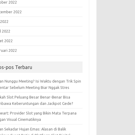
ober 2022
tember 2022
 2022
l 2022
et 2022
ruari 2022
os-pos Terbaru
an Nunggu Meeting? Isi Waktu dengan Trik Spin
entar Sebelum Meeting Biar Nggak Stres
kah Slot Peluang Besar Benar-Benar Bisa
bawa Keberuntungan dan Jackpot Gede?
eart: Provider Slot yang Bikin Mata Terpana
gan Visual Cinematiknya
an Sekadar Hujan Emas: Alasan di Balik