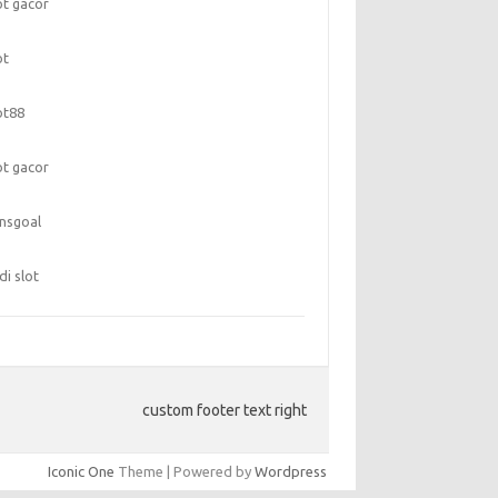
ot gacor
ot
ot88
ot gacor
nsgoal
di slot
custom footer text right
Iconic One
Theme | Powered by
Wordpress