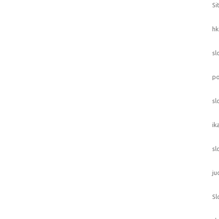
Si
hk
sl
p
sl
ik
sl
ju
Sl