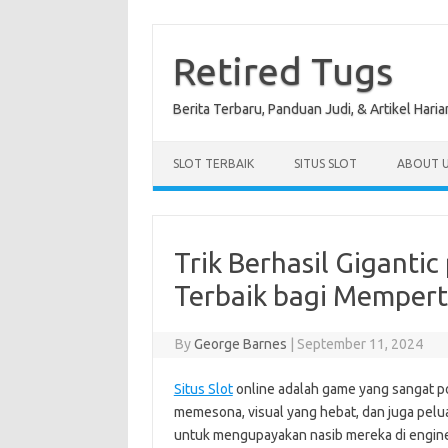
Skip
to
content
Retired Tugs
Berita Terbaru, Panduan Judi, & Artikel Haria
SLOT TERBAIK
SITUS SLOT
ABOUT 
Trik Berhasil Gigantic
Terbaik bagi Memper
By
George Barnes
|
September 11, 2024
Situs Slot
online adalah game yang sangat p
memesona, visual yang hebat, dan juga pelua
untuk mengupayakan nasib mereka di engine s