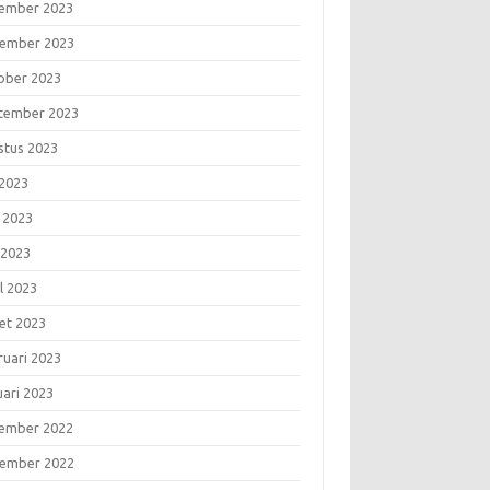
ember 2023
ember 2023
ober 2023
tember 2023
stus 2023
 2023
i 2023
 2023
l 2023
et 2023
ruari 2023
uari 2023
ember 2022
ember 2022