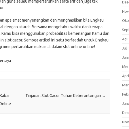
h guna selalu mempertaruhkan serta arif dan juga tak
Des
mu.
Nov
adian apa amat menyenangkan dan menghasilkan bila Engkau
Okt
l dengan akurat. Bersama mengetahui waktu dan kenapa
Sep
i, Kamu bisa menggunakan probabilitas kemenangan Kamu dan
Agu
in slot gacor. Semoga artikel ini satu berfaedah untuk Engkau
gi mempertaruhkan maksimal dalam slot online online!
Juli
Jun
percaya
Mei
Apri
Mar
Feb
Kabar
Tinjauan Slot Gacor Tuhan Keberuntungan
→
Jan
Online
Des
Nov