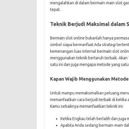
mengalahkan di dalam bermain-main slot gac
tepat.
Teknik Berjudi Maksimal dalam 
Bermain slot online bukanlah hanya permas
simbol siapa bermanfaat.Ada strategi terte
kemenangan luas internal bermain slot onlin
menggunakan teknik bertaruh terbaik. Akan
satu ini dan juga mengapa metode yang satu 
Kapan Wajib Menggunakan Metode 
Untuk mampu memaksimalkan peluang menang
memanfaatkan cara berjudi terbaik di ketika
Kamu sebaiknya memanfaatkan teknik ini:
Ketika Engkau telah berlatih dan juga m
Apabila Anda sedang bermain-main dala