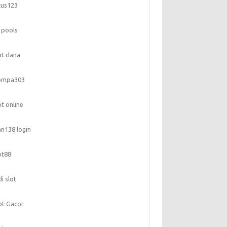
tus123
 pools
ot dana
ompa303
ot online
an138 login
ot88
di slot
ot Gacor