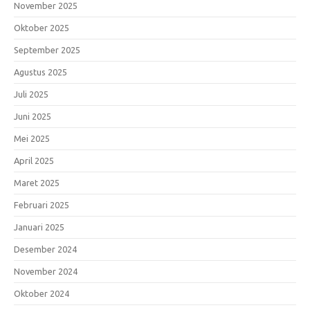
November 2025
Oktober 2025
September 2025
Agustus 2025
Juli 2025
Juni 2025
Mei 2025
April 2025
Maret 2025
Februari 2025
Januari 2025
Desember 2024
November 2024
Oktober 2024