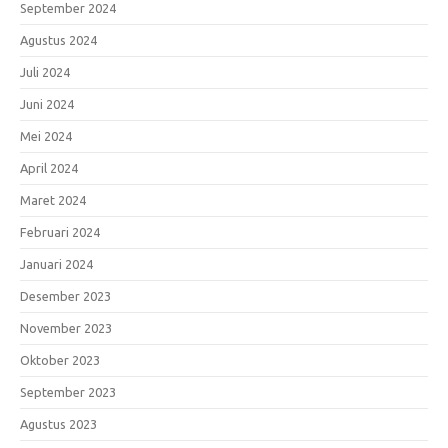
September 2024
Agustus 2024
Juli 2024
Juni 2024
Mei 2024
April 2024
Maret 2024
Februari 2024
Januari 2024
Desember 2023
November 2023
Oktober 2023
September 2023
Agustus 2023