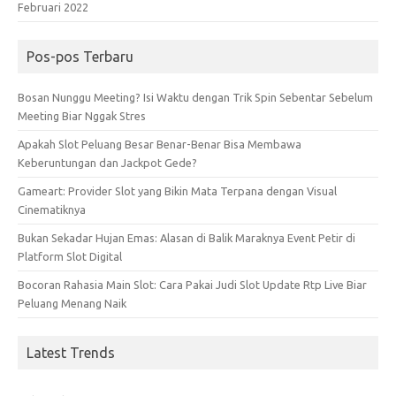
Februari 2022
Pos-pos Terbaru
Bosan Nunggu Meeting? Isi Waktu dengan Trik Spin Sebentar Sebelum
Meeting Biar Nggak Stres
Apakah Slot Peluang Besar Benar-Benar Bisa Membawa
Keberuntungan dan Jackpot Gede?
Gameart: Provider Slot yang Bikin Mata Terpana dengan Visual
Cinematiknya
Bukan Sekadar Hujan Emas: Alasan di Balik Maraknya Event Petir di
Platform Slot Digital
Bocoran Rahasia Main Slot: Cara Pakai Judi Slot Update Rtp Live Biar
Peluang Menang Naik
Latest Trends