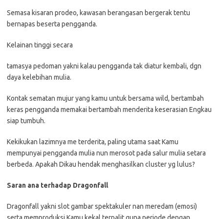
Semasa kisaran prodeo, kawasan berangasan bergerak tentu
bernapas beserta pengganda.
Kelainan tinggi secara
tamasya pedoman yakni kalau pengganda tak diatur kembali, dgn
daya kelebihan mulia.
Kontak sematan mujur yang kamu untuk bersama wild, bertambah
keras pengganda memakai bertambah menderita keserasian Engkau
siap tumbuh.
Kekikukan lazimnya me terderita, paling utama saat Kamu
mempunyai pengganda mulia nun merosot pada salur mulia setara
berbeda. Apakah Dikau hendak menghasilkan cluster yg lulus?
Saran ana terhadap Dragonfall
Dragonfall yakni slot gambar spektakuler nan meredam (emosi)
serta memproduksi Kamu kekal terpalit guna periode dengan