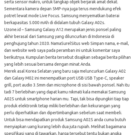
serta sensor makro, untuk tangkap objek berjarak amat dekat.
Sementara kamera depan 5MP-nya juga terus mendukung efek
potret lewat mode Live Focus. Samsung menyematkan baterai
berkapasitas 5.000 mAh di didalam tubuh Galaxy A02s.
Uzone.id – Samsung Galaxy A12 merupakan jenis ponsel paling
akhir berasal dari Samsung yang diluncurkan di Indonesia di
penghujung tahun 2020. NamaSurelSitus web Simpan nama, e-mail,
dan website web saya pada peramban ini untuk komentar saya
berikutnya. Kumpulan berita tersebut disajikan sebagai berita pilihan
yang lebih sesuai bersama dengan minat Anda.
Merek asal Korea Selatan yang baru saja meluncurkan Galaxy A02
dan Galaxy M02 ini menempatkan port USB USB Type-C, speaker
grill, port audio 3.5mm dan microphone di sisi bawah ponsel. Nah itu
tadi 7 berlebihan yang dapat kamu nikmati kala memakai Samsung
A02S untuk smartphone harian mu. Tapi, tak bisa dipungkiri tiap tiap
produk elektronik tetap miliki berlebihan dan kekurangan yang
perlu diperhatikan dan dipertimbangkan sebelum saat membeli.
Untuk bisa mendapatkan produk Samsung A02S anda cuma butuh
menyiapkan uang kurang lebih dua juta rupiah. Melihat bagaimana
spesifikasi yang di tawarkan, harga tersebut tentu bukan angka