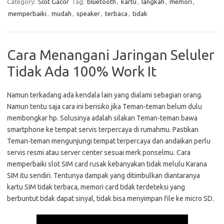
Category:
Slot Gacor
Tag:
bluetooth
,
kartu
,
langkah
,
memori
,
memperbaiki
,
mudah
,
speaker
,
terbaca
,
tidak
Cara Menangani Jaringan Seluler
Tidak Ada 100% Work It
Namun terkadang ada kendala lain yang dialami sebagian orang.
Namun tentu saja cara ini berisiko jika Teman-teman belum dulu
membongkar hp. Solusinya adalah silakan Teman-teman bawa
smartphone ke tempat servis terpercaya di rumahmu. Pastikan
Teman-teman mengunjungi tempat terpercaya dan andaikan perlu
servis resmi atau server center sesuai merk ponselmu. Cara
memperbaiki slot SIM card rusak kebanyakan tidak melulu Karana
SIM itu sendiri. Tentunya dampak yang ditimbulkan diantaranya
kartu SIM tidak terbaca, memori card tidak terdeteksi yang
berbuntut tidak dapat sinyal, tidak bisa menyimpan file ke micro SD.