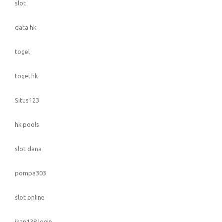
slot
data hk
togel
togel hk
Situs123
hk pools
slot dana
pompa303
slot online
ikan138 login