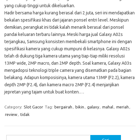
yang cukup tinggi untuk dikeluarkan.
Hadir bersama harga kurang berasal dari 2 juta, seri ini mendapatkan
bekalan spesifikasi khas dari jajaran ponsel entri level. Meskipun
demikian, perangkat ini tidak kalah menarik berasal dari ponsel
pandai keluaran terbaru lainnya. Meski harga jual Galaxy A02s
terjangkau, Samsung konsisten membekali smartphone ini dengan
spesifikasi kamera yang cukup mumpuni di kelasnya. Galaxy A02s
telah di dukung tiga kamera utama yang tiap-tiap miliki resolusi
13MP wide, 2MP macro, dan 2MP depth. Soal kamera, Galaxy A03s
mengadopsi teknologi triple camera yang disematkan pada bagian
belakang. Adapun komposisinya, kamera utama 13MP (F2.2), kamera
depth 2MP (F2.4), dan kamera macro 2MP (F2.4) menjanjikan
jepretan yang tajam untuk buat konten.…
Category:
Slot Gacor
Tag:
bergairah
,
bikin
,
galaxy
,
mahal
,
meriah
,
review
,
tidak
Cari