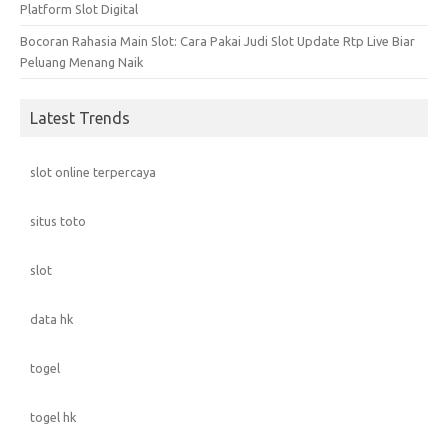
Platform Slot Digital
Bocoran Rahasia Main Slot: Cara Pakai Judi Slot Update Rtp Live Biar
Peluang Menang Naik
Latest Trends
slot online terpercaya
situs toto
slot
data hk
togel
togel hk