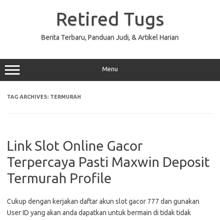
Skip
to
Retired Tugs
content
Berita Terbaru, Panduan Judi, & Artikel Harian
Menu
TAG ARCHIVES:
TERMURAH
Link Slot Online Gacor
Terpercaya Pasti Maxwin Deposit
Termurah Profile
Cukup dengan kerjakan daftar akun slot gacor 777 dan gunakan
User ID yang akan anda dapatkan untuk bermain di tidak tidak