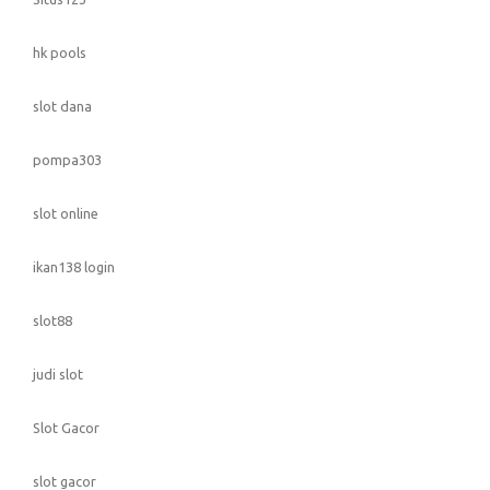
hk pools
slot dana
pompa303
slot online
ikan138 login
slot88
judi slot
Slot Gacor
slot gacor