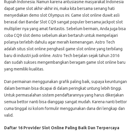
Rupiah Indonesia. Namun karena antusiasme masyarakat Indonesia
dapat game slot akhir-akhir ini, maka kita bersama senang hati
menyediakan demo slot Olympus ini. Game slot online duwit asli
berasal dari Bandar Slot CQ9 sangat populer bersama jackpot slot
multiplier nya yang amat fantastis. Sebelum bermain, Anda juga bisa
coba CQ9 slot demo sebelum akan bertaruh untuk mempelajari
polanya terlebih dahulu agar meraih kemenangan. Astro Tech
adalah situs slot online penghasil game slot online yang terbilang
baru di industri judi online. Astro Tech berjalan sejak tahun 2016
dan sudah sukses mengembangkan beragam game slot online baru
yang memiliki kualitas.
Dan permainan menggunakan grafik paling baik, supaya keuntungan
dalam bermain bisa dicapai di dalam peringkat untung lebih tinggi.
Untuk permasalahan sistem pendaftarannya yang harus dikerjakan
semua bettor nanti bisa dianggap sangat mudah. Karena nanti bettor
cuma tinggal isi kolom formulir menggunakan dana diri lengkap dan
valid.
Daftar 16 Provider Slot Online Paling Baik Dan Terpercaya