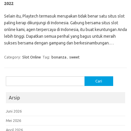
2022
Selain itu, Playtech termasuk merupakan tidak benar satu situs slot
paling kerap dikunjungi di Indonesia. Gabung bersama situs slot
online kami, agen terpercaya di Indonesia, itu buat keuntungan Anda
lebih tinggi. Dapatkan semua perihal yang bagus untuk meraih
sukses bersama dengan gampang dan berkesinambungan.…
Category:
Slot Online
Tag:
bonanza
,
sweet
Cari
untuk:
Arsip
Juni 2026
Mei 2026
April 2026