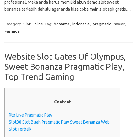
profesional. Maka anda harus memiliki akun demo slot sweet
bonanza terlebih dahulu agar anda bisa coba main slot apk gratis.…
Category:
Slot Online
Tag:
bonanza
,
indonesia
,
pragmatic
,
sweet
,
yasmida
Website Slot Gates Of Olympus,
Sweet Bonanza Pragmatic Play,
Top Trend Gaming
Content
Rtp Live Pragmatic Play
Slot88 Slot Buah Pragmatic Play Sweet Bonanza Web
Slot Terbaik