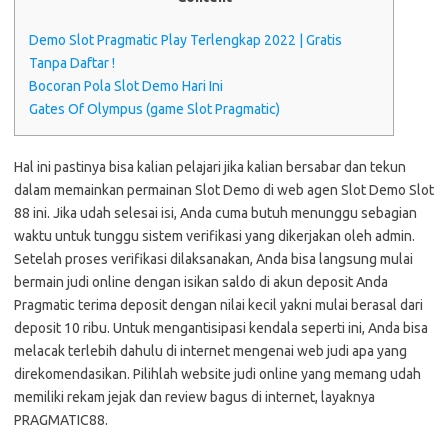
Demo Slot Pragmatic Play Terlengkap 2022 | Gratis
Tanpa Daftar !
Bocoran Pola Slot Demo Hari Ini
Gates Of Olympus (game Slot Pragmatic)
Hal ini pastinya bisa kalian pelajari jika kalian bersabar dan tekun
dalam memainkan permainan Slot Demo di web agen Slot Demo Slot
88 ini. Jika udah selesai isi, Anda cuma butuh menunggu sebagian
waktu untuk tunggu sistem verifikasi yang dikerjakan oleh admin.
Setelah proses verifikasi dilaksanakan, Anda bisa langsung mulai
bermain judi online dengan isikan saldo di akun deposit Anda
Pragmatic terima deposit dengan nilai kecil yakni mulai berasal dari
deposit 10 ribu. Untuk mengantisipasi kendala seperti ini, Anda bisa
melacak terlebih dahulu di internet mengenai web judi apa yang
direkomendasikan. Pilihlah website judi online yang memang udah
memiliki rekam jejak dan review bagus di internet, layaknya
PRAGMATIC88.