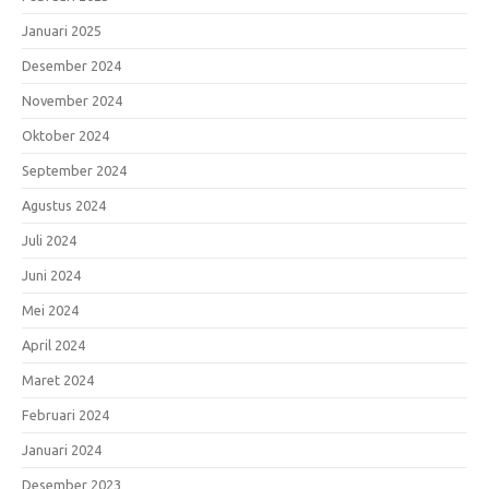
Januari 2025
Desember 2024
November 2024
Oktober 2024
September 2024
Agustus 2024
Juli 2024
Juni 2024
Mei 2024
April 2024
Maret 2024
Februari 2024
Januari 2024
Desember 2023