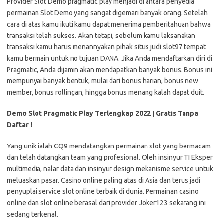
Provider Slot Demo pragmatic play menjadi di antara penyedia
permainan Slot Demo yang sangat digemari banyak orang. Setelah
cara di atas kamu ikuti kamu dapat menerima pemberitahuan bahwa
transaksi telah sukses. Akan tetapi, sebelum kamu laksanakan
transaksi kamu harus menannyakan pihak situs judi slot97 tempat
kamu bermain untuk no tujuan DANA. Jika Anda mendaftarkan diri di
Pragmatic, Anda dijamin akan mendapatkan banyak bonus. Bonus ini
mempunyai banyak bentuk, mulai dari bonus harian, bonus new
member, bonus rollingan, hingga bonus menang kalah dapat duit.
Demo Slot Pragmatic Play Terlengkap 2022 | Gratis Tanpa
Daftar !
Yang unik ialah CQ9 mendatangkan permainan slot yang bermacam
dan telah datangkan team yang profesional. Oleh insinyur TI Eksper
multimedia, nalar data dan insinyur design mekanisme service untuk
meluaskan pasar. Casino online paling atas di Asia dan terus jadi
penyuplai service slot online terbaik di dunia. Permainan casino
online dan slot online berasal dari provider Joker123 sekarang ini
sedang terkenal.