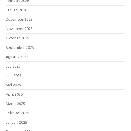
Februari 2026
Januari 2026
Desember 2025
November 2025
Oktober 2025
September 2025
Agustus 2025
Juli 2025
Juni 2025
Mei 2025
April 2025
Maret 2025
Februari 2025
Januari 2025