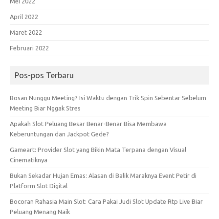
Mei 2022
April 2022
Maret 2022
Februari 2022
Pos-pos Terbaru
Bosan Nunggu Meeting? Isi Waktu dengan Trik Spin Sebentar Sebelum
Meeting Biar Nggak Stres
Apakah Slot Peluang Besar Benar-Benar Bisa Membawa
Keberuntungan dan Jackpot Gede?
Gameart: Provider Slot yang Bikin Mata Terpana dengan Visual
Cinematiknya
Bukan Sekadar Hujan Emas: Alasan di Balik Maraknya Event Petir di
Platform Slot Digital
Bocoran Rahasia Main Slot: Cara Pakai Judi Slot Update Rtp Live Biar
Peluang Menang Naik