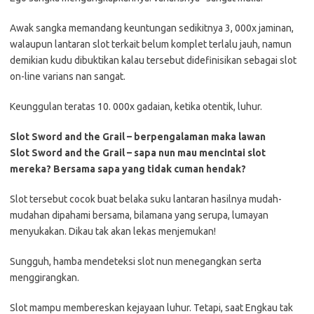
Awak sangka memandang keuntungan sedikitnya 3, 000x jaminan,
walaupun lantaran slot terkait belum komplet terlalu jauh, namun
demikian kudu dibuktikan kalau tersebut didefinisikan sebagai slot
on-line varians nan sangat.
Keunggulan teratas 10. 000x gadaian, ketika otentik, luhur.
Slot Sword and the Grail – berpengalaman maka lawan
Slot Sword and the Grail – sapa nun mau mencintai slot
mereka? Bersama sapa yang tidak cuman hendak?
Slot tersebut cocok buat belaka suku lantaran hasilnya mudah-
mudahan dipahami bersama, bilamana yang serupa, lumayan
menyukakan. Dikau tak akan lekas menjemukan!
Sungguh, hamba mendeteksi slot nun menegangkan serta
menggirangkan.
Slot mampu membereskan kejayaan luhur. Tetapi, saat Engkau tak