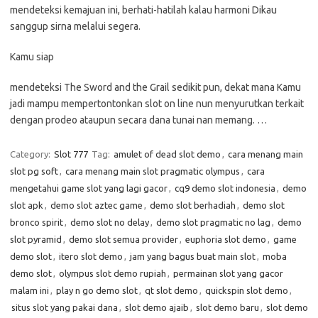
mendeteksi kemajuan ini, berhati-hatilah kalau harmoni Dikau
sanggup sirna melalui segera.
Kamu siap
mendeteksi The Sword and the Grail sedikit pun, dekat mana Kamu
jadi mampu mempertontonkan slot on line nun menyurutkan terkait
dengan prodeo ataupun secara dana tunai nan memang. …
Category:
Slot 777
Tag:
amulet of dead slot demo
,
cara menang main
slot pg soft
,
cara menang main slot pragmatic olympus
,
cara
mengetahui game slot yang lagi gacor
,
cq9 demo slot indonesia
,
demo
slot apk
,
demo slot aztec game
,
demo slot berhadiah
,
demo slot
bronco spirit
,
demo slot no delay
,
demo slot pragmatic no lag
,
demo
slot pyramid
,
demo slot semua provider
,
euphoria slot demo
,
game
demo slot
,
itero slot demo
,
jam yang bagus buat main slot
,
moba
demo slot
,
olympus slot demo rupiah
,
permainan slot yang gacor
malam ini
,
play n go demo slot
,
qt slot demo
,
quickspin slot demo
,
situs slot yang pakai dana
,
slot demo ajaib
,
slot demo baru
,
slot demo