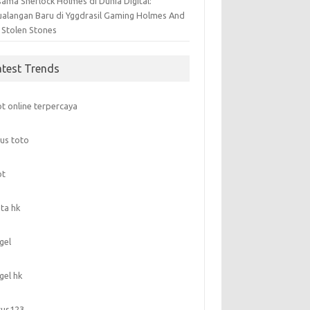
sama Sherlock Holmes di Dunia Digital:
ualangan Baru di Yggdrasil Gaming Holmes And
 Stolen Stones
atest Trends
ot online terpercaya
tus toto
ot
ta hk
gel
gel hk
tus123