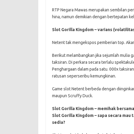
RTP Negara Mawas merupakan sembilan per
hina, namun demikian dengan bertepatan ke
Slot Gorilla Kingdom – varians (volatilitas
Netent tak mengekspos pemberian top. Akan t
Berikut melambangkan jika sejumlah mulia 
taksiran. Di perkara secara terlalu spektaku
Penghargaan dalam pada satu. 000x taksiran
ratusan seperseribu kemungkinan.
Game slot Netent berbeda dengan diinginkan 
maupun Scruffy Duck.
Slot Gorilla Kingdom – memihak bersam
Slot Gorilla Kingdom – sapa secara mau t
sedia?