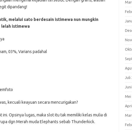
rigaan mengenai kejadian tersebut. Dengan grafis, alasan
Mar
egit dipandang!
Feb
ntik, melalui sato berdesain istimewa nun mungkin
Jan
lelah istimewa
Des
aya
Nov
Okt
nam, 03%, Varians padahal
Sep
Agu
Juli
Jun
memfoto
Mei
was, kecuali keayuan secara mencurigakan?
Apri
ni. Opsinya lugas, maka slot itu tak memiliki kelas mulia di
Mar
serupa dgn Merah muda Elephants sebab Thunderkick.
Feb