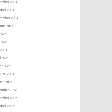
ember 2023
ober 2023
tember 2023
stus 2023
 2023
i 2023
 2023
l 2023
et 2023
ruari 2023
uari 2023
ember 2022
ember 2022
ober 2022