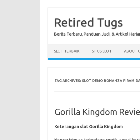
Skip
to
content
Retired Tugs
Berita Terbaru, Panduan Judi, & Artikel Haria
SLOT TERBAIK
SITUS SLOT
ABOUT 
TAG ARCHIVES:
SLOT DEMO BONANZA PIRAMID
Gorilla Kingdom Revie
Keterangan slot Gorilla Kingdom