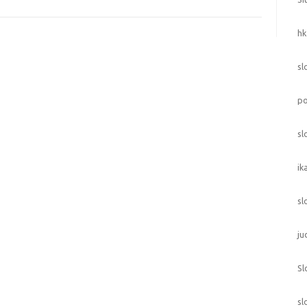
hk
sl
p
sl
ik
sl
ju
Sl
sl