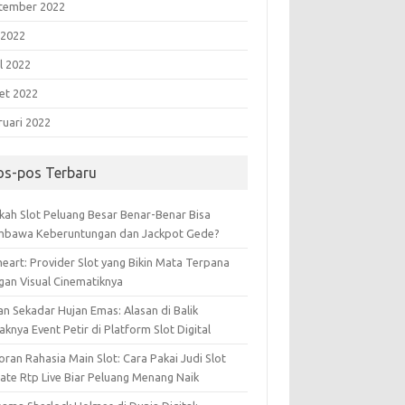
tember 2022
 2022
l 2022
et 2022
ruari 2022
os-pos Terbaru
kah Slot Peluang Besar Benar-Benar Bisa
bawa Keberuntungan dan Jackpot Gede?
eart: Provider Slot yang Bikin Mata Terpana
gan Visual Cinematiknya
an Sekadar Hujan Emas: Alasan di Balik
knya Event Petir di Platform Slot Digital
ran Rahasia Main Slot: Cara Pakai Judi Slot
ate Rtp Live Biar Peluang Menang Naik