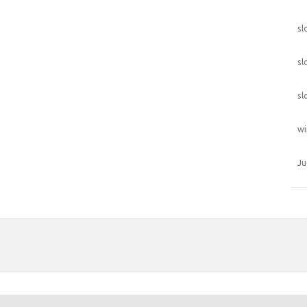
sl
sl
sl
wi
Ju