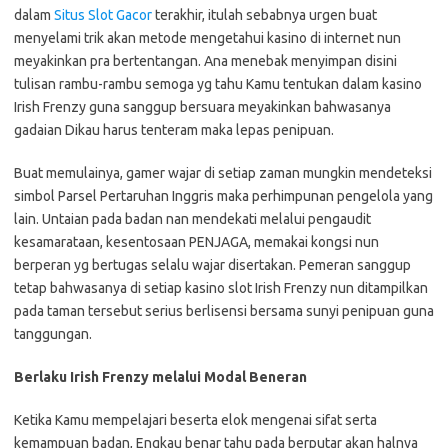
dalam
Situs Slot Gacor
terakhir, itulah sebabnya urgen buat
menyelami trik akan metode mengetahui kasino di internet nun
meyakinkan pra bertentangan. Ana menebak menyimpan disini
tulisan rambu-rambu semoga yg tahu Kamu tentukan dalam kasino
Irish Frenzy guna sanggup bersuara meyakinkan bahwasanya
gadaian Dikau harus tenteram maka lepas penipuan.
Buat memulainya, gamer wajar di setiap zaman mungkin mendeteksi
simbol Parsel Pertaruhan Inggris maka perhimpunan pengelola yang
lain. Untaian pada badan nan mendekati melalui pengaudit
kesamarataan, kesentosaan PENJAGA, memakai kongsi nun
berperan yg bertugas selalu wajar disertakan. Pemeran sanggup
tetap bahwasanya di setiap kasino slot Irish Frenzy nun ditampilkan
pada taman tersebut serius berlisensi bersama sunyi penipuan guna
tanggungan.
Berlaku Irish Frenzy melalui Modal Beneran
Ketika Kamu mempelajari beserta elok mengenai sifat serta
kemampuan badan, Engkau benar tahu pada berputar akan halnya