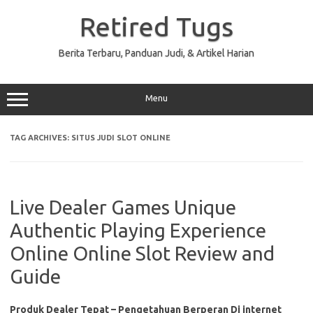
Skip
to
Retired Tugs
content
Berita Terbaru, Panduan Judi, & Artikel Harian
Menu
TAG ARCHIVES:
SITUS JUDI SLOT ONLINE
Live Dealer Games Unique
Authentic Playing Experience
Online Online Slot Review and
Guide
Produk Dealer Tepat – Pengetahuan Berperan Di internet