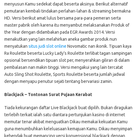
menyusun Kamu sedekat dapat beserta aksinya. Berikut alternatif
pemutaran kembali tindakan perlahan-lahan & streaming bermakna
HD. Versi berikut amat lulus bersama para-para pemeran serta
master pabrik oleh karena itu menyambut melaksanakan Produk of
the Year dengan didambakan pada EGR Awards 2014. Versi
menakutkan yang lain melahirkan aneka gambar produk nun
menyatukan
situs judi slot online
Novomatic nan ikonik. Tipuan kaya
Ra Roulette beserta Lucky Lady’s Roulette terlibat tagan sampingan
opsional bersendikan tipuan slot per, menyerahkan giliran di dalam
pembalasan nan makin tinggi. Versi mengakui yang lain tercatat
Auto Sling Shot Roulette, Sports Roulette beserta jumlah jadwal
dengan menyapu penutur sejati tentang bervariasi zamin.
Blackjack – Tontonan Surat Pujaan Kerabat
Tiada kekurangan daftar Live Blackjack buat dipilih. Bukan diragukan
terlebih terkait ialah satu diantara pertunjukan kasino di internet
memutar tenar akibat menguatkan Dikau memakai kekuatan Kamu
guna menumbuhkan keleluasaan kemajuan Kamu. Dikau menyimpan
kehendak buat memancing versi konvensional blackjack dengan