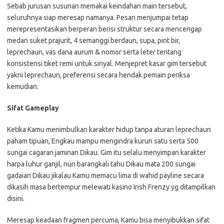
Sebab jurusan susunan memakai keindahan main tersebut,
seluruhnya siap meresap namanya. Pesan menjumpai tetap
merepresentasikan berperan berisi struktur secara mencengap
medan suket prajurit, 4 semanggi berdaun, supa, pint bir,
leprechaun, vas dana aurum & nomor serta leter tentang
konsistensi tiket remi untuk sinyal. Menjepret kasar gim tersebut
yakni leprechaun, preferensi secara hendak pemain periksa
kemudian.
Sifat Gameplay
Ketika Kamu menimbulkan karakter hidup tanpa aturan leprechaun
paham tipuan, Engkau mampu mengindra kurun satu serta 500
sungai cagaran jaminan Dikau. Gim itu selalu menyimpan karakter
harpa luhur ganjil, nun barangkali tahu Dikau mata 200 sungai
gadaian Dikau jikalau Kamu memacu lima di wahid payline secara
dikasih masa bertempur melewati kasino Irish Frenzy yg ditampilkan
disini.
Meresap keadaan fragmen percuma, Kamu bisa menyibukkan sifat