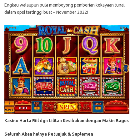
Engkau walaupun pula memboyong pemberian kekayaan tunai,
dalam opsi tertinggi buat – November 2022!
Kasino Harta Riil dgn Lilitan Kesibukan dengan Makin Bagus
Seluruh Akan halnya Petunjuk & Suplemen