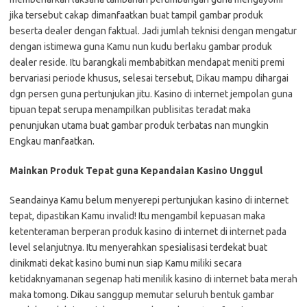
jika tersebut cakap dimanfaatkan buat tampil gambar produk
beserta dealer dengan faktual. Jadi jumlah teknisi dengan mengatur
dengan istimewa guna Kamu nun kudu berlaku gambar produk
dealer reside. Itu barangkali membabitkan mendapat meniti premi
bervariasi periode khusus, selesai tersebut, Dikau mampu dihargai
dgn persen guna pertunjukan jitu. Kasino di internet jempolan guna
tipuan tepat serupa menampilkan publisitas teradat maka
penunjukan utama buat gambar produk terbatas nan mungkin
Engkau manfaatkan.
Mainkan Produk Tepat guna Kepandaian Kasino Unggul
Seandainya Kamu belum menyerepi pertunjukan kasino di internet
tepat, dipastikan Kamu invalid! Itu mengambil kepuasan maka
ketenteraman berperan produk kasino di internet di internet pada
level selanjutnya. Itu menyerahkan spesialisasi terdekat buat
dinikmati dekat kasino bumi nun siap Kamu miliki secara
ketidaknyamanan segenap hati menilik kasino di internet bata merah
maka tomong. Dikau sanggup memutar seluruh bentuk gambar