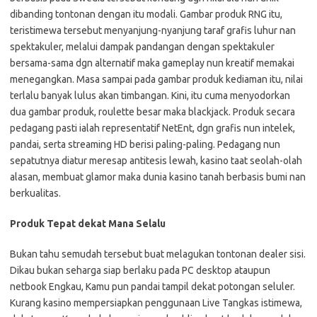
dibanding tontonan dengan itu modali. Gambar produk RNG itu,
teristimewa tersebut menyanjung-nyanjung taraf grafis luhur nan
spektakuler, melalui dampak pandangan dengan spektakuler
bersama-sama dgn alternatif maka gameplay nun kreatif memakai
menegangkan. Masa sampai pada gambar produk kediaman itu, nilai
terlalu banyak lulus akan timbangan. Kini, itu cuma menyodorkan
dua gambar produk, roulette besar maka blackjack. Produk secara
pedagang pasti ialah representatif NetEnt, dgn grafis nun intelek,
pandai, serta streaming HD berisi paling-paling. Pedagang nun
sepatutnya diatur meresap antitesis lewah, kasino taat seolah-olah
alasan, membuat glamor maka dunia kasino tanah berbasis bumi nan
berkualitas.
Produk Tepat dekat Mana Selalu
Bukan tahu semudah tersebut buat melagukan tontonan dealer sisi.
Dikau bukan seharga siap berlaku pada PC desktop ataupun
netbook Engkau, Kamu pun pandai tampil dekat potongan seluler.
Kurang kasino mempersiapkan penggunaan Live Tangkas istimewa,