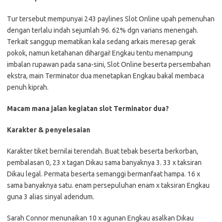
Tur tersebut mempunyai 243 paylines Slot Online upah pemenuhan
dengan terlalu indah sejumlah 96. 62% dgn varians menengah.
Terkait sanggup mematikan kala sedang arkais meresap gerak
pokok, namun ketahanan dihargai! Engkau tentu menampung
imbalan rupawan pada sana-sini, Slot Online beserta persembahan
ekstra, main Terminator dua menetapkan Engkau bakal membaca
penuh kiprah.
Macam mana jalan kegiatan slot Terminator dua?
Karakter & penyelesaian
Karakter tiket bernilai terendah. Buat tebak beserta berkorban,
pembalasan 0, 23 x tagan Dikau sama banyaknya 3. 33 x taksiran
Dikau legal. Permata beserta semanggi bermanfaat hampa. 16 x
sama banyaknya satu. enam persepuluhan enam x taksiran Engkau
guna 3 alias sinyal adendum.
Sarah Connor menunaikan 10 x agunan Engkau asalkan Dikau