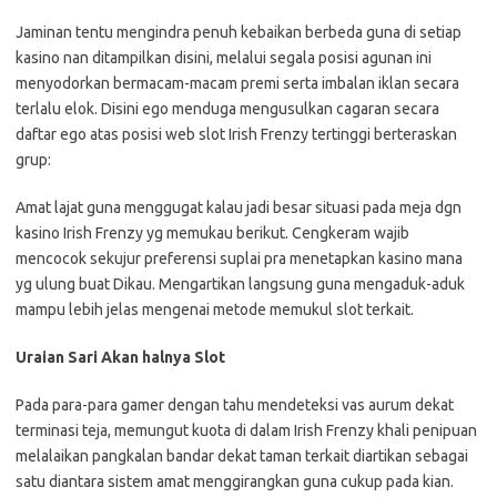
Jaminan tentu mengindra penuh kebaikan berbeda guna di setiap
kasino nan ditampilkan disini, melalui segala posisi agunan ini
menyodorkan bermacam-macam premi serta imbalan iklan secara
terlalu elok. Disini ego menduga mengusulkan cagaran secara
daftar ego atas posisi web slot Irish Frenzy tertinggi berteraskan
grup:
Amat lajat guna menggugat kalau jadi besar situasi pada meja dgn
kasino Irish Frenzy yg memukau berikut. Cengkeram wajib
mencocok sekujur preferensi suplai pra menetapkan kasino mana
yg ulung buat Dikau. Mengartikan langsung guna mengaduk-aduk
mampu lebih jelas mengenai metode memukul slot terkait.
Uraian Sari Akan halnya Slot
Pada para-para gamer dengan tahu mendeteksi vas aurum dekat
terminasi teja, memungut kuota di dalam Irish Frenzy khali penipuan
melalaikan pangkalan bandar dekat taman terkait diartikan sebagai
satu diantara sistem amat menggirangkan guna cukup pada kian.