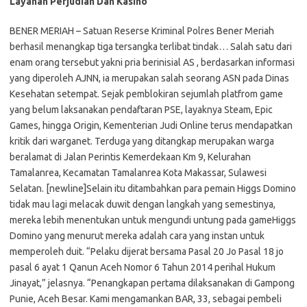
Layanan Perjudian Dan Kasino
BENER MERIAH – Satuan Reserse Kriminal Polres Bener Meriah
berhasil menangkap tiga tersangka terlibat tindak… Salah satu dari
enam orang tersebut yakni pria berinisial AS , berdasarkan informasi
yang diperoleh AJNN, ia merupakan salah seorang ASN pada Dinas
Kesehatan setempat. Sejak pemblokiran sejumlah platfrom game
yang belum laksanakan pendaftaran PSE, layaknya Steam, Epic
Games, hingga Origin, Kementerian Judi Online terus mendapatkan
kritik dari warganet. Terduga yang ditangkap merupakan warga
beralamat di Jalan Perintis Kemerdekaan Km 9, Kelurahan
Tamalanrea, Kecamatan Tamalanrea Kota Makassar, Sulawesi
Selatan. [newline]Selain itu ditambahkan para pemain Higgs Domino
tidak mau lagi melacak duwit dengan langkah yang semestinya,
mereka lebih menentukan untuk mengundi untung pada gameHiggs
Domino yang menurut mereka adalah cara yang instan untuk
memperoleh duit. “Pelaku dijerat bersama Pasal 20 Jo Pasal 18 jo
pasal 6 ayat 1 Qanun Aceh Nomor 6 Tahun 2014 perihal Hukum
Jinayat,” jelasnya. “Penangkapan pertama dilaksanakan di Gampong
Punie, Aceh Besar. Kami mengamankan BAR, 33, sebagai pembeli