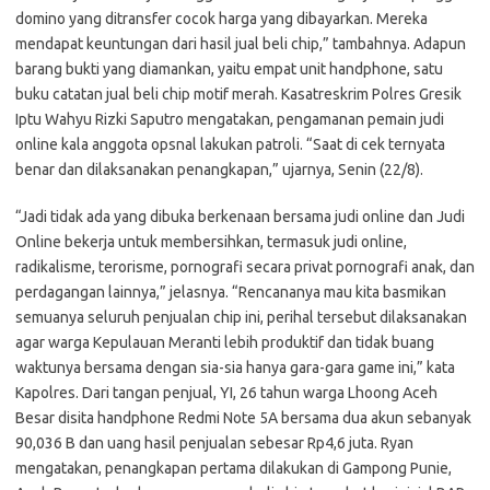
domino yang ditransfer cocok harga yang dibayarkan. Mereka
mendapat keuntungan dari hasil jual beli chip,” tambahnya. Adapun
barang bukti yang diamankan, yaitu empat unit handphone, satu
buku catatan jual beli chip motif merah. Kasatreskrim Polres Gresik
Iptu Wahyu Rizki Saputro mengatakan, pengamanan pemain judi
online kala anggota opsnal lakukan patroli. “Saat di cek ternyata
benar dan dilaksanakan penangkapan,” ujarnya, Senin (22/8).
“Jadi tidak ada yang dibuka berkenaan bersama judi online dan Judi
Online bekerja untuk membersihkan, termasuk judi online,
radikalisme, terorisme, pornografi secara privat pornografi anak, dan
perdagangan lainnya,” jelasnya. “Rencananya mau kita basmikan
semuanya seluruh penjualan chip ini, perihal tersebut dilaksanakan
agar warga Kepulauan Meranti lebih produktif dan tidak buang
waktunya bersama dengan sia-sia hanya gara-gara game ini,” kata
Kapolres. Dari tangan penjual, YI, 26 tahun warga Lhoong Aceh
Besar disita handphone Redmi Note 5A bersama dua akun sebanyak
90,036 B dan uang hasil penjualan sebesar Rp4,6 juta. Ryan
mengatakan, penangkapan pertama dilakukan di Gampong Punie,