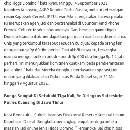
chipHiggs Domino,” kata Ryan, Minggu, 4 September 2022.
Kapolres Kuansing, AKBP Rendra Oktha Dinata, melalui keterangan
resmi Kapolsek Cerenti, IPTU Irwan Fikri mengatakan bahwa pelaku
PJ merupakan agen judi dan bertransaksi di Counter Hand Phone
Frengki Celuler. Modus operandinya, Gani bermain game Higgh
Domino Island untuk mendapatkan poin/coin atau biasa dikenal chip.
Chip yang terkumpul tersebut sesudah itu dijual kepada orang lain
dengan harga Rp 60 ribu per bit. Dari aktifitasnya itu, tersangka
mampu mengumpulkan pundi – pundi Rp 600 ribu hingga Rp 1,2 juta
perhari. “Ini menunjukkan komitmen kuat kami pada pemberantasan
judi online,” kata dia. Mereka diringkus berdasarkan operasi judi
online yang dilaksanakan Ditkrimsus Polda Sulsel sejak 21 Mei
hingga 19 Agustus 2022.
Bunga Sempat Di Setubuhi Tiga Kali, Re Diringkus Satreskrim
Polres Kuansing Di Jawa Timur
Kota Bengkulu – Subdit Jatanras Direktorat Reserse Kriminal Umum
Kepolisian Daerah Bengkulu menangkap empat terduga pelaku
masalah judi online jenis Higgs Domino. “Tersangka jual chip higgs