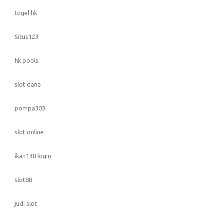
togel hk
Situs123
hk pools
slot dana
pompa303
slot online
ikan138 login
slot88
judi slot