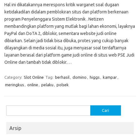
Hal ini dikatakannya merespons kritik warganet soal dugaan
ketidakadilan didalam pemblokiran situs dan platform berkenaan
program Penyelenggara Sistem Elektronik . Netizen
membandingkan platform yang mutlak bagi lahan ekonomi, layaknya
PayPal dan DoTA 2, diblokir, sementara website judi online
dibiarkan. Selain jadi tidak bisa dibuka, protes yang cukup banyak
dilayangkan di media sosial itu, juga menyasar soal terdaftarnya
layanan berasal dari platform game judi online di situs web PSE Judi
Online dan tambah tidak diblokir.…
Category:
Slot Online
Tag:
berhasil
,
domino
,
higgs
,
kampar
,
meringkus
,
online
,
pelaku
,
polsek
Cari
untuk:
Arsip