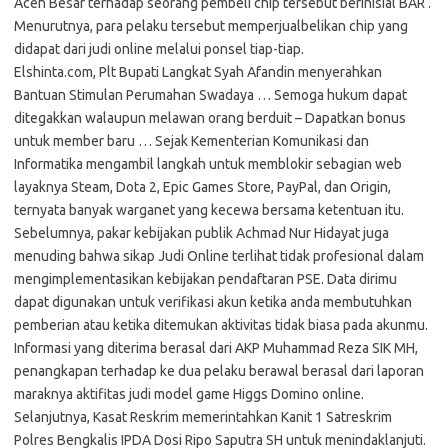
Aceh Besar terhadap seorang pembeli chip tersebut berinisial BAR .
Menurutnya, para pelaku tersebut memperjualbelikan chip yang
didapat dari judi online melalui ponsel tiap-tiap.
Elshinta.com, Plt Bupati Langkat Syah Afandin menyerahkan
Bantuan Stimulan Perumahan Swadaya … Semoga hukum dapat
ditegakkan walaupun melawan orang berduit – Dapatkan bonus
untuk member baru … Sejak Kementerian Komunikasi dan
Informatika mengambil langkah untuk memblokir sebagian web
layaknya Steam, Dota 2, Epic Games Store, PayPal, dan Origin,
ternyata banyak warganet yang kecewa bersama ketentuan itu.
Sebelumnya, pakar kebijakan publik Achmad Nur Hidayat juga
menuding bahwa sikap Judi Online terlihat tidak profesional dalam
mengimplementasikan kebijakan pendaftaran PSE. Data dirimu
dapat digunakan untuk verifikasi akun ketika anda membutuhkan
pemberian atau ketika ditemukan aktivitas tidak biasa pada akunmu.
Informasi yang diterima berasal dari AKP Muhammad Reza SIK MH,
penangkapan terhadap ke dua pelaku berawal berasal dari laporan
maraknya aktifitas judi model game Higgs Domino online.
Selanjutnya, Kasat Reskrim memerintahkan Kanit 1 Satreskrim
Polres Bengkalis IPDA Dosi Ripo Saputra SH untuk menindaklanjuti.