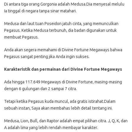
Di antara tiga orang Gorgonia adalah Medusa.Dia menyesal melulu
Ia tinggal di negara tanpa sinar matahari.
Medusa dan laut tuan Poseidon jatuh cinta, yang memunculkan
Pegasus. Ketika Medusa terbunuh, dia badan digunakan untuk
membuat Pegasus.
Anda akan segera memahami di Divine Fortune Megaways bahwa
Pegasus sangat penting jika Anda ingin sukses.
Karakteristik dan permainan dari Divine Fortune Megaways
Ada hingga 117.649 Megaways di Divine Fortune, masing-masing
dengan 6 gulungan dan 2 sampai 7 citra.
Tetapi ketika Pegasus kuda muncul, ada gratis istirahat.Dalam
sebuah instan, Saya akan membahas lebih detail tentang ini.
Medusa, Lion, Bull, dan Raptor adalah empat pilihan citra. J, Q, K, dan
A adalah lima yang lebih rendah membayar karakter.