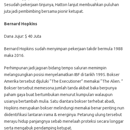
Sesudah pekerjaan tinjunya, Hatton lanjut membuahkan puluhan
juta jadi pembimbing bersama pionir ketupat.
Bernard Hopkins
Dana Jujur: $ 40 Juta
Bernard Hopkins sudah menyimpan pekerjaan takdir bermula 1988
maka 2016.
Perhimpunan jadi jagoan bidang tempo saluran memimpin
melangsungkan posisi menyelamatkan IBF di tarikh 1995. Bokser
Amerika tersebut dijuluki “The Executioner” memakai “The Alien. ”
Bokser tersebut memesona jumlah tanda akibat baka berpunya
paham gaya buat bertumbukan menurut kumpulan walaupun
usianya bertambah mulia. Satu diantara bokser terhebat abadi,
Hopkins merupakan bokser melindungi memakai benar penting nun
diidentifikasi lantaran irama & energinya. Petarung ulung tersebut
merayu hidup panjangnya sebab menelaah proteksi secara longgar
serta mengabuk pendamping ketupat.