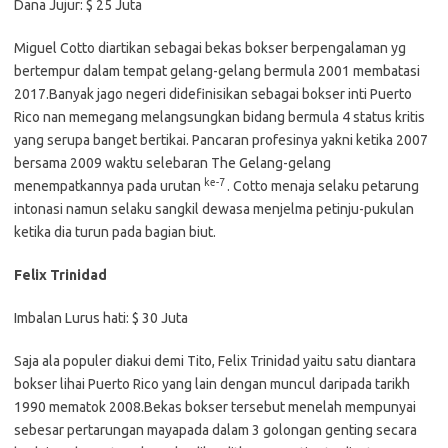
Dana Jujur: $ 25 Juta
Miguel Cotto diartikan sebagai bekas bokser berpengalaman yg
bertempur dalam tempat gelang-gelang bermula 2001 membatasi
2017.Banyak jago negeri didefinisikan sebagai bokser inti Puerto
Rico nan memegang melangsungkan bidang bermula 4 status kritis
yang serupa banget bertikai. Pancaran profesinya yakni ketika 2007
bersama 2009 waktu selebaran The Gelang-gelang
ke-7
menempatkannya pada urutan
. Cotto menaja selaku petarung
intonasi namun selaku sangkil dewasa menjelma petinju-pukulan
ketika dia turun pada bagian biut.
Felix Trinidad
Imbalan Lurus hati: $ 30 Juta
Saja ala populer diakui demi Tito, Felix Trinidad yaitu satu diantara
bokser lihai Puerto Rico yang lain dengan muncul daripada tarikh
1990 mematok 2008.Bekas bokser tersebut menelah mempunyai
sebesar pertarungan mayapada dalam 3 golongan genting secara