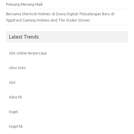
Peluang Menang Naik
Bersama Sherlock Holmes di Dunia Digital: Petualangan Baru di
Yggdrasil Gaming Holmes And The Stolen Stones
Latest Trends
slot online terpercaya
situs toto
slot
data hk
togel
togel hk