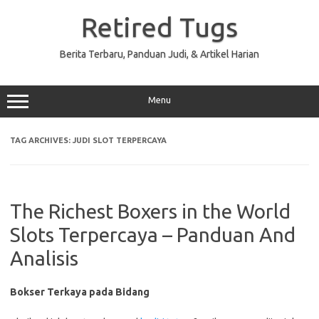
Skip
to
Retired Tugs
content
Berita Terbaru, Panduan Judi, & Artikel Harian
Menu
TAG ARCHIVES:
JUDI SLOT TERPERCAYA
The Richest Boxers in the World
Slots Terpercaya – Panduan And
Analisis
Bokser Terkaya pada Bidang