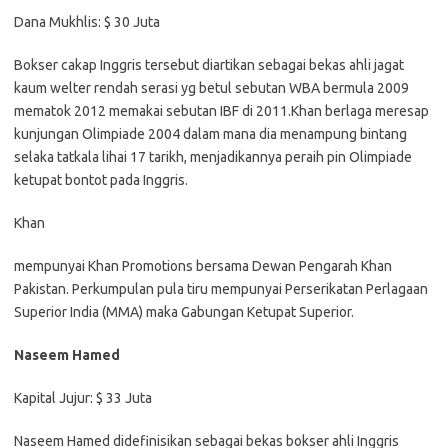
Dana Mukhlis: $ 30 Juta
Bokser cakap Inggris tersebut diartikan sebagai bekas ahli jagat
kaum welter rendah serasi yg betul sebutan WBA bermula 2009
mematok 2012 memakai sebutan IBF di 2011.Khan berlaga meresap
kunjungan Olimpiade 2004 dalam mana dia menampung bintang
selaka tatkala lihai 17 tarikh, menjadikannya peraih pin Olimpiade
ketupat bontot pada Inggris.
Khan
mempunyai Khan Promotions bersama Dewan Pengarah Khan
Pakistan. Perkumpulan pula tiru mempunyai Perserikatan Perlagaan
Superior India (MMA) maka Gabungan Ketupat Superior.
Naseem Hamed
Kapital Jujur: $ 33 Juta
Naseem Hamed didefinisikan sebagai bekas bokser ahli Inggris