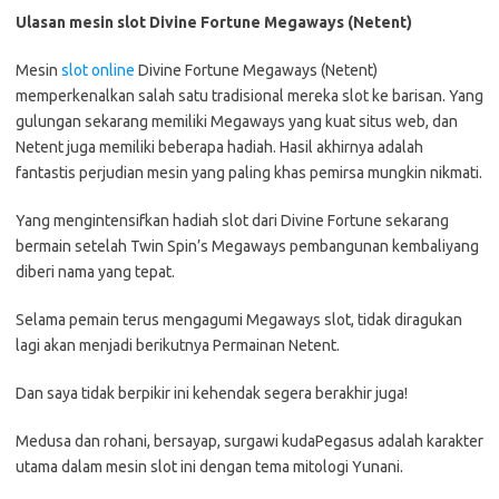
Ulasan mesin slot Divine Fortune Megaways (Netent)
Mesin
slot online
Divine Fortune Megaways (Netent)
memperkenalkan salah satu tradisional mereka slot ke barisan. Yang
gulungan sekarang memiliki Megaways yang kuat situs web, dan
Netent juga memiliki beberapa hadiah. Hasil akhirnya adalah
fantastis perjudian mesin yang paling khas pemirsa mungkin nikmati.
Yang mengintensifkan hadiah slot dari Divine Fortune sekarang
bermain setelah Twin Spin’s Megaways pembangunan kembaliyang
diberi nama yang tepat.
Selama pemain terus mengagumi Megaways slot, tidak diragukan
lagi akan menjadi berikutnya Permainan Netent.
Dan saya tidak berpikir ini kehendak segera berakhir juga!
Medusa dan rohani, bersayap, surgawi kudaPegasus adalah karakter
utama dalam mesin slot ini dengan tema mitologi Yunani.