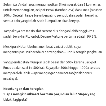
Selain itu, Anda harus mengumpulkan 5 koin perak dan 5 koin emas
untuk memenangkan jackpot Perak (taruhan 25x) dan Emas (taruhan
500x). Setelah tanpa biaya berpaling pengobatan sudah berakhir,
semua koin yang telah Anda kumpulkan akan lenyap.
Tampaknya era mesin slot Netent rilis dengan lebih tinggi Rtps
sudah berakhir.Rtp untuk Devine Fortune pertama adalah 96,5%.
Meskipun Netent belum membuat variasi publik, saya
mengantisipasi itu berada di pertengahan – untuk tengah jangkauan.
Yang pendapatan mungkin lebih besar dari 500x karena Jackpot
Emas adalah saat ini 500 kali. Saya pikir 500x hingga 1.000x teratas
memperoleh lebih wajar mengingat pementasan(tidak bonus,
misalnya).
Keuntungan dan kerugian
Siapa mungkin nikmati bermain perjudian lalu? Siapa yang
tidak, lagipula?