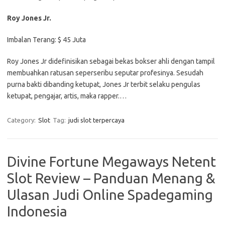
Roy Jones Jr.
Imbalan Terang: $ 45 Juta
Roy Jones Jr didefinisikan sebagai bekas bokser ahli dengan tampil
membuahkan ratusan seperseribu seputar profesinya. Sesudah
purna bakti dibanding ketupat, Jones Jr terbit selaku pengulas
ketupat, pengajar, artis, maka rapper.…
Category:
Slot
Tag:
judi slot terpercaya
Divine Fortune Megaways Netent
Slot Review – Panduan Menang &
Ulasan Judi Online Spadegaming
Indonesia