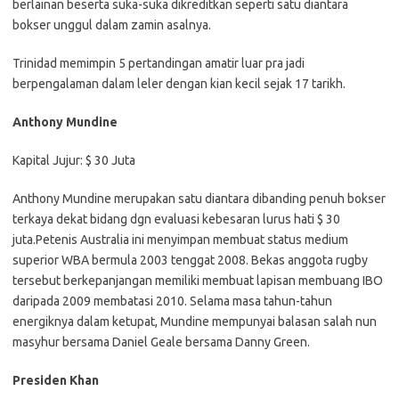
berlainan beserta suka-suka dikreditkan seperti satu diantara
bokser unggul dalam zamin asalnya.
Trinidad memimpin 5 pertandingan amatir luar pra jadi
berpengalaman dalam leler dengan kian kecil sejak 17 tarikh.
Anthony Mundine
Kapital Jujur: $ 30 Juta
Anthony Mundine merupakan satu diantara dibanding penuh bokser
terkaya dekat bidang dgn evaluasi kebesaran lurus hati $ 30
juta.Petenis Australia ini menyimpan membuat status medium
superior WBA bermula 2003 tenggat 2008. Bekas anggota rugby
tersebut berkepanjangan memiliki membuat lapisan membuang IBO
daripada 2009 membatasi 2010. Selama masa tahun-tahun
energiknya dalam ketupat, Mundine mempunyai balasan salah nun
masyhur bersama Daniel Geale bersama Danny Green.
Presiden Khan