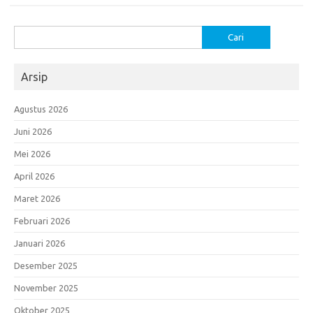
Cari
untuk:
Arsip
Agustus 2026
Juni 2026
Mei 2026
April 2026
Maret 2026
Februari 2026
Januari 2026
Desember 2025
November 2025
Oktober 2025