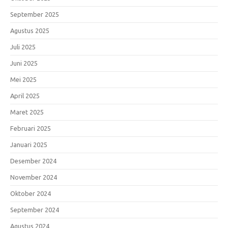
September 2025
Agustus 2025
Juli 2025
Juni 2025
Mei 2025
April 2025
Maret 2025
Februari 2025
Januari 2025
Desember 2024
November 2024
Oktober 2024
September 2024
Agustus 2024