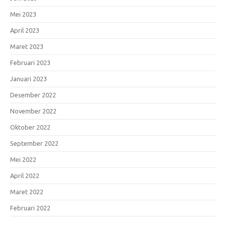
Mei 2023
April 2023
Maret 2023
Februari 2023
Januari 2023
Desember 2022
November 2022
Oktober 2022
September 2022
Mei 2022
April 2022
Maret 2022
Februari 2022