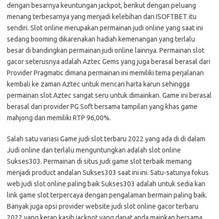
dengan besarnya keuntungan jackpot, berikut dengan peluang
menang terbesarnya yang menjadi kelebihan dari ISOFTBET itu
sendiri. Slot online merupakan permainan judi online yang saat ini
sedang booming dikarenakan hadiah kemenangan yang terlalu
besar di bandingkan permainan judi online lainnya. Permainan slot
gacor seterusnya adalah Aztec Gems yang juga berasal berasal dari
Provider Pragmatic dimana permainan ini memiliki tema perjalanan
kembali ke zaman Aztec untuk mencari harta karun sehingga
permainan slot Aztec sangat seru untuk dimainkan. Game ini berasal
berasal dari provider PG Soft bersama tampilan yang khas game
mahjong dan memiliki RTP 96,00%.
Salah satu variasi Game judi slot terbaru 2022 yang ada di di dalam
Judi online dan terlalu menguntungkan adalah slot online
Sukses303. Permainan di situs judi game slot terbaik memang
menjadi product andalan Sukses303 saat ini ini. Satu-satunya fokus
web judi slot online paling baik Sukses303 adalah untuk sedia kan
link game slot terpercaya dengan pengalaman bermain paling baik.
Banyak juga opsi provider website judi slot online gacor terbaru
2022 yang kerap kasih jackpot yang dapat anda mainkan bersama