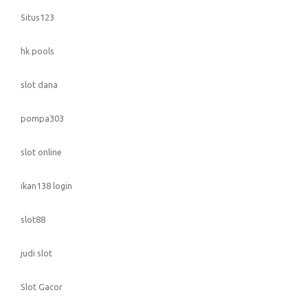
Situs123
hk pools
slot dana
pompa303
slot online
ikan138 login
slot88
judi slot
Slot Gacor