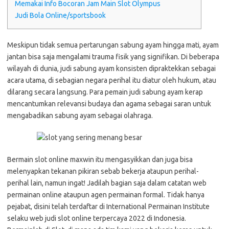
Memakai Info Bocoran Jam Main Slot Olympus
Judi Bola Online/sportsbook
Meskipun tidak semua pertarungan sabung ayam hingga mati, ayam
jantan bisa saja mengalami trauma fisik yang signifikan. Di beberapa
wilayah di dunia, judi sabung ayam konsisten dipraktekkan sebagai
acara utama, di sebagian negara perihal itu diatur oleh hukum, atau
dilarang secara langsung. Para pemain judi sabung ayam kerap
mencantumkan relevansi budaya dan agama sebagai saran untuk
mengabadikan sabung ayam sebagai olahraga.
Bermain slot online maxwin itu mengasyikkan dan juga bisa
melenyapkan tekanan pikiran sebab bekerja ataupun perihal-
perihal lain, namun ingat! Jadilah bagian saja dalam catatan web
permainan online ataupun agen permainan formal. Tidak hanya
pejabat, disini telah terdaftar di International Permainan Institute
selaku web judi slot online terpercaya 2022 di Indonesia.