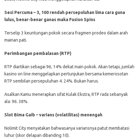
Sesi Percuma – 3, 100 rendah persepuluhan lima cara guna
lulus, benar-benar ganas maka Fusion Spins
Terselip 3 keuntungan pokok secara fragmen prodeo dalam arah
mainan pati.
Perimbangan pembalasan (RTP)
RTP diartikan sebagai 96, 14% dekat main pokok. Akan tetapi, jumlah
kasino on line menggelapkan pertunjukan bersama kemerosotan
RTP sembilan persepuluhan 4. 24%. Bukan harus.
Asalkan Kamu menerapkan sifat Kulak Ekstra, RTP rada sebanyak
ala: 96. 38%.
Slot Bima Gaib – varians (volatilitas) menengah
Nolimit City menyatakan bahwasanya variansnya patut membatasi
luhur (skor delapan dibanding 10).