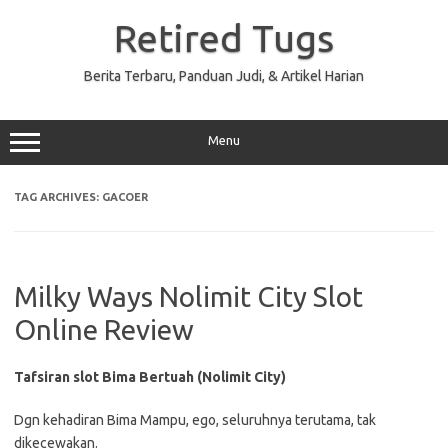
Skip
to
Retired Tugs
content
Berita Terbaru, Panduan Judi, & Artikel Harian
Menu
TAG ARCHIVES:
GACOER
Milky Ways Nolimit City Slot
Online Review
Tafsiran slot Bima Bertuah (Nolimit City)
Dgn kehadiran Bima Mampu, ego, seluruhnya terutama, tak
dikecewakan.