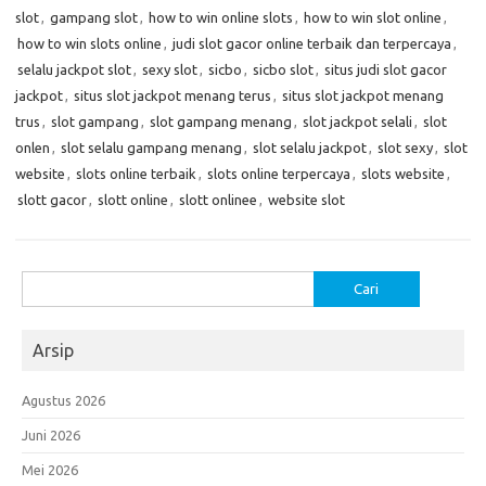
slot
,
gampang slot
,
how to win online slots
,
how to win slot online
,
how to win slots online
,
judi slot gacor online terbaik dan terpercaya
,
selalu jackpot slot
,
sexy slot
,
sicbo
,
sicbo slot
,
situs judi slot gacor
jackpot
,
situs slot jackpot menang terus
,
situs slot jackpot menang
trus
,
slot gampang
,
slot gampang menang
,
slot jackpot selali
,
slot
onlen
,
slot selalu gampang menang
,
slot selalu jackpot
,
slot sexy
,
slot
website
,
slots online terbaik
,
slots online terpercaya
,
slots website
,
slott gacor
,
slott online
,
slott onlinee
,
website slot
Cari
untuk:
Arsip
Agustus 2026
Juni 2026
Mei 2026