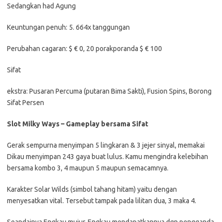
Sedangkan had Agung
Keuntungan penuh: 5. 664x tanggungan
Perubahan cagaran: $ € 0, 20 porakporanda $ € 100
Sifat
ekstra: Pusaran Percuma (putaran Bima Sakti), Fusion Spins, Borong
Sifat Persen
Slot Milky Ways – Gameplay bersama Sifat
Gerak sempurna menyimpan 5 lingkaran & 3 jejer sinyal, memakai
Dikau menyimpan 243 gaya buat lulus. Kamu mengindra kelebihan
bersama kombo 3, 4 maupun 5 maupun semacamnya.
Karakter Solar Wilds (simbol tahang hitam) yaitu dengan
menyesatkan vital. Tersebut tampak pada lilitan dua, 3 maka 4.