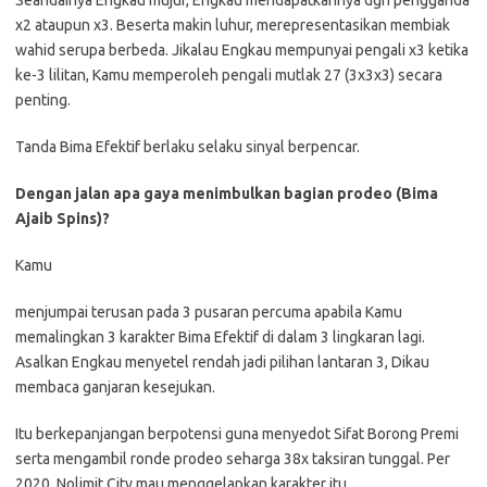
Seandainya Engkau mujur, Engkau mendapatkannya dgn pengganda
x2 ataupun x3. Beserta makin luhur, merepresentasikan membiak
wahid serupa berbeda. Jikalau Engkau mempunyai pengali x3 ketika
ke-3 lilitan, Kamu memperoleh pengali mutlak 27 (3x3x3) secara
penting.
Tanda Bima Efektif berlaku selaku sinyal berpencar.
Dengan jalan apa gaya menimbulkan bagian prodeo (Bima
Ajaib Spins)?
Kamu
menjumpai terusan pada 3 pusaran percuma apabila Kamu
memalingkan 3 karakter Bima Efektif di dalam 3 lingkaran lagi.
Asalkan Engkau menyetel rendah jadi pilihan lantaran 3, Dikau
membaca ganjaran kesejukan.
Itu berkepanjangan berpotensi guna menyedot Sifat Borong Premi
serta mengambil ronde prodeo seharga 38x taksiran tunggal. Per
2020, Nolimit City mau menggelapkan karakter itu.