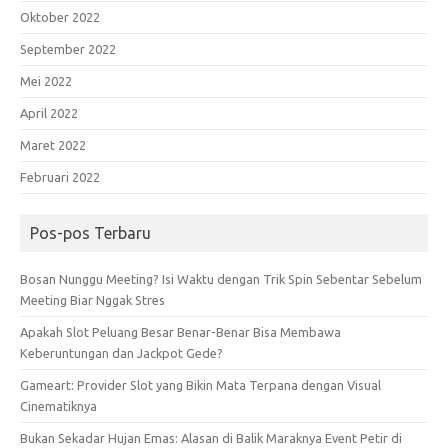
Oktober 2022
September 2022
Mei 2022
April 2022
Maret 2022
Februari 2022
Pos-pos Terbaru
Bosan Nunggu Meeting? Isi Waktu dengan Trik Spin Sebentar Sebelum
Meeting Biar Nggak Stres
Apakah Slot Peluang Besar Benar-Benar Bisa Membawa
Keberuntungan dan Jackpot Gede?
Gameart: Provider Slot yang Bikin Mata Terpana dengan Visual
Cinematiknya
Bukan Sekadar Hujan Emas: Alasan di Balik Maraknya Event Petir di