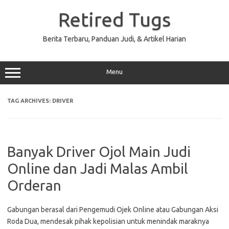
Skip
to
Retired Tugs
content
Berita Terbaru, Panduan Judi, & Artikel Harian
Menu
TAG ARCHIVES:
DRIVER
Banyak Driver Ojol Main Judi
Online dan Jadi Malas Ambil
Orderan
Gabungan berasal dari Pengemudi Ojek Online atau Gabungan Aksi
Roda Dua, mendesak pihak kepolisian untuk menindak maraknya