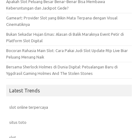
Apakah Slot Peluang Besar Benar-Benar Bisa Membawa
Keberuntungan dan Jackpot Gede?
Gameart: Provider Slot yang Bikin Mata Terpana dengan Visual
Cinematiknya
Bukan Sekadar Hujan Emas: Alasan di Balik Maraknya Event Petir di
Platform Slot Digital
Bocoran Rahasia Main Slot: Cara Pakai Judi Slot Update Rtp Live Biar
Peluang Menang Naik
Bersama Sherlock Holmes di Dunia Digital: Petualangan Baru di
Yggdrasil Gaming Holmes And The Stolen Stones
Latest Trends
slot online terpercaya
situs toto
slot