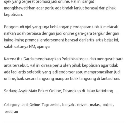
ojek yang terjerat promosi judi online. Hal ini sangat
mengkhawatirkan agar perlu ada tindak lanjut berasal dari pihak
kepolisian.
Pengemudi ojol yang juga kehilangan pendapatan untuk melacak
nafkah udah terbiasa dengan judi online gara-gara tergiur dengan
iming-iming promosi endorsement berasal dari artis-artis bejat ini,
salah satunya NM, ujarnya.
Karena itu, Garda mengharapkan Polri bisa tegas dan mengusut para
artis tersebut. Hal ini dirasa perlu oleh pihak kepolisian agar tidak
ada lagi artis selebriti yang jadi endorser atau mempromosikan judi
online, baik secara langsung maupun tidak langsung di lantas hari.
Sedang Asyik Main Poker Online, Ditangkap di Jalan Ketintang…
Category:
Judi Online
Tag:
ambil
,
banyak
,
driver
,
malas
,
online
,
orderan