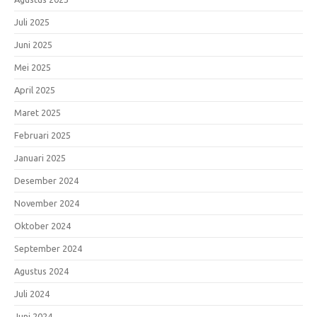
Juli 2025
Juni 2025
Mei 2025
April 2025
Maret 2025
Februari 2025
Januari 2025
Desember 2024
November 2024
Oktober 2024
September 2024
Agustus 2024
Juli 2024
Juni 2024