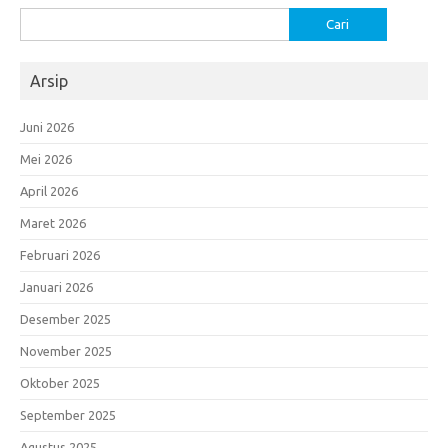
Cari
untuk:
Arsip
Juni 2026
Mei 2026
April 2026
Maret 2026
Februari 2026
Januari 2026
Desember 2025
November 2025
Oktober 2025
September 2025
Agustus 2025