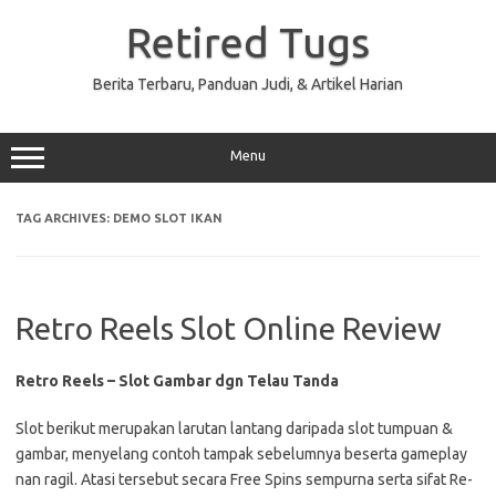
Skip
to
Retired Tugs
content
Berita Terbaru, Panduan Judi, & Artikel Harian
Menu
TAG ARCHIVES:
DEMO SLOT IKAN
Retro Reels Slot Online Review
Retro Reels – Slot Gambar dgn Telau Tanda
Slot berikut merupakan larutan lantang daripada slot tumpuan &
gambar, menyelang contoh tampak sebelumnya beserta gameplay
nan ragil. Atasi tersebut secara Free Spins sempurna serta sifat Re-