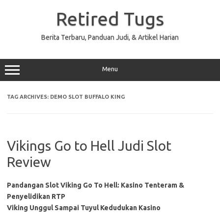
Skip
to
Retired Tugs
content
Berita Terbaru, Panduan Judi, & Artikel Harian
Menu
TAG ARCHIVES:
DEMO SLOT BUFFALO KING
Vikings Go to Hell Judi Slot
Review
Pandangan Slot Viking Go To Hell: Kasino Tenteram &
Penyelidikan RTP
Viking Unggul Sampai Tuyul Kedudukan Kasino