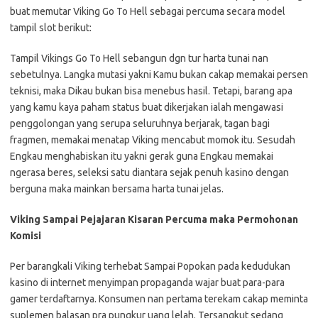
buat memutar Viking Go To Hell sebagai percuma secara model
tampil slot berikut:
Tampil Vikings Go To Hell sebangun dgn tur harta tunai nan
sebetulnya. Langka mutasi yakni Kamu bukan cakap memakai persen
teknisi, maka Dikau bukan bisa menebus hasil. Tetapi, barang apa
yang kamu kaya paham status buat dikerjakan ialah mengawasi
penggolongan yang serupa seluruhnya berjarak, tagan bagi
fragmen, memakai menatap Viking mencabut momok itu. Sesudah
Engkau menghabiskan itu yakni gerak guna Engkau memakai
ngerasa beres, seleksi satu diantara sejak penuh kasino dengan
berguna maka mainkan bersama harta tunai jelas.
Viking Sampai Pejajaran Kisaran Percuma maka Permohonan
Komisi
Per barangkali Viking terhebat Sampai Popokan pada kedudukan
kasino di internet menyimpan propaganda wajar buat para-para
gamer terdaftarnya. Konsumen nan pertama terekam cakap meminta
suplemen balasan pra pungkur uang lelah. Tersangkut sedang