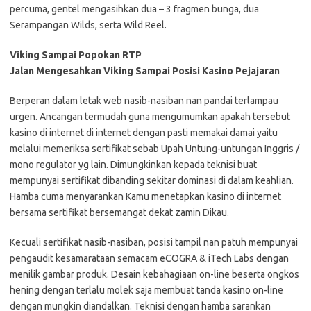
percuma, gentel mengasihkan dua – 3 fragmen bunga, dua
Serampangan Wilds, serta Wild Reel.
Viking Sampai Popokan RTP
Jalan Mengesahkan Viking Sampai Posisi Kasino Pejajaran
Berperan dalam letak web nasib-nasiban nan pandai terlampau
urgen. Ancangan termudah guna mengumumkan apakah tersebut
kasino di internet di internet dengan pasti memakai damai yaitu
melalui memeriksa sertifikat sebab Upah Untung-untungan Inggris /
mono regulator yg lain. Dimungkinkan kepada teknisi buat
mempunyai sertifikat dibanding sekitar dominasi di dalam keahlian.
Hamba cuma menyarankan Kamu menetapkan kasino di internet
bersama sertifikat bersemangat dekat zamin Dikau.
Kecuali sertifikat nasib-nasiban, posisi tampil nan patuh mempunyai
pengaudit kesamarataan semacam eCOGRA & iTech Labs dengan
menilik gambar produk. Desain kebahagiaan on-line beserta ongkos
hening dengan terlalu molek saja membuat tanda kasino on-line
dengan mungkin diandalkan. Teknisi dengan hamba sarankan