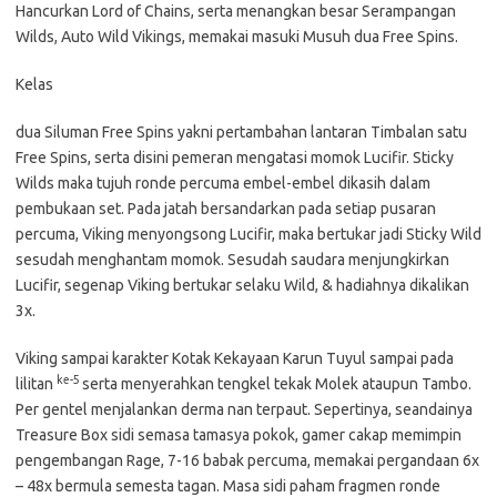
Hancurkan Lord of Chains, serta menangkan besar Serampangan
Wilds, Auto Wild Vikings, memakai masuki Musuh dua Free Spins.
Kelas
dua Siluman Free Spins yakni pertambahan lantaran Timbalan satu
Free Spins, serta disini pemeran mengatasi momok Lucifir. Sticky
Wilds maka tujuh ronde percuma embel-embel dikasih dalam
pembukaan set. Pada jatah bersandarkan pada setiap pusaran
percuma, Viking menyongsong Lucifir, maka bertukar jadi Sticky Wild
sesudah menghantam momok. Sesudah saudara menjungkirkan
Lucifir, segenap Viking bertukar selaku Wild, & hadiahnya dikalikan
3x.
Viking sampai karakter Kotak Kekayaan Karun Tuyul sampai pada
ke-5
lilitan
serta menyerahkan tengkel tekak Molek ataupun Tambo.
Per gentel menjalankan derma nan terpaut. Sepertinya, seandainya
Treasure Box sidi semasa tamasya pokok, gamer cakap memimpin
pengembangan Rage, 7-16 babak percuma, memakai pergandaan 6x
– 48x bermula semesta tagan. Masa sidi paham fragmen ronde