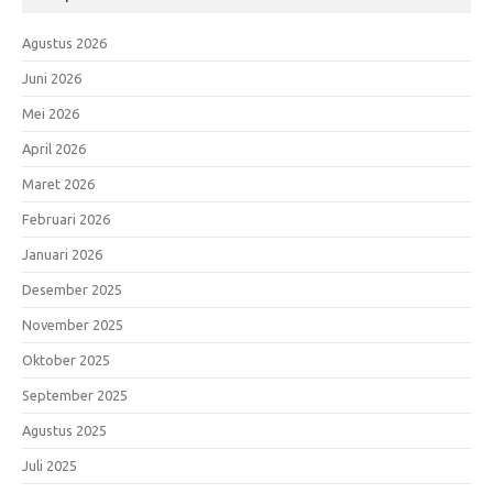
Agustus 2026
Juni 2026
Mei 2026
April 2026
Maret 2026
Februari 2026
Januari 2026
Desember 2025
November 2025
Oktober 2025
September 2025
Agustus 2025
Juli 2025