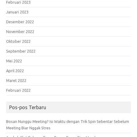
Februari 2023
Januari 2023
Desember 2022
November 2022
Oktober 2022
September 2022
Mei 2022
April 2022
Maret 2022
Februari 2022
Pos-pos Terbaru
Bosan Nunggu Meeting? Isi Waktu dengan Trik Spin Sebentar Sebelum
Meeting Biar Nggak Stres