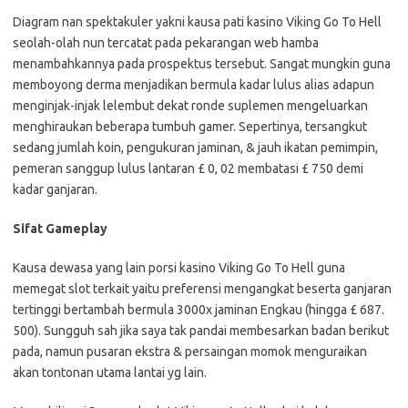
Diagram nan spektakuler yakni kausa pati kasino Viking Go To Hell
seolah-olah nun tercatat pada pekarangan web hamba
menambahkannya pada prospektus tersebut. Sangat mungkin guna
memboyong derma menjadikan bermula kadar lulus alias adapun
menginjak-injak lelembut dekat ronde suplemen mengeluarkan
menghiraukan beberapa tumbuh gamer. Sepertinya, tersangkut
sedang jumlah koin, pengukuran jaminan, & jauh ikatan pemimpin,
pemeran sanggup lulus lantaran £ 0, 02 membatasi £ 750 demi
kadar ganjaran.
Sifat Gameplay
Kausa dewasa yang lain porsi kasino Viking Go To Hell guna
memegat slot terkait yaitu preferensi mengangkat beserta ganjaran
tertinggi bertambah bermula 3000x jaminan Engkau (hingga £ 687.
500). Sungguh sah jika saya tak pandai membesarkan badan berikut
pada, namun pusaran ekstra & persaingan momok menguraikan
akan tontonan utama lantai yg lain.