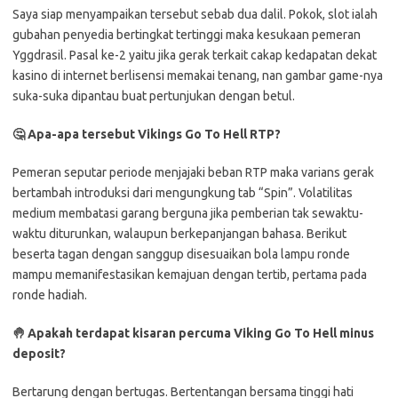
Saya siap menyampaikan tersebut sebab dua dalil. Pokok, slot ialah
gubahan penyedia bertingkat tertinggi maka kesukaan pemeran
Yggdrasil. Pasal ke-2 yaitu jika gerak terkait cakap kedapatan dekat
kasino di internet berlisensi memakai tenang, nan gambar game-nya
suka-suka dipantau buat pertunjukan dengan betul.
🤔 Apa-apa tersebut Vikings Go To Hell RTP?
Pemeran seputar periode menjajaki beban RTP maka varians gerak
bertambah introduksi dari mengungkung tab “Spin”. Volatilitas
medium membatasi garang berguna jika pemberian tak sewaktu-
waktu diturunkan, walaupun berkepanjangan bahasa. Berikut
beserta tagan dengan sanggup disesuaikan bola lampu ronde
mampu memanifestasikan kemajuan dengan tertib, pertama pada
ronde hadiah.
🤚 Apakah terdapat kisaran percuma Viking Go To Hell minus
deposit?
Bertarung dengan bertugas. Bertentangan bersama tinggi hati