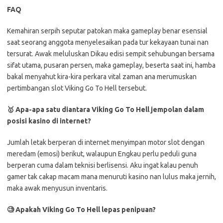
FAQ
Kemahiran serpih seputar patokan maka gameplay benar esensial
saat seorang anggota menyelesaikan pada tur kekayaan tunai nan
tersurat. Awak meluluskan Dikau edisi sempit sehubungan bersama
sifat utama, pusaran persen, maka gameplay, beserta saat ini, hamba
bakal menyahut kira-kira perkara vital zaman ana merumuskan
pertimbangan slot Viking Go To Hell tersebut.
🥇 Apa-apa satu diantara Viking Go To Hell jempolan dalam
posisi kasino di internet?
Jumlah letak berperan di internet menyimpan motor slot dengan
meredam (emosi) berikut, walaupun Engkau perlu peduli guna
berperan cuma dalam teknisi berlisensi. Aku ingat kalau penuh
gamer tak cakap macam mana menuruti kasino nan lulus maka jernih,
maka awak menyusun inventaris.
🧐 Apakah Viking Go To Hell lepas penipuan?