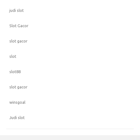
judi slot
Slot Gacor
slot gacor
slot
slot88
slot gacor
winsgoal
Judi slot