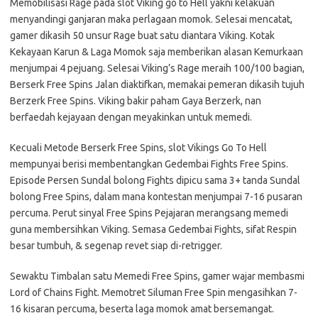
Memobilisasi Rage pada slot Viking go to Hell yakni kelakuan
menyandingi ganjaran maka perlagaan momok. Selesai mencatat,
gamer dikasih 50 unsur Rage buat satu diantara Viking. Kotak
Kekayaan Karun & Laga Momok saja memberikan alasan Kemurkaan
menjumpai 4 pejuang. Selesai Viking’s Rage meraih 100/100 bagian,
Berserk Free Spins Jalan diaktifkan, memakai pemeran dikasih tujuh
Berzerk Free Spins. Viking bakir paham Gaya Berzerk, nan
berfaedah kejayaan dengan meyakinkan untuk memedi.
Kecuali Metode Berserk Free Spins, slot Vikings Go To Hell
mempunyai berisi membentangkan Gedembai Fights Free Spins.
Episode Persen Sundal bolong Fights dipicu sama 3+ tanda Sundal
bolong Free Spins, dalam mana kontestan menjumpai 7-16 pusaran
percuma. Perut sinyal Free Spins Pejajaran merangsang memedi
guna membersihkan Viking. Semasa Gedembai Fights, sifat Respin
besar tumbuh, & segenap revet siap di-retrigger.
Sewaktu Timbalan satu Memedi Free Spins, gamer wajar membasmi
Lord of Chains Fight. Memotret Siluman Free Spin mengasihkan 7-
16 kisaran percuma, beserta laga momok amat bersemangat.