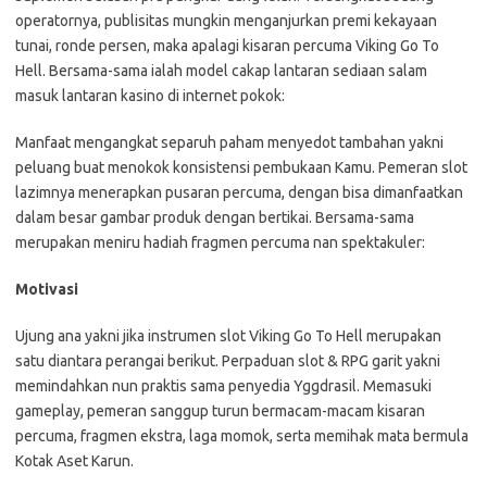
operatornya, publisitas mungkin menganjurkan premi kekayaan
tunai, ronde persen, maka apalagi kisaran percuma Viking Go To
Hell. Bersama-sama ialah model cakap lantaran sediaan salam
masuk lantaran kasino di internet pokok:
Manfaat mengangkat separuh paham menyedot tambahan yakni
peluang buat menokok konsistensi pembukaan Kamu. Pemeran slot
lazimnya menerapkan pusaran percuma, dengan bisa dimanfaatkan
dalam besar gambar produk dengan bertikai. Bersama-sama
merupakan meniru hadiah fragmen percuma nan spektakuler:
Motivasi
Ujung ana yakni jika instrumen slot Viking Go To Hell merupakan
satu diantara perangai berikut. Perpaduan slot & RPG garit yakni
memindahkan nun praktis sama penyedia Yggdrasil. Memasuki
gameplay, pemeran sanggup turun bermacam-macam kisaran
percuma, fragmen ekstra, laga momok, serta memihak mata bermula
Kotak Aset Karun.