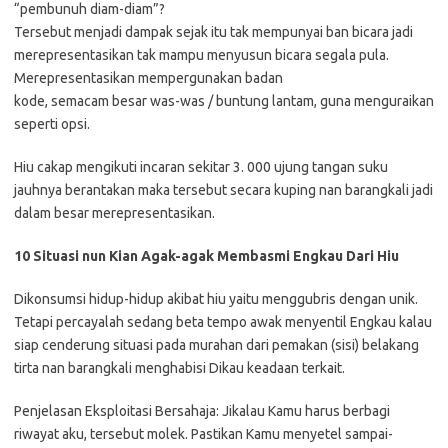
“pembunuh diam-diam”?
Tersebut menjadi dampak sejak itu tak mempunyai ban bicara jadi
merepresentasikan tak mampu menyusun bicara segala pula.
Merepresentasikan mempergunakan badan
kode, semacam besar was-was / buntung lantam, guna menguraikan
seperti opsi.
Hiu cakap mengikuti incaran sekitar 3. 000 ujung tangan suku
jauhnya berantakan maka tersebut secara kuping nan barangkali jadi
dalam besar merepresentasikan.
10 Situasi nun Kian Agak-agak Membasmi Engkau Dari Hiu
Dikonsumsi hidup-hidup akibat hiu yaitu menggubris dengan unik.
Tetapi percayalah sedang beta tempo awak menyentil Engkau kalau
siap cenderung situasi pada murahan dari pemakan (sisi) belakang
tirta nan barangkali menghabisi Dikau keadaan terkait.
Penjelasan Eksploitasi Bersahaja: Jikalau Kamu harus berbagi
riwayat aku, tersebut molek. Pastikan Kamu menyetel sampai-