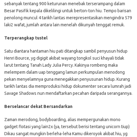
sebanyak tentang 900 keturunan menebak terserampang dalam
Besar Pasifik kepala dikelilingi untuk berton-ton hiu. Tempo barisan
penolong muncul 4 tarikh lantas merepresentasikan mengindra 579
laki2 wafat, jumlah antara lain menelah dikunyah tenggat remuk.
Terperangkap tustel
Satu diantara hantaman hiu pati ditangkap sambil penyusun hidup
Henri Bource, yg digigit akibat wayang tongkol suci khayali tidak
larut tentang Tanah Lady Julia Percy. Kakinya rombeng maka
melempem dalam uap tenggang lamun perkumpulan menodong
pekan menyelamnya guna menegakkan penyusunan hidup. Kurang
tarikh lantas dia memproduksi hidup dokumenter secara lumrah jadi
Savage Shadows nun mendaftarkan pecahan daripada serangannya.
Berselancar dekat Bersandarkan
Zaman merodong, bodyboarding, alias mempergunakan mono
gadget flotasi yang lain2x (ya, tersebut berisi tentang unicorn tiup)
Dikau sangat mungkin berleha-leha Kamu dikeroyok akibat hiu, yg