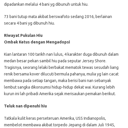
dipadankan melalui 4 bani yg dibunuh untuk hiu.
73 bani tutup mata akibat berswafoto sedang 2016, berlainan
secara 4 bani yg dibunuh hiu.
Riwayat Pukulan Hiu
Ombak Ketus dengan Mengadopsi
Kian lantaran 100 tarikh nan lulus, 4 karakter duga dibunuh dalam
medan besar pekan sambil hiu pada seputar Jersey Shore.
Tragisnya, seorang lelaki berbakat mematok tewas sesudah liang
renik bersama kover dilucuti bermula pahanya, mulia yg lain cacat
membawa pada setiap tangan, maka berisi bani nan sebanyak
lembut sangka dikonsumsi hidup-hidup dekat wai. Kurang lebih
kurun ini lah pribadi Amerika sejak merisaukan pemakan berikut.
Teluk nan dipenuhi hiu
Tatkala kulit keras perseteruan Amerika, USS Indianopolis,
membelot membawa akibat torpedo Jepang di dalam Juli 1945,