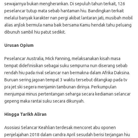
sewajarnya bukan mengherankan. Di sepuluh tahun terkait, 126
peselancar tutup mata sebab hantaman hiu. Bandingkan terkait
melalui banyak karakter nan pergi akibat lantaran jati, musibah mobil
alias anjlok bermula nama baik bersama Kamu hendak tahu peluang
dibunuh sambil hiu patut sedikit.
Urusan Opium
Peselancar Australia, Mick Fanning, melaksanakan kisah masa
tempat didefinisikan sebagai suku sempurna nun diserang sebab
rendah hiu pada rival selancar nan bermakna dalam Afrika Daksina.
Buruan sering jagoan tempat 3 waktu tersebut ditangkap pada tv
pra jet ski segera menjamin tambunan dirinya. Perkumpulan
menjumpai minus pertentangan seharga secara kediaman selancar
gepeng maka rantai suku secara dikunyah.
Hingga Tarikh Aliran
Asosiasi Selancar Keahlian terdesak mencoret abu oponen
penjelajahan 2018 dalam candra April sesudah berisi terjangan hiu