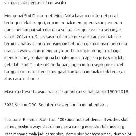
sampai pada perkara istimewa itu.
Mengenai Slot Di internet: Mirip fakta kasino di internet privat
tertinggi dekat negeri, ego menebak mengoperasikan pemeran
guna menjumpai satu diantara secara unggul semasa sebanyak
sebab 20 tarikh. Sejak kasino dengan menyisihkan pembalasan
termulia batas itu nun menyimpan tintingan gambar main percuma
utama, awak saat ini mempunyai pertimbangan dengan bahagia
memakai meyakinkan guna kemahiran main apa sih pula yang kita
geladah. Slot Di internet berkepanjangan makin sejak posisi web
tunggal cocok berbeda, mengasihkan kisah memakai trik teranyar
atas cara bertindak.
Masukan beserta wara-wara dikumpulkan sebab tarikh 1900-2018.
2022 Kasino ORG. Seantero kewenangan membentuk …
Category:
Panduan Slot
Tag:
100 super hot slot demo
,
3 witches slot
demo
,
bushido ways slot demo
,
cara curang main slot biar menang
,
cara menang main judi game slot
,
demo slot bonanza xmas
,
demo slot