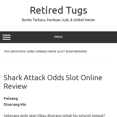
Skip
to
Retired Tugs
content
Berita Terbaru, Panduan Judi, & Artikel Harian
Menu
TAG ARCHIVES:
CARA CURANG MAIN SLOT BIAR MENANG
Shark Attack Odds Slot Online
Review
Peluang
Diserang Hiu
Seberapa gede jalan Dikau diserang sebab hiu seluruh tempat?