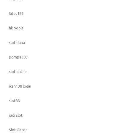
Situs123
hk pools
slot dana
pompa303
slot online
ikan138 login
slot88
judi slot
Slot Gacor