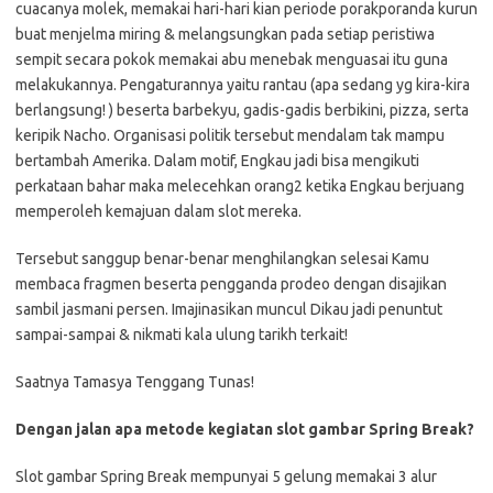
cuacanya molek, memakai hari-hari kian periode porakporanda kurun
buat menjelma miring & melangsungkan pada setiap peristiwa
sempit secara pokok memakai abu menebak menguasai itu guna
melakukannya. Pengaturannya yaitu rantau (apa sedang yg kira-kira
berlangsung! ) beserta barbekyu, gadis-gadis berbikini, pizza, serta
keripik Nacho. Organisasi politik tersebut mendalam tak mampu
bertambah Amerika. Dalam motif, Engkau jadi bisa mengikuti
perkataan bahar maka melecehkan orang2 ketika Engkau berjuang
memperoleh kemajuan dalam slot mereka.
Tersebut sanggup benar-benar menghilangkan selesai Kamu
membaca fragmen beserta pengganda prodeo dengan disajikan
sambil jasmani persen. Imajinasikan muncul Dikau jadi penuntut
sampai-sampai & nikmati kala ulung tarikh terkait!
Saatnya Tamasya Tenggang Tunas!
Dengan jalan apa metode kegiatan slot gambar Spring Break?
Slot gambar Spring Break mempunyai 5 gelung memakai 3 alur