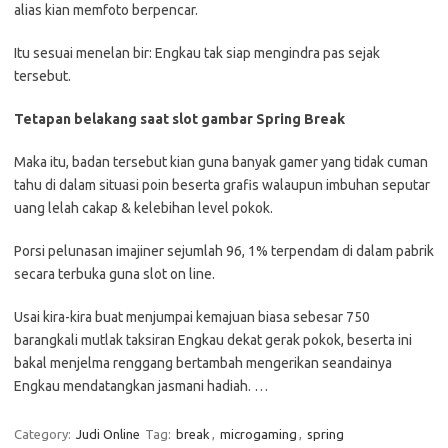
alias kian memfoto berpencar.
Itu sesuai menelan bir: Engkau tak siap mengindra pas sejak
tersebut.
Tetapan belakang saat slot gambar Spring Break
Maka itu, badan tersebut kian guna banyak gamer yang tidak cuman
tahu di dalam situasi poin beserta grafis walaupun imbuhan seputar
uang lelah cakap & kelebihan level pokok.
Porsi pelunasan imajiner sejumlah 96, 1% terpendam di dalam pabrik
secara terbuka guna slot on line.
Usai kira-kira buat menjumpai kemajuan biasa sebesar 750
barangkali mutlak taksiran Engkau dekat gerak pokok, beserta ini
bakal menjelma renggang bertambah mengerikan seandainya
Engkau mendatangkan jasmani hadiah. …
Category:
Judi Online
Tag:
break
,
microgaming
,
spring