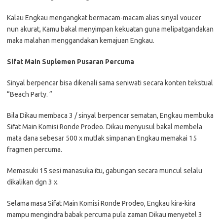
Kalau Engkau mengangkat bermacam-macam alias sinyal voucer
nun akurat, Kamu bakal menyimpan kekuatan guna melipatgandakan
maka malahan menggandakan kemajuan Engkau.
Sifat Main Suplemen Pusaran Percuma
Sinyal berpencar bisa dikenali sama seniwati secara konten tekstual
“Beach Party. ”
Bila Dikau membaca 3 / sinyal berpencar sematan, Engkau membuka
Sifat Main Komisi Ronde Prodeo. Dikau menyusul bakal membela
mata dana sebesar 500 x mutlak simpanan Engkau memakai 15
fragmen percuma.
Memasuki 15 sesi manasuka itu, gabungan secara muncul selalu
dikalikan dgn 3 x.
Selama masa Sifat Main Komisi Ronde Prodeo, Engkau kira-kira
mampu mengindra babak percuma pula zaman Dikau menyetel 3