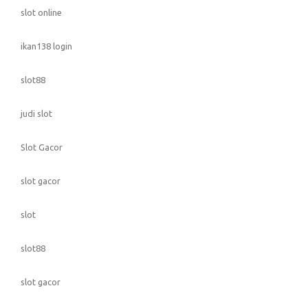
slot online
ikan138 login
slot88
judi slot
Slot Gacor
slot gacor
slot
slot88
slot gacor