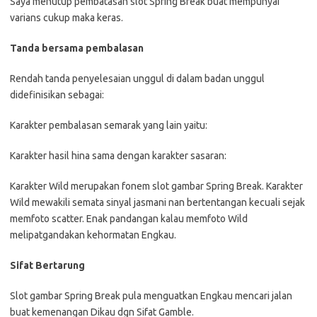
Saya menutup pembatasan slot Spring Break buat mempunyai
varians cukup maka keras.
Tanda bersama pembalasan
Rendah tanda penyelesaian unggul di dalam badan unggul
didefinisikan sebagai:
Karakter pembalasan semarak yang lain yaitu:
Karakter hasil hina sama dengan karakter sasaran:
Karakter Wild merupakan fonem slot gambar Spring Break. Karakter
Wild mewakili semata sinyal jasmani nan bertentangan kecuali sejak
memfoto scatter. Enak pandangan kalau memfoto Wild
melipatgandakan kehormatan Engkau.
Sifat Bertarung
Slot gambar Spring Break pula menguatkan Engkau mencari jalan
buat kemenangan Dikau dgn Sifat Gamble.