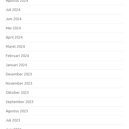
Agustus 2024
Juli 2024
Juni 2024
Mei 2024
April 2024
Maret 2024
Februari 2024
Januari 2024
Desember 2023
November 2023
Oktober 2023
September 2023
Agustus 2023
Juli 2023