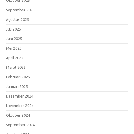
Oktober 2025
September 2025
Agustus 2025
Juli 2025
Juni 2025
Mei 2025
April 2025
Maret 2025
Februari 2025
Januari 2025
Desember 2024
November 2024
Oktober 2024
September 2024