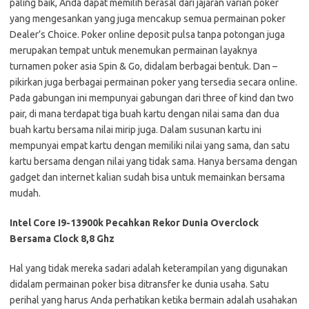
paling baik, Anda dapat memilih berasal dari jajaran varian poker
yang mengesankan yang juga mencakup semua permainan poker
Dealer’s Choice. Poker online deposit pulsa tanpa potongan juga
merupakan tempat untuk menemukan permainan layaknya
turnamen poker asia Spin & Go, didalam berbagai bentuk. Dan –
pikirkan juga berbagai permainan poker yang tersedia secara online.
Pada gabungan ini mempunyai gabungan dari three of kind dan two
pair, di mana terdapat tiga buah kartu dengan nilai sama dan dua
buah kartu bersama nilai mirip juga. Dalam susunan kartu ini
mempunyai empat kartu dengan memiliki nilai yang sama, dan satu
kartu bersama dengan nilai yang tidak sama. Hanya bersama dengan
gadget dan internet kalian sudah bisa untuk memainkan bersama
mudah.
Intel Core I9-13900k Pecahkan Rekor Dunia Overclock
Bersama Clock 8,8 Ghz
Hal yang tidak mereka sadari adalah keterampilan yang digunakan
didalam permainan poker bisa ditransfer ke dunia usaha. Satu
perihal yang harus Anda perhatikan ketika bermain adalah usahakan