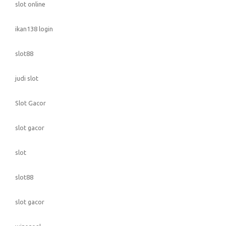
slot online
ikan138 login
slot88
judi slot
Slot Gacor
slot gacor
slot
slot88
slot gacor