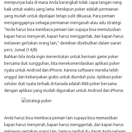
mempunyai kala di mana Anda barangkali tidak capai tangan nang
baik untuk waktu yang lama. Meskipun poker adalah permainan
yang mudah untuk dipelajari tetapi sulit dikuasai. Para pemain
menganggapnya sebagai permainan mengasah atau adu strategi.
“Anda harus bisa membaca pemain lain supaya bisa memutuskan
kapan harus menyerah, kapan harus menggertak, dan kapan harus
melawan gertakan orang lain,” demikian disebutkan dalam siaran
pers, Jumat (14/8).
Bahkan bila Anda ingin menentukan untuk bermain game poker
bersama duit sungguhan, kita merekomendasikan aplikasi poker
nyata untuk Android dan iPhone. Karena software mereka lebih
unggul dan kebanyakan gratis untuk diunduh pula. Aplikasi poker
seluler duit nyata terbaik di Kanada adalah 888 poker bersama
dengan aplikasi yang mudah digunakan untuk Android dan iPhone.
Anda harus bisa membaca pemain lain supaya bisa memastikan
kapan harus menyerah, kapan harus menggertak, dan kapan harus
melawan gertakan orang lain. Semua perihal itu dapat Anda pelajari