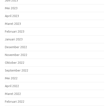
Juni 2023
Mei 2023
April 2023
Maret 2023
Februari 2023
Januari 2023
Desember 2022
November 2022
Oktober 2022
September 2022
Mei 2022
April 2022
Maret 2022
Februari 2022