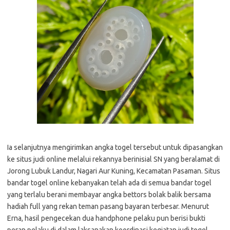
Ia selanjutnya mengirimkan angka togel tersebut untuk dipasangkan
ke situs judi online melalui rekannya berinisial SN yang beralamat di
Jorong Lubuk Landur, Nagari Aur Kuning, Kecamatan Pasaman. Situs
bandar togel online kebanyakan telah ada di semua bandar togel
yang terlalu berani membayar angka bettors bolak balik bersama
hadiah full yang rekan teman pasang bayaran terbesar. Menurut
Erna, hasil pengecekan dua handphone pelaku pun berisi bukti
peran pelaku di dalam laksanakan koordinasi kegiatan judi togel