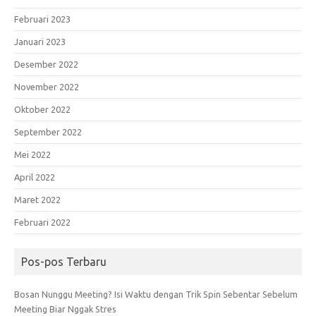
Februari 2023
Januari 2023
Desember 2022
November 2022
Oktober 2022
September 2022
Mei 2022
April 2022
Maret 2022
Februari 2022
Pos-pos Terbaru
Bosan Nunggu Meeting? Isi Waktu dengan Trik Spin Sebentar Sebelum
Meeting Biar Nggak Stres