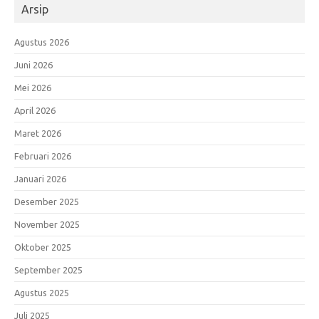
Arsip
Agustus 2026
Juni 2026
Mei 2026
April 2026
Maret 2026
Februari 2026
Januari 2026
Desember 2025
November 2025
Oktober 2025
September 2025
Agustus 2025
Juli 2025