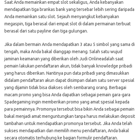
Saat Anda memainkan empat slot sekaligus, Anda kebanyakan
mendapatkan tiga brankas bank yang tersebar lebih sering daripada
Anda memainkan satu slot. Sejauh menyangkut kebanyakan
megaspin, tiga berasal dari empat slot di dalam permainan terbuat
berasal dari satu payline dan tiga gulungan.
Jika dalam bermain Anda mendapatkan 3 atau 5 simbol yang sama di
tengah, maka Anda bakal dianggap menang. Salah satu wujud
jaminan keamanan yang diberikan oleh Judi Onlineadalah saat
pemain lakukan pendaftaran akun, tidak banyak knowledge pribadi
yang harus diberikan. Nantinya pun data pribadi yang dimasukkan
didalam pendaftaran akun dapat disimpan dalam satu server spesial
yang dijamin tidak bisa diakses oleh sembarang orang. Berbagai
macam promo yang bisa Anda dapatkan sebagai pemain gara-gara
Spadegaming ingin memberikan promo yang amat spesial kepada
para pemainnya. Promonya tersebut bisa bikin Anda sebagai pemain
bakal menjadi amat menguntungkan tanpa harus melakukan deposit
tambahan untuk mendapatkan promonya tersebut. Jika Anda telah
sukses mendapatkan dan memilih menu pendaftaran, Anda bakal
secara otomatis terhubung ke bagian formulir pendaftaran.