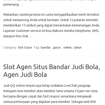
pemenang.
Melainkan, lazimnya tema ini cuma mengaplikasikan merk tersebut
untuk memancing Anda untuk bermain. Untuk 1x putaran otomatis
memberikan 15 simbol yang dapat menentukan kemenangan Anda.
Layanan customer service ini bisa diakses melalui telephone, SMS,
ataupun live chat.…
Category:
Slot Gacor
Tag:
bandar
,
gacor
,
online
,
tahun
Slot Agen Situs Bandar Judi Bola,
Agen Judi Bola
Judi QQ online terpercaya tetap sediakan LiveChat yangsiap
melayani new member atau member lama selama 24 jam non stop
bersama dengan cepat dan fast respon senantiasa menjawab
semua pertanyaan yang diajukan para member. Sebagai web IDN