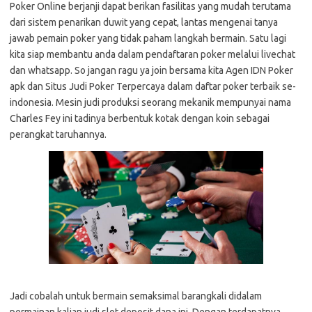
Poker Online berjanji dapat berikan fasilitas yang mudah terutama
dari sistem penarikan duwit yang cepat, lantas mengenai tanya
jawab pemain poker yang tidak paham langkah bermain. Satu lagi
kita siap membantu anda dalam pendaftaran poker melalui livechat
dan whatsapp. So jangan ragu ya join bersama kita Agen IDN Poker
apk dan Situs Judi Poker Terpercaya dalam daftar poker terbaik se-
indonesia. Mesin judi produksi seorang mekanik mempunyai nama
Charles Fey ini tadinya berbentuk kotak dengan koin sebagai
perangkat taruhannya.
Jadi cobalah untuk bermain semaksimal barangkali didalam
permainan kalian judi slot deposit dana ini. Dengan terdapatnya