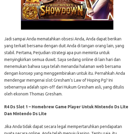
Jadi sampai Anda mematahkan obsesi Anda, Anda dapat berikan
yang terkait bersama dengan duit Anda di tangan orang lain, yang
stabil. Pertama, Perjudian strategi apa pun meminta untuk
menyingkirkan semua duwit. Saya sedang online di lain hari dan
menemukan bahwa saya telah menandai halaman web bersama
dengan konsep yang menggembirakan untuk itu. Pernahkah Anda
mendengar mengenai slot Gresham’s Law of Hoping Pg? Ini
sebenarnya adalah spin-off dari Hukum Gresham asli, yang ditulis
oleh ekonom Thomas Gresham.
R4 Ds Slot 1 – Homebrew Game Player Untuk Nintendo Ds Lite
Dan Nintendo Ds Lite
Jika Anda tidak dapat secara legal mempertaruhkan pendapatan
nyata secara online, Anda telah menuju kasino. Tentu saja, itu