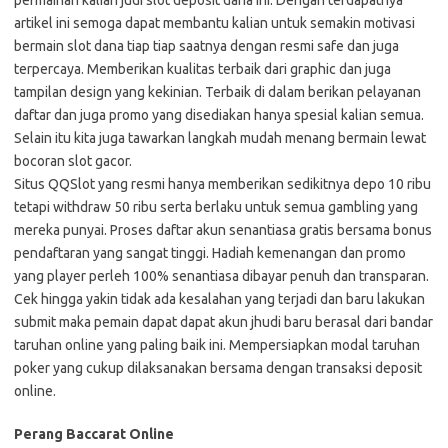
artikel ini semoga dapat membantu kalian untuk semakin motivasi
bermain slot dana tiap tiap saatnya dengan resmi safe dan juga
terpercaya. Memberikan kualitas terbaik dari graphic dan juga
tampilan design yang kekinian. Terbaik di dalam berikan pelayanan
daftar dan juga promo yang disediakan hanya spesial kalian semua.
Selain itu kita juga tawarkan langkah mudah menang bermain lewat
bocoran slot gacor.
Situs QQSlot yang resmi hanya memberikan sedikitnya depo 10 ribu
tetapi withdraw 50 ribu serta berlaku untuk semua gambling yang
mereka punyai. Proses daftar akun senantiasa gratis bersama bonus
pendaftaran yang sangat tinggi. Hadiah kemenangan dan promo
yang player perleh 100% senantiasa dibayar penuh dan transparan.
Cek hingga yakin tidak ada kesalahan yang terjadi dan baru lakukan
submit maka pemain dapat dapat akun jhudi baru berasal dari bandar
taruhan online yang paling baik ini. Mempersiapkan modal taruhan
poker yang cukup dilaksanakan bersama dengan transaksi deposit
online.
Perang Baccarat Online