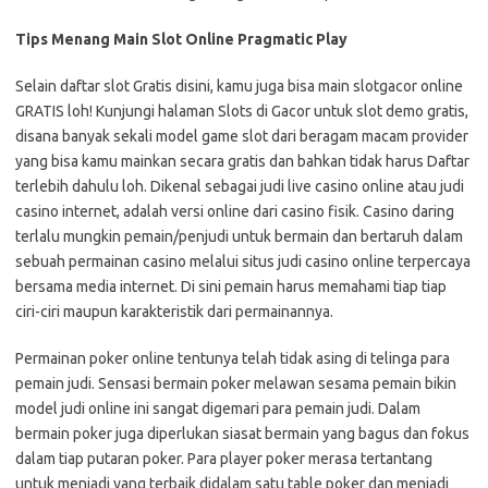
Tips Menang Main Slot Online Pragmatic Play
Selain daftar slot Gratis disini, kamu juga bisa main slotgacor online
GRATIS loh! Kunjungi halaman Slots di Gacor untuk slot demo gratis,
disana banyak sekali model game slot dari beragam macam provider
yang bisa kamu mainkan secara gratis dan bahkan tidak harus Daftar
terlebih dahulu loh. Dikenal sebagai judi live casino online atau judi
casino internet, adalah versi online dari casino fisik. Casino daring
terlalu mungkin pemain/penjudi untuk bermain dan bertaruh dalam
sebuah permainan casino melalui situs judi casino online terpercaya
bersama media internet. Di sini pemain harus memahami tiap tiap
ciri-ciri maupun karakteristik dari permainannya.
Permainan poker online tentunya telah tidak asing di telinga para
pemain judi. Sensasi bermain poker melawan sesama pemain bikin
model judi online ini sangat digemari para pemain judi. Dalam
bermain poker juga diperlukan siasat bermain yang bagus dan fokus
dalam tiap putaran poker. Para player poker merasa tertantang
untuk menjadi yang terbaik didalam satu table poker dan menjadi