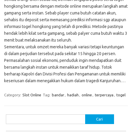
hongkong bersama dengan metode online merupakan langkah amat
gampang serta instan. Sebab player cuma butuh catatan akun,
sehabis itu deposit serta memasang prediksi informasi sgp ataupun
informasi togel hongkong yang telah di prediksi. Metode pastinya
hendak lebih kilat serta gampang, sebab palyer cuma butuh waktu 3
menit buat melaksanakan itu seluruh.
Sementara, untuk omzet mereka banyak variasi tetapi keuntungan
di dalam perjudian tersebut pada sekitar 15 hingga 20 persen.
Permasalahan sosial ekonomi, penduduk ingin mendapatkan duit
bersama langkah instan untuk menaikkan taraf hidup. Totok
berharap Kapolri dan Divisi Profesi dan Pengamanan untuk memiliki
keseriusan dalam menegakkan hukum dalam tragedi Kanjuruhan.…
Category:
Slot Online
Tag:
bandar
,
hadiah
,
online
,
terpercaya
,
togel
Cari
untuk: