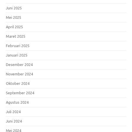
Juni 2025
Mei 2025
April 2025
Maret 2025
Februari 2025
Januari 2025
Desember 2024
November 2024
Oktober 2024
September 2024
Agustus 2024
Juli 2024
Juni 2024
Mei 2024