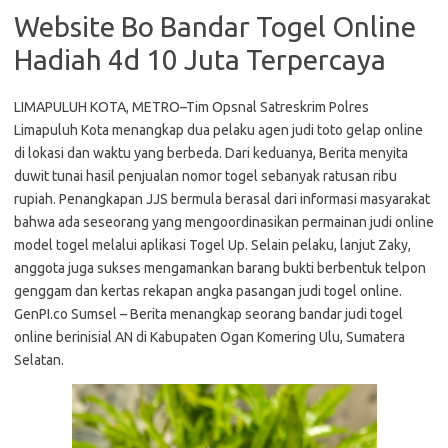
Website Bo Bandar Togel Online
Hadiah 4d 10 Juta Terpercaya
LIMAPULUH KOTA, METRO–Tim Opsnal Satreskrim Polres
Limapuluh Kota menangkap dua pelaku agen judi toto gelap online
di lokasi dan waktu yang berbeda. Dari keduanya, Berita menyita
duwit tunai hasil penjualan nomor togel sebanyak ratusan ribu
rupiah. Penangkapan JJS bermula berasal dari informasi masyarakat
bahwa ada seseorang yang mengoordinasikan permainan judi online
model togel melalui aplikasi Togel Up. Selain pelaku, lanjut Zaky,
anggota juga sukses mengamankan barang bukti berbentuk telpon
genggam dan kertas rekapan angka pasangan judi togel online.
GenPI.co Sumsel – Berita menangkap seorang bandar judi togel
online berinisial AN di Kabupaten Ogan Komering Ulu, Sumatera
Selatan.