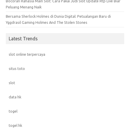
Bocoran Rahasia Main Slot: Cara Pakai Judi Slot Update Rtp Live Biar
Peluang Menang Naik
Bersama Sherlock Holmes di Dunia Digital: Petualangan Baru di
Yggdrasil Gaming Holmes And The Stolen Stones
Latest Trends
slot online terpercaya
situs toto
slot
data hk
togel
togel hk