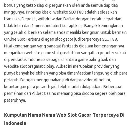
bonus yang tetap siap di pergunakan oleh anda semua tiap tiap
minggunya. Prioritas kita di website SLOT88 adalah selesaikan
transaksi Deposit, withdraw dan Daftar dengan terlalu cepat dan
tidak lebih dari 1 menit melalui fitur aplikasi. Banyak kemungkinan
yang telah di berikan selama anda memiliki keinginan untuk bermain
Online Slot Terbaru di agen slot gacor judi terpercaya SLOT88.
Nilai kemenangan yang sanagat fantastis didalam kemenangannya
menjadikan website game slot great rhino sangatlah populer sekali
di penduduk Indonesia sebagai di antara game paling baik dari
website slot pragmatic play. Allbet ini merupakan provider yang
punya banyak kelebihan yang bisa dimanfaatkan langsung oleh para
petaruh. Dengan menggunakan judi dari provider Allbet ini,
keuntungan para petaurh jadi lebih mudah didapatkan. Beberapa
permainan dari Allbet Casino memang bisa dicoba segera oleh para
petaruhnya.
Kumpulan Nama Nama Web Slot Gacor Terpercaya Di
Indonesia