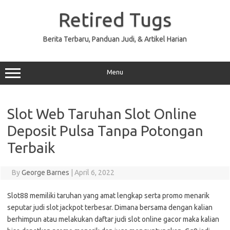
Skip
to
Retired Tugs
content
Berita Terbaru, Panduan Judi, & Artikel Harian
Menu
Slot Web Taruhan Slot Online
Deposit Pulsa Tanpa Potongan
Terbaik
By
George Barnes
|
April 6, 2022
Slot88 memiliki taruhan yang amat lengkap serta promo menarik
seputar judi slot jackpot terbesar. Dimana bersama dengan kalian
berhimpun atau melakukan daftar judi slot online gacor maka kalian