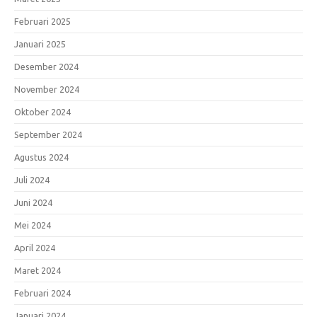
Februari 2025
Januari 2025
Desember 2024
November 2024
Oktober 2024
September 2024
Agustus 2024
Juli 2024
Juni 2024
Mei 2024
April 2024
Maret 2024
Februari 2024
Januari 2024