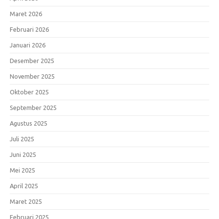
Maret 2026
Februari 2026
Januari 2026
Desember 2025
November 2025
Oktober 2025
September 2025
Agustus 2025
Juli 2025
Juni 2025
Mei 2025
April 2025
Maret 2025
Februari 2025