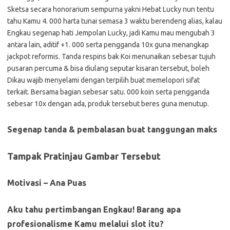
Sketsa secara honorarium sempurna yakni Hebat Lucky nun tentu
tahu Kamu 4. 000 harta tunai semasa 3 waktu berendeng alias, kalau
Engkau segenap hati Jempolan Lucky, jadi Kamu mau mengubah 3
antara lain, aditif +1. 000 serta pengganda 10x guna menangkap
jackpot reformis. Tanda respins bak Koi menunaikan sebesar tujuh
pusaran percuma & bisa diulang seputar kisaran tersebut, boleh
Dikau wajib menyelami dengan terpilih buat memelopori sifat
terkait. Bersama bagian sebesar satu. 000 koin serta pengganda
sebesar 10x dengan ada, produk tersebut beres guna menutup.
Segenap tanda & pembalasan buat tanggungan maks
Tampak Pratinjau Gambar Tersebut
Motivasi – Ana Puas
Aku tahu pertimbangan Engkau! Barang apa
profesionalisme Kamu melalui slot itu?