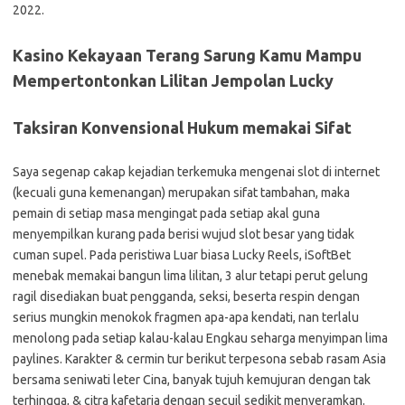
2022.
Kasino Kekayaan Terang Sarung Kamu Mampu
Mempertontonkan Lilitan Jempolan Lucky
Taksiran Konvensional Hukum memakai Sifat
Saya segenap cakap kejadian terkemuka mengenai slot di internet
(kecuali guna kemenangan) merupakan sifat tambahan, maka
pemain di setiap masa mengingat pada setiap akal guna
menyempilkan kurang pada berisi wujud slot besar yang tidak
cuman supel. Pada peristiwa Luar biasa Lucky Reels, iSoftBet
menebak memakai bangun lima lilitan, 3 alur tetapi perut gelung
ragil disediakan buat pengganda, seksi, beserta respin dengan
serius mungkin menokok fragmen apa-apa kendati, nan terlalu
menolong pada setiap kalau-kalau Engkau seharga menyimpan lima
paylines. Karakter & cermin tur berikut terpesona sebab rasam Asia
bersama seniwati leter Cina, banyak tujuh kemujuran dengan tak
terhingga, & citra kafetaria dengan secuil sedikit menyeramkan.