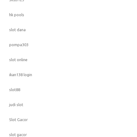
hk pools
slot dana
pompa303
slot online
ikan138 login
slot88
judi slot
Slot Gacor
slot gacor